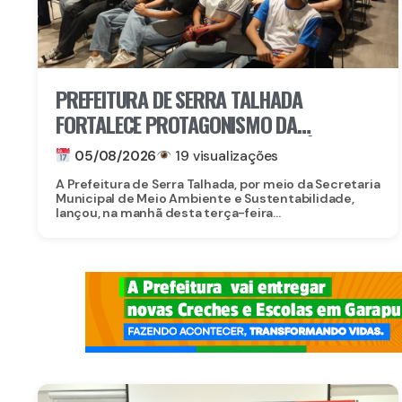
PREFEITURA DE SERRA TALHADA
FORTALECE PROTAGONISMO DA
JUVENTUDE NO ENFRENTAMENTO ÀS
05/08/2026
19 visualizações
MUDANÇAS CLIMÁTICAS
A Prefeitura de Serra Talhada, por meio da Secretaria
Municipal de Meio Ambiente e Sustentabilidade,
lançou, na manhã desta terça-feira...