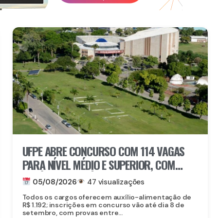
UFPE ABRE CONCURSO COM 114 VAGAS
PARA NÍVEL MÉDIO E SUPERIOR, COM
SALÁRIOS DE ATÉ R$ 5,2 MIL
05/08/2026
47 visualizações
Todos os cargos oferecem auxílio-alimentação de
R$ 1.192; inscrições em concurso vão até dia 8 de
setembro, com provas entre...