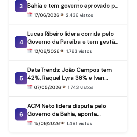
Bahia e tem governo aprovado por
3
61%, aponta DataTrends
17/06/2026
2.436 vistos
Lucas Ribeiro lidera corrida pelo
Governo da Paraíba e tem gestão
4
aprovada por 66%, aponta
12/06/2026
1.793 vistos
DataTrends
DataTrends: João Campos tem
42%, Raquel Lyra 36% e Ivan
5
Moraes 1%
07/05/2026
1.743 vistos
ACM Neto lidera disputa pelo
Governo da Bahia, aponta
6
DataTrends
15/06/2026
1.481 vistos