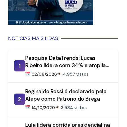
NOTICIAS MAIS LIDAS
Pesquisa DataTrends: Lucas
Ribeiro lidera com 34% e amplia
1
vantagem na disputa pelo
02/08/2026
4.957 vistos
Governo da Paraíba
Reginaldo Rossi é declarado pela
Alepe como Patrono do Brega
2
14/10/2020
3.584 vistos
Lula lidera corrida presidencial na