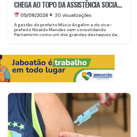
CHEGA AO TOPO DA ASSISTÊNCIA SOCIAL
EM PERNAMBUCO: MUNICÍPIO ALCANÇA A
05/08/2026
30 visualizações
4ª COLOCAÇÃO ENTRE OS 184
A gestão do prefeito Múcio Angelim e do vice-
MUNICÍPIOS DO ESTADO NA GESTÃO DO
prefeito Nivaldo Mendes vem consolidando
Parnamirim como um dos grandes destaques da...
CADASTRO ÚNICO E DO PROGRAMA
BOLSA FAMÍLIA