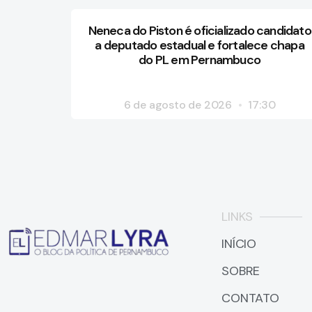
Neneca do Piston é oficializado candidato
a deputado estadual e fortalece chapa
do PL em Pernambuco
6 de agosto de 2026
17:30
LINKS
INÍCIO
SOBRE
CONTATO