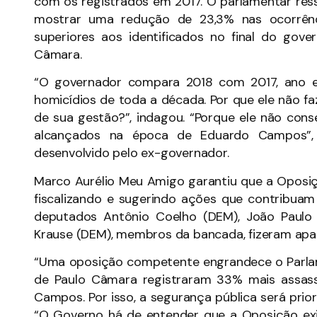
com os registrados em 2017. O parlamentar ress
mostrar uma redução de 23,3% nas ocorrênci
superiores aos identificados no final do go
Câmara.
“O governador compara 2018 com 2017, ano 
homicídios de toda a década. Por que ele não f
de sua gestão?”, indagou. “Porque ele não cons
alcançados na época de Eduardo Campos”,
desenvolvido pelo ex-governador.
Marco Aurélio Meu Amigo garantiu que a Oposiç
fiscalizando e sugerindo ações que contribua
deputados Antônio Coelho (DEM), João Paulo Co
Krause (DEM), membros da bancada, fizeram apar
“Uma oposição competente engrandece o Parlam
de Paulo Câmara registraram 33% mais assas
Campos. Por isso, a segurança pública será pri
“O Governo há de entender que a Oposição exist