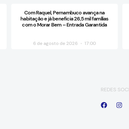
Com Raquel, Pernambuco avança na
habitação e já beneficia 26,5 mil famílias
com o Morar Bem – Entrada Garantida
6 de agosto de 2026
17:00
REDES SOCI