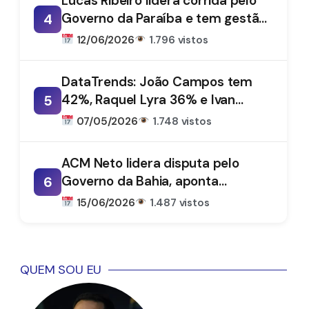
Lucas Ribeiro lidera corrida pelo
Governo da Paraíba e tem gestão
4
aprovada por 66%, aponta
12/06/2026
1.796 vistos
DataTrends
DataTrends: João Campos tem
42%, Raquel Lyra 36% e Ivan
5
Moraes 1%
07/05/2026
1.748 vistos
ACM Neto lidera disputa pelo
Governo da Bahia, aponta
6
DataTrends
15/06/2026
1.487 vistos
QUEM SOU EU