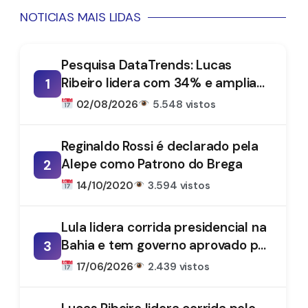
NOTICIAS MAIS LIDAS
Pesquisa DataTrends: Lucas
Ribeiro lidera com 34% e amplia
1
vantagem na disputa pelo
02/08/2026
5.548 vistos
Governo da Paraíba
Reginaldo Rossi é declarado pela
Alepe como Patrono do Brega
2
14/10/2020
3.594 vistos
Lula lidera corrida presidencial na
Bahia e tem governo aprovado por
3
61%, aponta DataTrends
17/06/2026
2.439 vistos