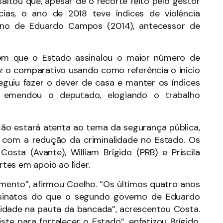
altou que, apesar de o recorte feito pelo gestor
as, o ano de 2018 teve índices de violência
verno de Eduardo Campos (2014), antecessor de
em que o Estado assinalou o maior número de
az o comparativo usando como referência o início
eguiu fazer o dever de casa e manter os índices
 emendou o deputado, elogiando o trabalho
ão estará atenta ao tema da segurança pública,
m com a redução da criminalidade no Estado. Os
sta (Avante), William Brígido (PRB) e Priscila
tes em apoio ao líder.
ento”, afirmou Coelho. “Os últimos quatro anos
sinatos do que o segundo governo de Eduardo
oridade na pauta da bancada”, acrescentou Costa.
e para fortalecer o Estado”, enfatizou Brígido.