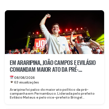
EM ARARIPINA, JOÃO CAMPOS E EVILÁSIO
COMANDAM MAIOR ATO DA PRÉ-
CAMPANHA NO SERTÃO
08/08/2026
63 visualizações
Araripina foi palco do maior ato político da pré-
campanha em Pernambuco. Liderada pelo prefeito
Evilásio Mateus e pelo vice-prefeito Bringel...