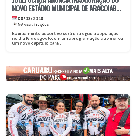
NOVO ESTÁDIO MUNICIPAL DE ARAÇOIABA,
UM DOS MAIORES INVESTIMENTOS DA
08/08/2026
HISTÓRIA DO MUNICÍPIO
56 visualizações
Equipamento esportivo será entregue à população
no dia 16 de agosto, em uma programação que marca
um novo capítulo para...