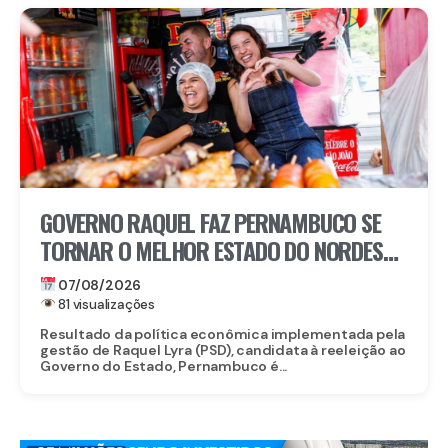
GOVERNO RAQUEL FAZ PERNAMBUCO SE
TORNAR O MELHOR ESTADO DO NORDESTE
PARA EMPREENDER E AVANÇA AO TOP 3
07/08/2026
NACIONAL
81 visualizações
Resultado da política econômica implementada pela
gestão de Raquel Lyra (PSD), candidata à reeleição ao
Governo do Estado, Pernambuco é...