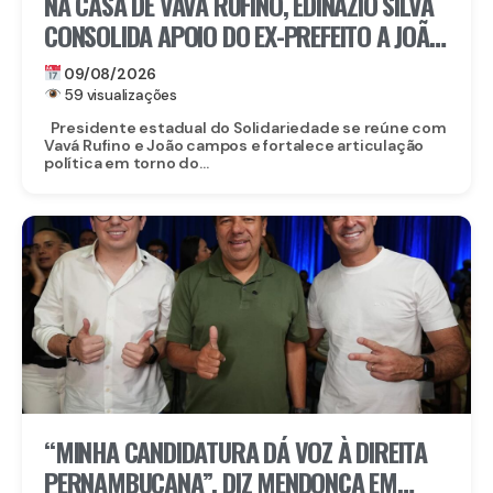
NA CASA DE VAVÁ RUFINO, EDINÁZIO SILVA
CONSOLIDA APOIO DO EX-PREFEITO A JOÃO
CAMPOS
09/08/2026
59 visualizações
Presidente estadual do Solidariedade se reúne com
Vavá Rufino e João campos e fortalece articulação
política em torno do...
“MINHA CANDIDATURA DÁ VOZ À DIREITA
PERNAMBUCANA”, DIZ MENDONÇA EM