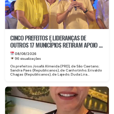
CINCO PREFEITOS E LIDERANÇAS DE
OUTROS 17 MUNICÍPIOS RETIRAM APOIO À
CANDIDATURA DE MARÍLIA ARRAES
08/08/2026
96 visualizações
Os prefeitos Josafá Almeida (PRD), de São Caetano;
Sandra Paes (Republicanos), de Canhotinho; Erivaldo
Chagas (Republicanos), de Lajedo; Duda Lira...