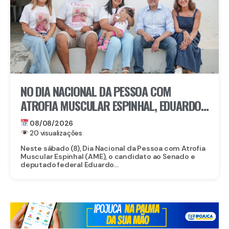
NO DIA NACIONAL DA PESSOA COM
ATROFIA MUSCULAR ESPINHAL, EDUARDO
DA FONTE DESTACA ACESSO A
08/08/2026
MEDICAMENTO DE MAIS DE R$ 6 MILHÕES
20 visualizações
Neste sábado (8), Dia Nacional da Pessoa com Atrofia
Muscular Espinhal (AME), o candidato ao Senado e
deputado federal Eduardo...