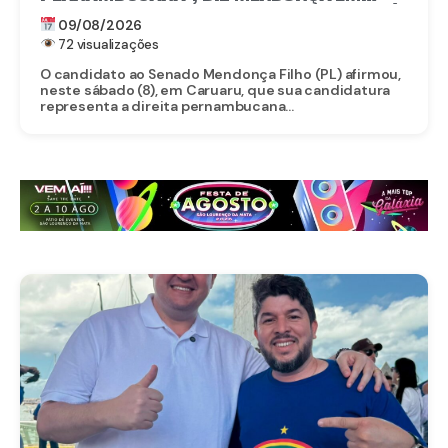
LANÇAMENTO DA CANDIDATURA DE RAFFIÊ,
09/08/2026
EM CARUARU
72 visualizações
O candidato ao Senado Mendonça Filho (PL) afirmou,
neste sábado (8), em Caruaru, que sua candidatura
representa a direita pernambucana...