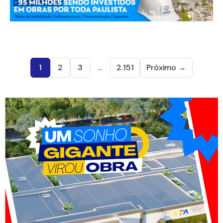
1
2
3
…
2.151
Próximo →