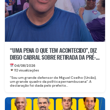
“UMA PENA O QUE TEM ACONTECIDO”, DIZ
DIEGO CABRAL SOBRE RETIRADA DA PRÉ-
CANDIDATURA DE MIGUEL COELHO AO
04/08/2026
SENADO
112 visualizações
“Sou um grande defensor de Miguel Coelho (União),
um grande quadro da política pernambucana”. A
declaração foi dada pelo prefeito...