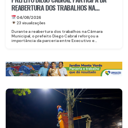
REABERTURA DOS TRABALHOS NA
CÂMARA MUNICIPAL DE CAMARAGIBE E
04/08/2026
DESTACA AVANÇOS DA GESTÃO
23 visualizações
Durante a reabertura dos trabalhos na Câmara
Municipal, o prefeito Diego Cabral reforçou a
importância da parceria entre Executivo e...