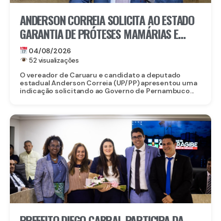
ANDERSON CORREIA SOLICITA AO ESTADO
GARANTIA DE PRÓTESES MAMÁRIAS E
RECONSTRUÇÃO PARA MULHERES QUE
04/08/2026
VENCERAM O CÂNCER
52 visualizações
O vereador de Caruaru e candidato a deputado
estadual Anderson Correia (UP/PP) apresentou uma
indicação solicitando ao Governo de Pernambuco...
PREFEITO DIEGO CABRAL PARTICIPA DA