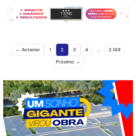
← Anterior
1
2
3
4
…
2.149
Próximo →