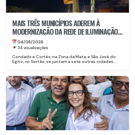
MAIS TRÊS MUNICÍPIOS ADEREM À
MODERNIZAÇÃO DA REDE DE ILUMINAÇÃO
PÚBLICA COM O ILUMINA PERNAMBUCO
04/08/2026
34 visualizações
Condado e Cortês, na Zona da Mata, e São José do
Egito, no Sertão, se juntam a sete outras cidades...