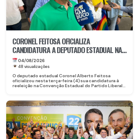
CORONEL FEITOSA OFICIALIZA
CANDIDATURA A DEPUTADO ESTADUAL NA
CONVENÇÃO DO PL PERNAMBUCO
04/08/2026
48 visualizações
O deputado estadual Coronel Alberto Feitosa
oficializou nesta terça-feira (4) sua candidatura à
reeleição na Convenção Estadual do Partido Liberal...