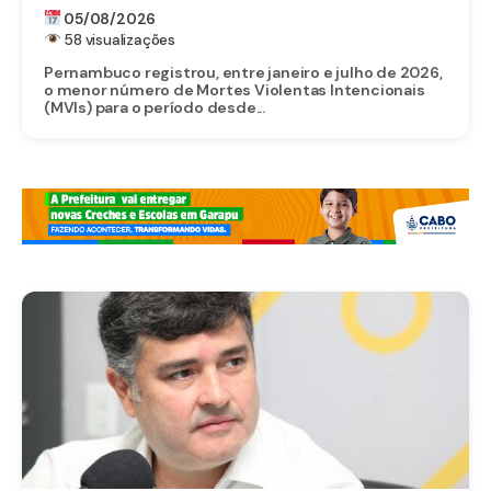
PATRIMÔNIO DA SÉRIE HISTÓRICA NOS
05/08/2026
SETE PRIMEIROS MESES DE 2026
58 visualizações
Pernambuco registrou, entre janeiro e julho de 2026,
o menor número de Mortes Violentas Intencionais
(MVIs) para o período desde...