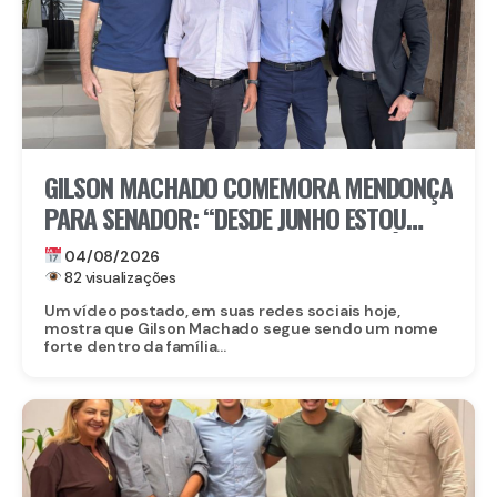
GILSON MACHADO COMEMORA MENDONÇA
PARA SENADOR: “DESDE JUNHO ESTOU
NESSA ARTICULAÇÃO ENTRE ELE E FLÁVIO
04/08/2026
82 visualizações
Um vídeo postado, em suas redes sociais hoje,
mostra que Gilson Machado segue sendo um nome
forte dentro da família...