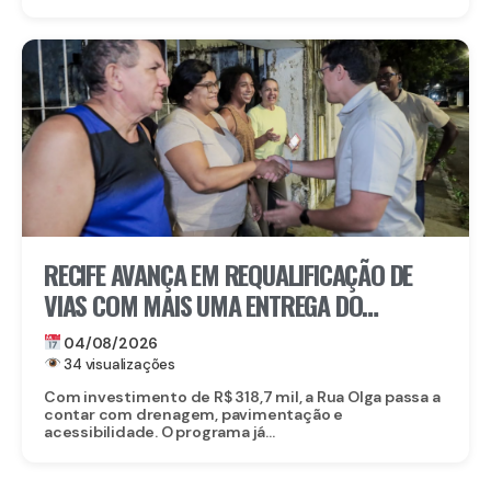
RECIFE AVANÇA EM REQUALIFICAÇÃO DE
VIAS COM MAIS UMA ENTREGA DO
PROGRAMA RUA TININDO NO BAIRRO DA
04/08/2026
ENCRUZILHADA
34 visualizações
Com investimento de R$ 318,7 mil, a Rua Olga passa a
contar com drenagem, pavimentação e
acessibilidade. O programa já...