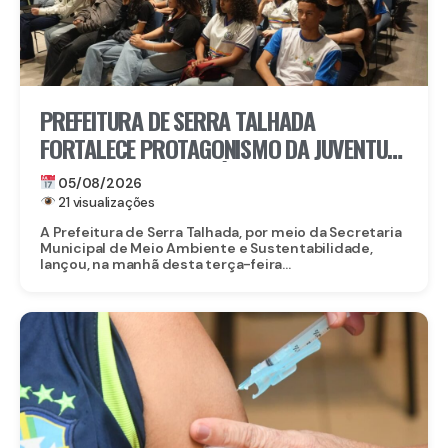
PREFEITURA DE SERRA TALHADA
FORTALECE PROTAGONISMO DA JUVENTUDE
NO ENFRENTAMENTO ÀS MUDANÇAS
05/08/2026
CLIMÁTICAS
21 visualizações
A Prefeitura de Serra Talhada, por meio da Secretaria
Municipal de Meio Ambiente e Sustentabilidade,
lançou, na manhã desta terça-feira...