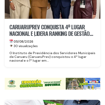
CARUARUPREV CONQUISTA 4º LUGAR
NACIONAL E LIDERA RANKING DE GESTÃO
PREVIDENCIÁRIA EM PERNAMBUCO
05/08/2026
30 visualizações
O Instituto de Previdência dos Servidores Municipais
de Caruaru (CaruaruPrev) conquistou o 4º lugar
nacional e o 1º lugar em...