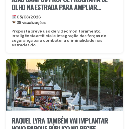
OLHO NA ESTRADA PARA AMPLIAR
SEGURANÇA NAS RODOVIAS
05/08/2026
38 visualizações
Proposta prevê uso de videomonitoramento,
inteligência artificial e integração das forças de
segurança para combater a criminalidade nas
estradas do...
RAQUEL LYRA TAMBÉM VAI IMPLANTAR
NOVO PARQUE PÚBLICO NO RECIFE