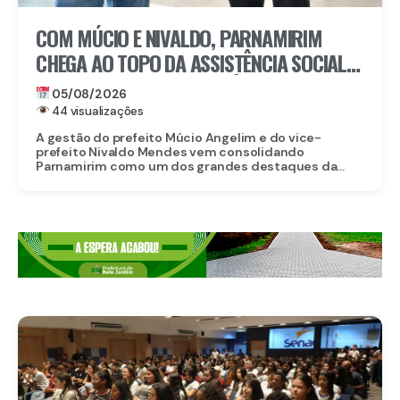
COM MÚCIO E NIVALDO, PARNAMIRIM
CHEGA AO TOPO DA ASSISTÊNCIA SOCIAL
EM PERNAMBUCO: MUNICÍPIO ALCANÇA A
05/08/2026
4ª COLOCAÇÃO ENTRE OS 184 MUNICÍPIOS
44 visualizações
DO ESTADO NA GESTÃO DO CADASTRO
A gestão do prefeito Múcio Angelim e do vice-
prefeito Nivaldo Mendes vem consolidando
ÚNICO E DO PROGRAMA BOLSA FAMÍLIA
Parnamirim como um dos grandes destaques da...