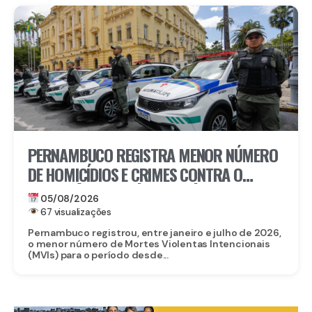
PERNAMBUCO REGISTRA MENOR NÚMERO
DE HOMICÍDIOS E CRIMES CONTRA O
PATRIMÔNIO DA SÉRIE HISTÓRICA NOS
05/08/2026
SETE PRIMEIROS MESES DE 2026
67 visualizações
Pernambuco registrou, entre janeiro e julho de 2026,
o menor número de Mortes Violentas Intencionais
(MVIs) para o período desde...