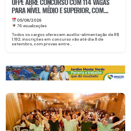
UFPE ABRE CONCURSO COM 114 VAGAS
PARA NÍVEL MÉDIO E SUPERIOR, COM
SALÁRIOS DE ATÉ R$ 5,2 MIL
05/08/2026
76 visualizações
Todos os cargos oferecem auxílio-alimentação de R$
1.192; inscrições em concurso vão até dia 8 de
setembro, com provas entre...