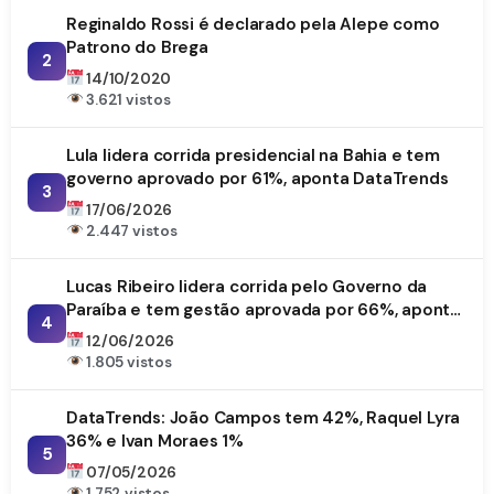
Reginaldo Rossi é declarado pela Alepe como
Patrono do Brega
2
14/10/2020
3.621 vistos
Lula lidera corrida presidencial na Bahia e tem
governo aprovado por 61%, aponta DataTrends
3
17/06/2026
2.447 vistos
Lucas Ribeiro lidera corrida pelo Governo da
Paraíba e tem gestão aprovada por 66%, aponta
4
DataTrends
12/06/2026
1.805 vistos
DataTrends: João Campos tem 42%, Raquel Lyra
36% e Ivan Moraes 1%
5
07/05/2026
1.752 vistos