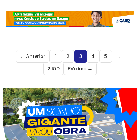
← Anterior
1
2
3
4
5
…
2.150
Próximo →