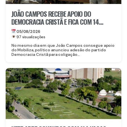
JOÃO CAMPOS RECEBE APOIO DO
DEMOCRACIA CRISTÃ E FICA COM 14
PARTIDOS EM COLIGAÇÃO CONTRA
05/08/2026
RAQUEL
97 visualizações
No mesmo dia em que João Campos consegue apoio
do Mobiliza, político anunciou adesão do partido
Democracia Cristã para coligação...