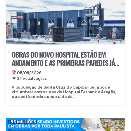
OBRAS DO NOVO HOSPITAL ESTÃO EM
ANDAMENTO E AS PRIMEIRAS PAREDES JÁ
ESTÃO SENDO ERGUIDAS
05/08/2026
34 visualizações
A população de Santa Cruz do Capibaribe já pode
vislumbrar estruturas do Hospital Fernando Aragão,
que está sendo construído às...