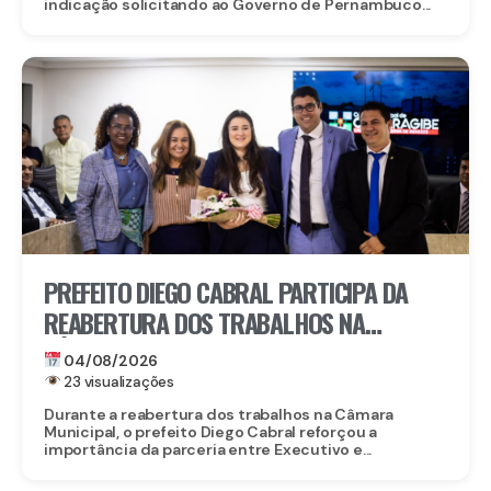
indicação solicitando ao Governo de Pernambuco...
PREFEITO DIEGO CABRAL PARTICIPA DA
REABERTURA DOS TRABALHOS NA
CÂMARA MUNICIPAL DE CAMARAGIBE E
04/08/2026
DESTACA AVANÇOS DA GESTÃO
23 visualizações
Durante a reabertura dos trabalhos na Câmara
Municipal, o prefeito Diego Cabral reforçou a
importância da parceria entre Executivo e...