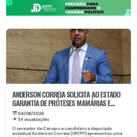
ANDERSON CORREIA SOLICITA AO ESTADO
GARANTIA DE PRÓTESES MAMÁRIAS E
RECONSTRUÇÃO PARA MULHERES QUE
04/08/2026
VENCERAM O CÂNCER
54 visualizações
O vereador de Caruaru e candidato a deputado
estadual Anderson Correia (UP/PP) apresentou uma