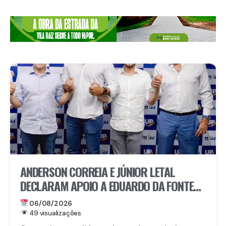
ANDERSON CORREIA E JÚNIOR LETAL
DECLARAM APOIO A EDUARDO DA FONTE
PARA O SENADO E LULA DA FONTE PARA
06/08/2026
DEPUTADO FEDERAL
49 visualizações