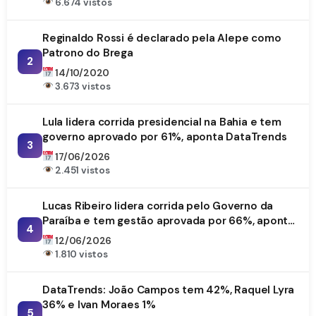
6.674 vistos
Reginaldo Rossi é declarado pela Alepe como
Patrono do Brega
2
14/10/2020
3.673 vistos
Lula lidera corrida presidencial na Bahia e tem
governo aprovado por 61%, aponta DataTrends
3
17/06/2026
2.451 vistos
Lucas Ribeiro lidera corrida pelo Governo da
Paraíba e tem gestão aprovada por 66%, aponta
4
DataTrends
12/06/2026
1.810 vistos
DataTrends: João Campos tem 42%, Raquel Lyra
36% e Ivan Moraes 1%
5