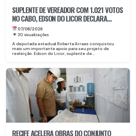
SUPLENTE DE VEREADOR COM 1.021 VOTOS
NO CABO, EDSON DO LICOR DECLARA
APOIO A ROBERTA ARRAES
07/08/2026
30 visualizações
A deputada estadual Roberta Arraes conquistou
mais um importante apoio para seu projeto de
reeleição. Edson do Licor, suplente de...
RECIFE ACELERA OBRAS DO CONJUNTO