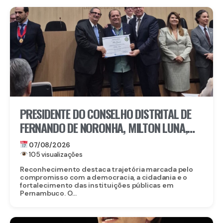
PRESIDENTE DO CONSELHO DISTRITAL DE
FERNANDO DE NORONHA, MILTON LUNA,
RECEBE MEDALHA DO MÉRITO ELEITORAL
07/08/2026
FREI CANECA, UMA DAS MAIORES
105 visualizações
HONRARIAS DO TRE-PE
Reconhecimento destaca trajetória marcada pelo
compromisso com a democracia, a cidadania e o
fortalecimento das instituições públicas em
Pernambuco. O...