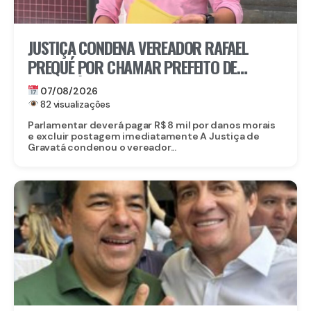
JUSTIÇA CONDENA VEREADOR RAFAEL
PREQUÉ POR CHAMAR PREFEITO DE
GRAVATÁ DE “LADRÃO” E REFORÇA:
07/08/2026
IMUNIDADE PARLAMENTAR NÃO PROTEGE
82 visualizações
CALÚNIA
Parlamentar deverá pagar R$ 8 mil por danos morais
e excluir postagem imediatamente A Justiça de
Gravatá condenou o vereador...