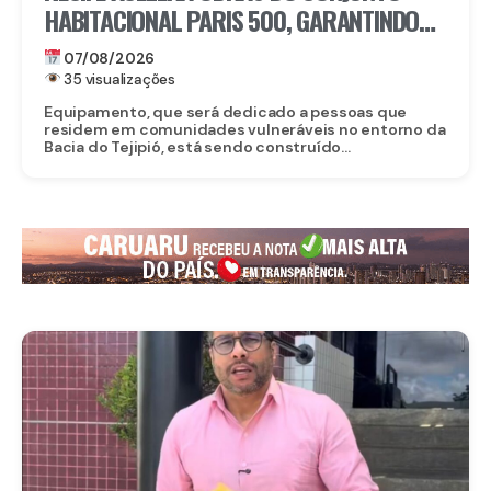
HABITACIONAL PARIS 500, GARANTINDO
80 NOVAS MORADIAS
07/08/2026
35 visualizações
Equipamento, que será dedicado a pessoas que
residem em comunidades vulneráveis no entorno da
Bacia do Tejipió, está sendo construído...