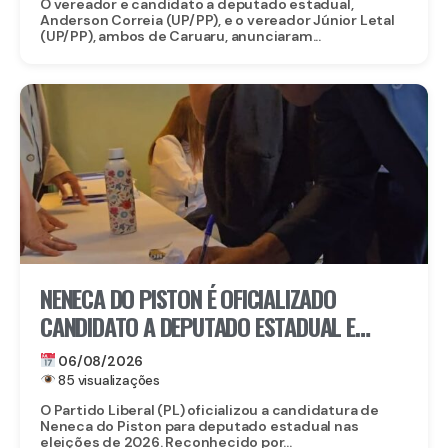
O vereador e candidato a deputado estadual,
Anderson Correia (UP/PP), e o vereador Júnior Letal
(UP/PP), ambos de Caruaru, anunciaram...
NENECA DO PISTON É OFICIALIZADO
CANDIDATO A DEPUTADO ESTADUAL E
FORTALECE CHAPA DO PL EM
06/08/2026
PERNAMBUCO
85 visualizações
O Partido Liberal (PL) oficializou a candidatura de
Neneca do Piston para deputado estadual nas
eleições de 2026. Reconhecido por...