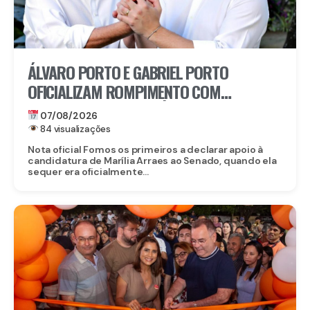
ÁLVARO PORTO E GABRIEL PORTO
OFICIALIZAM ROMPIMENTO COM
CANDIDATURA DE MARÍLIA ARRAES AO
07/08/2026
SENADO
84 visualizações
Nota oficial Fomos os primeiros a declarar apoio à
candidatura de Marília Arraes ao Senado, quando ela
sequer era oficialmente...