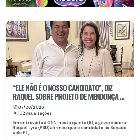
“ELE NÃO É O NOSSO CANDIDATO”, DIZ
RAQUEL SOBRE PROJETO DE MENDONÇA AO
SENADO
07/08/2026
102 visualizações
Em entrevista à CNN, nesta quinta (6), a governadora
Raquel Lyra (PSD) afirmou que o candidato ao Senado
pelo PL,...