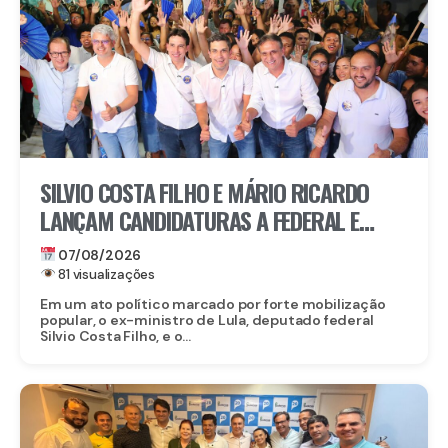
SILVIO COSTA FILHO E MÁRIO RICARDO
LANÇAM CANDIDATURAS A FEDERAL E
ESTADUAL EM IGARASSU COM APOIO DE
07/08/2026
MIGUEL RICARDO
81 visualizações
Em um ato político marcado por forte mobilização
popular, o ex-ministro de Lula, deputado federal
Silvio Costa Filho, e o...