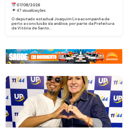
EM VITÓRIA DE SANTO ANTÃO
07/08/2026
47 visualizações
O deputado estadual Joaquim Lira acompanha de
perto a conclusão da análise, por parte da Prefeitura
de Vitória de Santo...