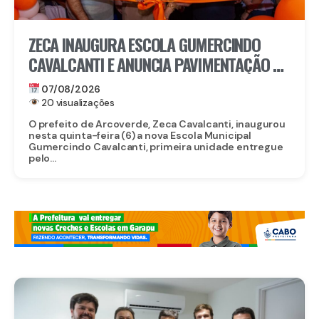
ZECA INAUGURA ESCOLA GUMERCINDO
CAVALCANTI E ANUNCIA PAVIMENTAÇÃO DE
QUASE 100 RUAS EM ARCOVERDE
07/08/2026
20 visualizações
O prefeito de Arcoverde, Zeca Cavalcanti, inaugurou
nesta quinta-feira (6) a nova Escola Municipal
Gumercindo Cavalcanti, primeira unidade entregue
pelo...