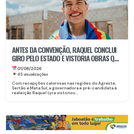
ANTES DA CONVENÇÃO, RAQUEL CONCLUI
GIRO PELO ESTADO E VISTORIA OBRAS QUE
SOMAM MAIS DE R$ 484 MILHÕES DE
01/08/2026
INVESTIMENTO
45 visualizações
Com recepções calorosas nas regiões do Agreste,
Sertão e Mata Sul, a governadora e pré-candidata à
reeleição Raquel Lyra vistoriou...