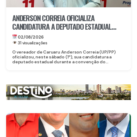
ANDERSON CORREIA OFICIALIZA
CANDIDATURA A DEPUTADO ESTADUAL
DURANTE CONVENÇÃO DO PROGRESSISTAS
02/08/2026
31 visualizações
O vereador de Caruaru Anderson Correia (UP/PP)
oficializou, neste sábado (1º), sua candidatura a
deputado estadual durante a convenção do...