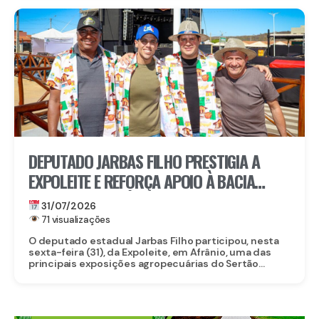
DEPUTADO JARBAS FILHO PRESTIGIA A
EXPOLEITE E REFORÇA APOIO À BACIA
LEITEIRA DE AFRÂNIO
31/07/2026
71 visualizações
O deputado estadual Jarbas Filho participou, nesta
sexta-feira (31), da Expoleite, em Afrânio, uma das
principais exposições agropecuárias do Sertão...