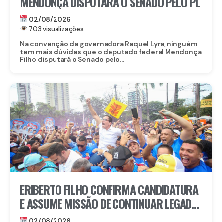
MENDONÇA DISPUTARÁ O SENADO PELO PL
02/08/2026
703 visualizações
Na convenção da governadora Raquel Lyra, ninguém
tem mais dúvidas que o deputado federal Mendonça
Filho disputará o Senado pelo...
ERIBERTO FILHO CONFIRMA CANDIDATURA
E ASSUME MISSÃO DE CONTINUAR LEGADO
DE ERIBERTO MEDEIROS
02/08/2026