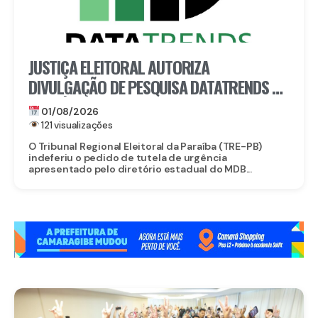
JUSTIÇA ELEITORAL AUTORIZA
DIVULGAÇÃO DE PESQUISA DATATRENDS NA
PARAÍBA
01/08/2026
121 visualizações
O Tribunal Regional Eleitoral da Paraíba (TRE-PB)
indeferiu o pedido de tutela de urgência
apresentado pelo diretório estadual do MDB...