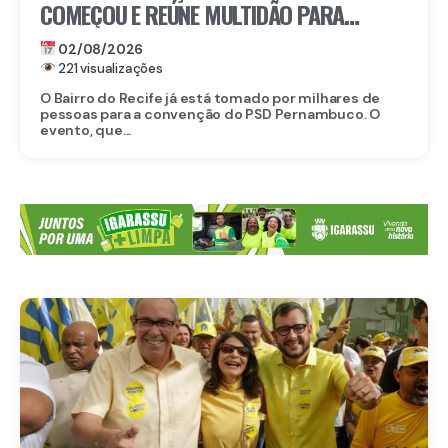
COMEÇOU E REÚNE MULTIDÃO PARA
REELEGER RAQUEL LYRA
02/08/2026
221 visualizações
O Bairro do Recife já está tomado por milhares de
pessoas para a convenção do PSD Pernambuco. O
evento, que...