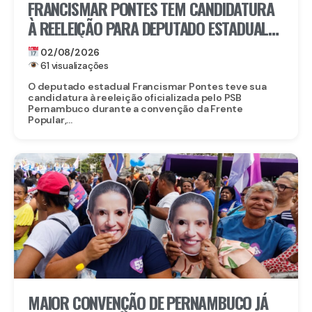
FRANCISMAR PONTES TEM CANDIDATURA
À REELEIÇÃO PARA DEPUTADO ESTADUAL
OFICIALIZADA
02/08/2026
61 visualizações
O deputado estadual Francismar Pontes teve sua
candidatura à reeleição oficializada pelo PSB
Pernambuco durante a convenção da Frente
Popular,...
MAIOR CONVENÇÃO DE PERNAMBUCO JÁ