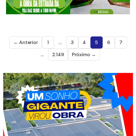
← Anterior
1
…
3
4
5
6
7
…
2.149
Próximo →