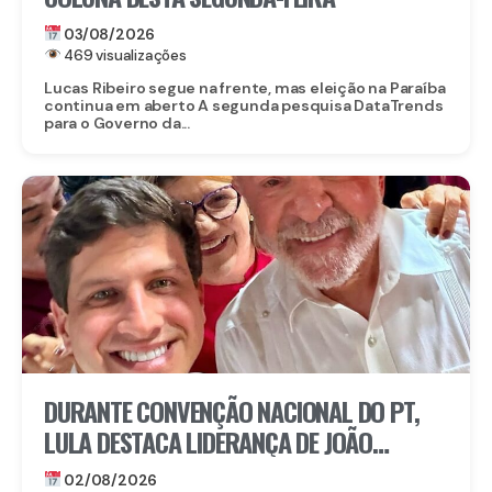
03/08/2026
469 visualizações
Lucas Ribeiro segue na frente, mas eleição na Paraíba
continua em aberto A segunda pesquisa DataTrends
para o Governo da...
DURANTE CONVENÇÃO NACIONAL DO PT,
LULA DESTACA LIDERANÇA DE JOÃO
CAMPOS
02/08/2026