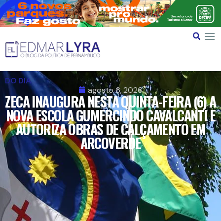
DO DIA
agosto 6, 2026
ZECA INAUGURA NESTA QUINTA-FEIRA (6) A
NOVA ESCOLA GUMERCINDO CAVALCANTI E
AUTORIZA OBRAS DE CALÇAMENTO EM
ARCOVERDE