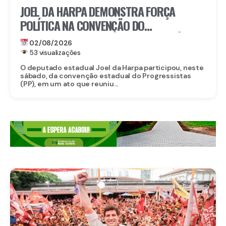
JOEL DA HARPA DEMONSTRA FORÇA
POLÍTICA NA CONVENÇÃO DO
PROGRESSISTAS E REAFIRMA APOIO À
02/08/2026
CANDIDATURA DE EDUARDO DA FONTE AO
53 visualizações
SENADO
O deputado estadual Joel da Harpa participou, neste
sábado, da convenção estadual do Progressistas
(PP), em um ato que reuniu...