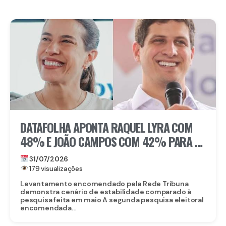
DATAFOLHA APONTA RAQUEL LYRA COM
48% E JOÃO CAMPOS COM 42% PARA O
GOVERNO DE PERNAMBUCO
31/07/2026
179 visualizações
Levantamento encomendado pela Rede Tribuna
demonstra cenário de estabilidade comparado à
pesquisa feita em maio A segunda pesquisa eleitoral
encomendada...