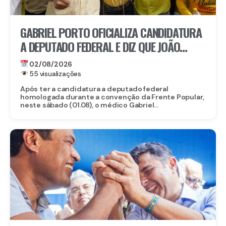
GABRIEL PORTO OFICIALIZA CANDIDATURA
A DEPUTADO FEDERAL E DIZ QUE JOÃO
CAMPOS VAI LIVRAR PE DO PIOR GOVERNO
02/08/2026
DA HISTÓRIA
55 visualizações
Após ter a candidatura a deputado federal
homologada durante a convenção da Frente Popular,
neste sábado (01.08), o médico Gabriel...