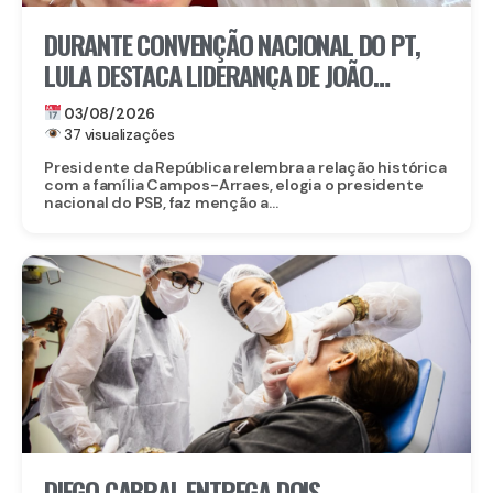
DURANTE CONVENÇÃO NACIONAL DO PT,
LULA DESTACA LIDERANÇA DE JOÃO
CAMPOS
03/08/2026
37 visualizações
Presidente da República relembra a relação histórica
com a família Campos-Arraes, elogia o presidente
nacional do PSB, faz menção a...
DIEGO CABRAL ENTREGA DOIS