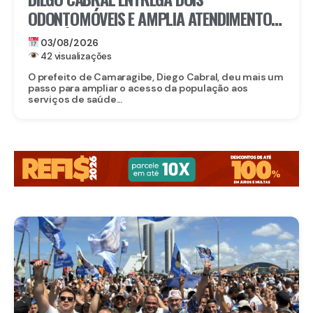
ODONTOMÓVEIS E AMPLIA ATENDIMENTO
DE SAÚDE BUCAL EM CAMARAGIBE
03/08/2026
42 visualizações
O prefeito de Camaragibe, Diego Cabral, deu mais um
passo para ampliar o acesso da população aos
serviços de saúde...