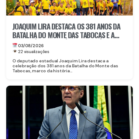
JOAQUIM LIRA DESTACA OS 381 ANOS DA
BATALHA DO MONTE DAS TABOCAS E A
IMPORTÂNCIA HISTÓRICA DE VITÓRIA DE
03/08/2026
SANTO ANTÃO
22 visualizações
O deputado estadual Joaquim Lira destaca a
celebração dos 381 anos da Batalha do Monte das
Tabocas, marco da história...