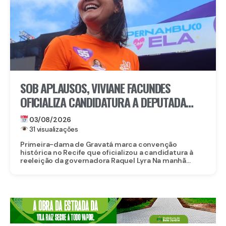
SOB APLAUSOS, VIVIANE FACUNDES
OFICIALIZA CANDIDATURA A DEPUTADA
ESTADUAL EM CONVENÇÃO DO PSD
03/08/2026
31 visualizações
Primeira-dama de Gravatá marca convenção
histórica no Recife que oficializou a candidatura à
reeleição da governadora Raquel Lyra Na manhã...