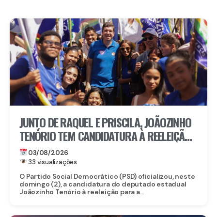
JUNTO DE RAQUEL E PRISCILA, JOÃOZINHO
TENÓRIO TEM CANDIDATURA À REELEIÇÃO
PARA DEPUTADO ESTADUAL OFICIALIZADA
03/08/2026
PELO PSD
33 visualizações
O Partido Social Democrático (PSD) oficializou, neste
domingo (2), a candidatura do deputado estadual
Joãozinho Tenório à reeleição para a...