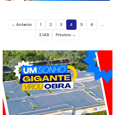
← Anterior
1
2
3
4
5
6
…
2.149
Próximo →