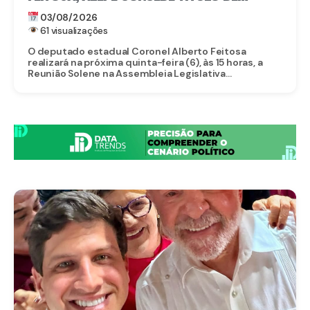
CIDADÃO PERNAMBUCANO AO PRESIDENTE
03/08/2026
DA AENA BRASIL
61 visualizações
O deputado estadual Coronel Alberto Feitosa
realizará na próxima quinta-feira (6), às 15 horas, a
Reunião Solene na Assembleia Legislativa...