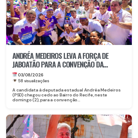
ANDRÉA MEDEIROS LEVA A FORÇA DE
JABOATÃO PARA A CONVENÇÃO DA
GOVERNADORA RAQUEL LYRA
03/08/2026
58 visualizações
A candidata à deputada estadual Andréa Medeiros
(PSD) chegou cedo ao Bairro do Recife, neste
domingo (2), para a convenção...