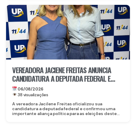
VEREADORA JACIENE FREITAS ANUNCIA
CANDIDATURA A DEPUTADA FEDERAL E
FECHA DOBRADINHA COM ROBERTA
06/08/2026
ARRAES EM POÇÃO, NO AGRESTE
38 visualizações
A vereadora Jacilene Freitas oficializou sua
candidatura a deputada federal e confirmou uma
importante aliança política para as eleições deste...