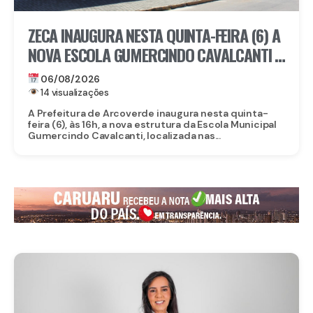
ZECA INAUGURA NESTA QUINTA-FEIRA (6) A
NOVA ESCOLA GUMERCINDO CAVALCANTI E
AUTORIZA OBRAS DE CALÇAMENTO EM
06/08/2026
ARCOVERDE
14 visualizações
A Prefeitura de Arcoverde inaugura nesta quinta-
feira (6), às 16h, a nova estrutura da Escola Municipal
Gumercindo Cavalcanti, localizada nas...