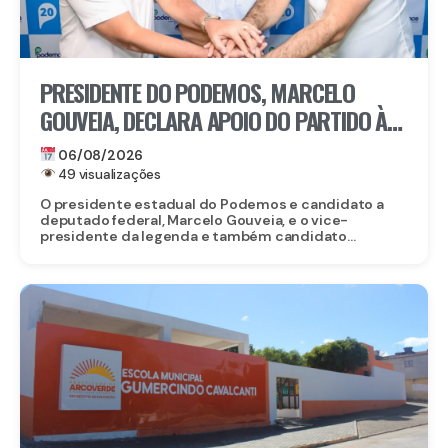
PRESIDENTE DO PODEMOS, MARCELO
GOUVEIA, DECLARA APOIO DO PARTIDO À
CANDIDATURA DE EDUARDO DA FONTE AO
06/08/2026
SENADO
49 visualizações
O presidente estadual do Podemos e candidato a
deputado federal, Marcelo Gouveia, e o vice-
presidente da legenda e também candidato...