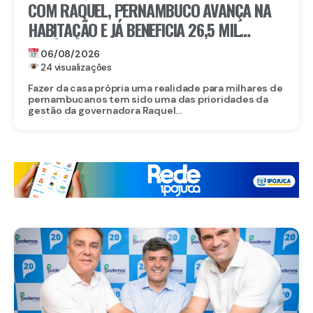
COM RAQUEL, PERNAMBUCO AVANÇA NA
HABITAÇÃO E JÁ BENEFICIA 26,5 MIL
FAMÍLIAS COM O MORAR BEM – ENTRADA
06/08/2026
GARANTIDA
24 visualizações
Fazer da casa própria uma realidade para milhares de
pernambucanos tem sido uma das prioridades da
gestão da governadora Raquel...