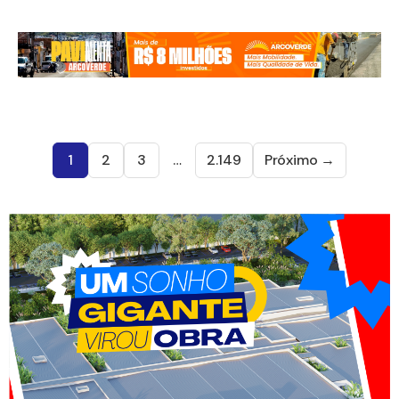
1
2
3
…
2.149
Próximo →