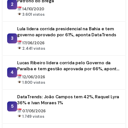
Patrono do Brega
2
14/10/2020
3.601 vistos
Lula lidera corrida presidencial na Bahia e tem
governo aprovado por 61%, aponta DataTrends
3
17/06/2026
2.441 vistos
Lucas Ribeiro lidera corrida pelo Governo da
Paraíba e tem gestão aprovada por 66%, aponta
4
DataTrends
12/06/2026
1.800 vistos
DataTrends: João Campos tem 42%, Raquel Lyra
36% e Ivan Moraes 1%
5
07/05/2026
1.749 vistos