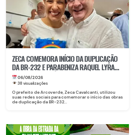
ZECA COMEMORA INÍCIO DA DUPLICAÇÃO
DA BR-232 E PARABENIZA RAQUEL LYRA
POR OBRA HISTÓRICA PARA O INTERIOR
06/08/2026
38 visualizações
O prefeito de Arcoverde, Zeca Cavalcanti, utilizou
suas redes sociais para comemorar o início das obras
de duplicação da BR-232...