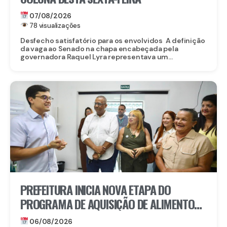
07/08/2026
78 visualizações
Desfecho satisfatório para os envolvidos A definição
da vaga ao Senado na chapa encabeçada pela
governadora Raquel Lyra representava um...
PREFEITURA INICIA NOVA ETAPA DO
PROGRAMA DE AQUISIÇÃO DE ALIMENTOS E
ANUNCIA CRIAÇÃO DO PAA RECIFE
06/08/2026