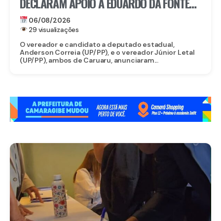
DECLARAM APOIO A EDUARDO DA FONTE
PARA O SENADO E LULA DA FONTE PARA
06/08/2026
DEPUTADO FEDERAL
29 visualizações
O vereador e candidato a deputado estadual,
Anderson Correia (UP/PP), e o vereador Júnior Letal
(UP/PP), ambos de Caruaru, anunciaram...