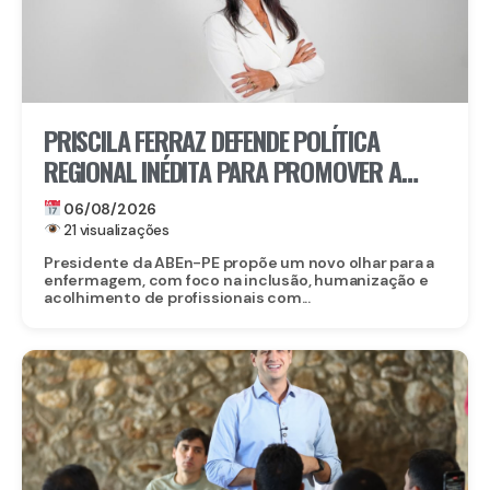
PRISCILA FERRAZ DEFENDE POLÍTICA
REGIONAL INÉDITA PARA PROMOVER A
INCLUSÃO DE ENFERMEIROS PCDS E
06/08/2026
ATÍPICOS EM PERNAMBUCO
21 visualizações
Presidente da ABEn-PE propõe um novo olhar para a
enfermagem, com foco na inclusão, humanização e
acolhimento de profissionais com...