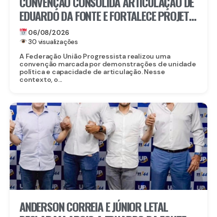
CONVENÇÃO CONSOLIDA ARTICULAÇÃO DE
EDUARDO DA FONTE E FORTALECE PROJETO
PARA O SENADO
06/08/2026
30 visualizações
A Federação União Progressista realizou uma
convenção marcada por demonstrações de unidade
política e capacidade de articulação. Nesse
contexto, o...
ANDERSON CORREIA E JÚNIOR LETAL