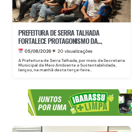
PREFEITURA DE SERRA TALHADA
FORTALECE PROTAGONISMO DA
JUVENTUDE NO ENFRENTAMENTO ÀS
05/08/2026
20 visualizações
MUDANÇAS CLIMÁTICAS
A Prefeitura de Serra Talhada, por meio da Secretaria
Municipal de Meio Ambiente e Sustentabilidade,
lançou, na manhã desta terça-feira...