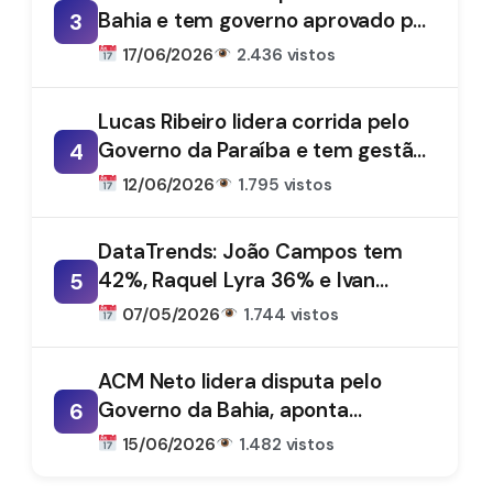
Bahia e tem governo aprovado por
3
61%, aponta DataTrends
17/06/2026
2.436 vistos
Lucas Ribeiro lidera corrida pelo
Governo da Paraíba e tem gestão
4
aprovada por 66%, aponta
12/06/2026
1.795 vistos
DataTrends
DataTrends: João Campos tem
42%, Raquel Lyra 36% e Ivan
5
Moraes 1%
07/05/2026
1.744 vistos
ACM Neto lidera disputa pelo
Governo da Bahia, aponta
6
DataTrends
15/06/2026
1.482 vistos