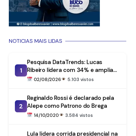
NOTICIAS MAIS LIDAS
Pesquisa DataTrends: Lucas
Ribeiro lidera com 34% e amplia
1
vantagem na disputa pelo
02/08/2026
5.103 vistos
Governo da Paraíba
Reginaldo Rossi é declarado pela
Alepe como Patrono do Brega
2
14/10/2020
3.584 vistos
Lula lidera corrida presidencial na