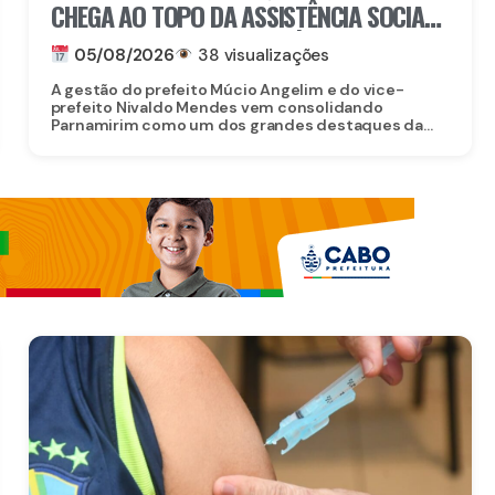
CHEGA AO TOPO DA ASSISTÊNCIA SOCIAL
EM PERNAMBUCO: MUNICÍPIO ALCANÇA A
05/08/2026
38 visualizações
4ª COLOCAÇÃO ENTRE OS 184
A gestão do prefeito Múcio Angelim e do vice-
MUNICÍPIOS DO ESTADO NA GESTÃO DO
prefeito Nivaldo Mendes vem consolidando
Parnamirim como um dos grandes destaques da...
CADASTRO ÚNICO E DO PROGRAMA
BOLSA FAMÍLIA