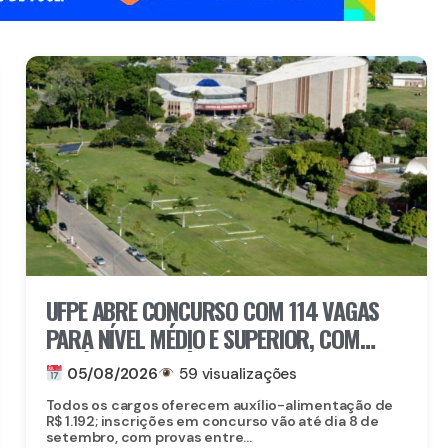
UFPE ABRE CONCURSO COM 114 VAGAS
PARA NÍVEL MÉDIO E SUPERIOR, COM
SALÁRIOS DE ATÉ R$ 5,2 MIL
05/08/2026
59 visualizações
Todos os cargos oferecem auxílio-alimentação de
R$ 1.192; inscrições em concurso vão até dia 8 de
setembro, com provas entre...