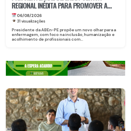
REGIONAL INÉDITA PARA PROMOVER A
INCLUSÃO DE ENFERMEIROS PCDS E
06/08/2026
ATÍPICOS EM PERNAMBUCO
31 visualizações
Presidente da ABEn-PE propõe um novo olhar para a
enfermagem, com foco na inclusão, humanização e
acolhimento de profissionais com...