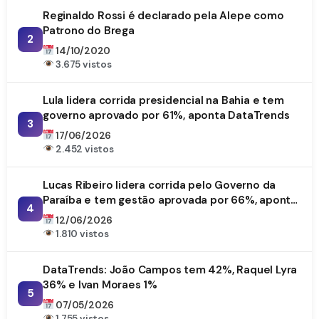
Reginaldo Rossi é declarado pela Alepe como
Patrono do Brega
2
14/10/2020
3.675 vistos
Lula lidera corrida presidencial na Bahia e tem
governo aprovado por 61%, aponta DataTrends
3
17/06/2026
2.452 vistos
Lucas Ribeiro lidera corrida pelo Governo da
Paraíba e tem gestão aprovada por 66%, aponta
4
DataTrends
12/06/2026
1.810 vistos
DataTrends: João Campos tem 42%, Raquel Lyra
36% e Ivan Moraes 1%
5
07/05/2026
1.755 vistos