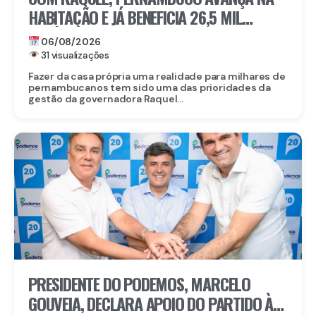
HABITAÇÃO E JÁ BENEFICIA 26,5 MIL
FAMÍLIAS COM O MORAR BEM – ENTRADA
06/08/2026
GARANTIDA
31 visualizações
Fazer da casa própria uma realidade para milhares de
pernambucanos tem sido uma das prioridades da
gestão da governadora Raquel...
PRESIDENTE DO PODEMOS, MARCELO
GOUVEIA, DECLARA APOIO DO PARTIDO À