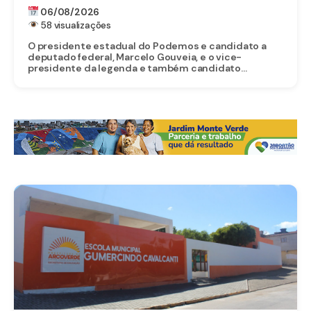
CANDIDATURA DE EDUARDO DA FONTE AO
06/08/2026
SENADO
58 visualizações
O presidente estadual do Podemos e candidato a
deputado federal, Marcelo Gouveia, e o vice-
presidente da legenda e também candidato...