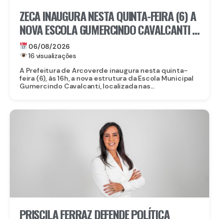
ZECA INAUGURA NESTA QUINTA-FEIRA (6) A
NOVA ESCOLA GUMERCINDO CAVALCANTI E
AUTORIZA OBRAS DE CALÇAMENTO EM
06/08/2026
ARCOVERDE
16 visualizações
A Prefeitura de Arcoverde inaugura nesta quinta-
feira (6), às 16h, a nova estrutura da Escola Municipal
Gumercindo Cavalcanti, localizada nas...
PRISCILA FERRAZ DEFENDE POLÍTICA