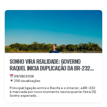
SONHO VIRA REALIDADE: GOVERNO
RAQUEL INICIA DUPLICAÇÃO DA BR-232
ENTRE SÃO CAETANO E BELO JARDIM
05/08/2026
256 visualizações
Principal ligação entre o Recife e o interior, a BR-232
é marcada por novo momento nesta quarta-feira (5).
Sonho esperado...