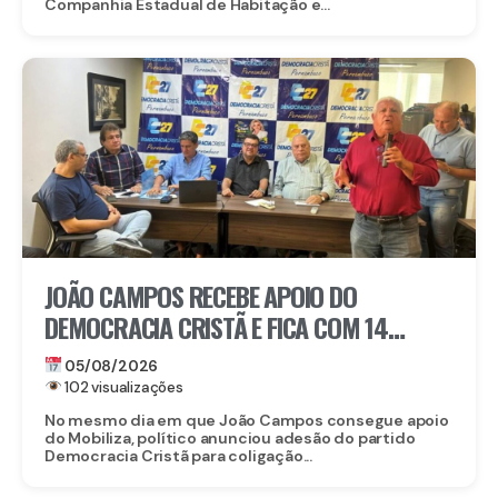
Companhia Estadual de Habitação e...
JOÃO CAMPOS RECEBE APOIO DO
DEMOCRACIA CRISTÃ E FICA COM 14
PARTIDOS EM COLIGAÇÃO CONTRA
05/08/2026
RAQUEL
102 visualizações
No mesmo dia em que João Campos consegue apoio
do Mobiliza, político anunciou adesão do partido
Democracia Cristã para coligação...