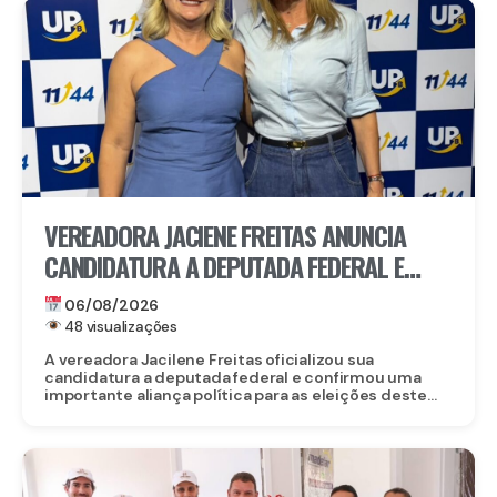
VEREADORA JACIENE FREITAS ANUNCIA
CANDIDATURA A DEPUTADA FEDERAL E
FECHA DOBRADINHA COM ROBERTA
06/08/2026
ARRAES EM POÇÃO, NO AGRESTE
48 visualizações
A vereadora Jacilene Freitas oficializou sua
candidatura a deputada federal e confirmou uma
importante aliança política para as eleições deste...