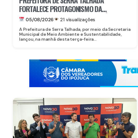
FORTALECE PROTAGONISMO DA
JUVENTUDE NO ENFRENTAMENTO ÀS
05/08/2026
21 visualizações
MUDANÇAS CLIMÁTICAS
A Prefeitura de Serra Talhada, por meio da Secretaria
Municipal de Meio Ambiente e Sustentabilidade,
lançou, na manhã desta terça-feira...