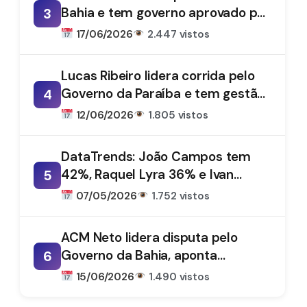
Bahia e tem governo aprovado por
3
61%, aponta DataTrends
17/06/2026
2.447 vistos
Lucas Ribeiro lidera corrida pelo
Governo da Paraíba e tem gestão
4
aprovada por 66%, aponta
12/06/2026
1.805 vistos
DataTrends
DataTrends: João Campos tem
42%, Raquel Lyra 36% e Ivan
5
Moraes 1%
07/05/2026
1.752 vistos
ACM Neto lidera disputa pelo
Governo da Bahia, aponta
6
DataTrends
15/06/2026
1.490 vistos