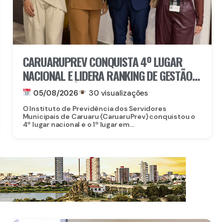
CARUARUPREV CONQUISTA 4º LUGAR
NACIONAL E LIDERA RANKING DE GESTÃO
PREVIDENCIÁRIA EM PERNAMBUCO
05/08/2026
30 visualizações
O Instituto de Previdência dos Servidores
Municipais de Caruaru (CaruaruPrev) conquistou o
4º lugar nacional e o 1º lugar em...