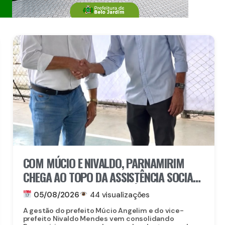
COM MÚCIO E NIVALDO, PARNAMIRIM
CHEGA AO TOPO DA ASSISTÊNCIA SOCIAL
EM PERNAMBUCO: MUNICÍPIO ALCANÇA A
05/08/2026
44 visualizações
4ª COLOCAÇÃO ENTRE OS 184
A gestão do prefeito Múcio Angelim e do vice-
MUNICÍPIOS DO ESTADO NA GESTÃO DO
prefeito Nivaldo Mendes vem consolidando