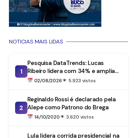
NOTICIAS MAIS LIDAS
Pesquisa DataTrends: Lucas
Ribeiro lidera com 34% e amplia
1
vantagem na disputa pelo
02/08/2026
5.923 vistos
Governo da Paraíba
Reginaldo Rossi é declarado pela
Alepe como Patrono do Brega
2
14/10/2020
3.620 vistos
Lula lidera corrida presidencial na