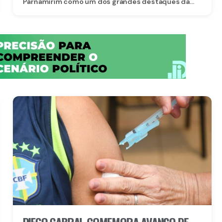
Parnamirim como um dos grandes destaques da...
CADASTRO ÚNICO E DO PROGRAMA
BOLSA FAMÍLIA
DIEGO CABRAL COMEMORA AVANÇO DE