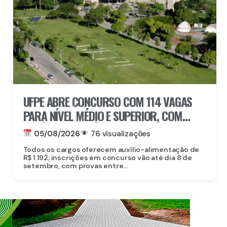
UFPE ABRE CONCURSO COM 114 VAGAS
PARA NÍVEL MÉDIO E SUPERIOR, COM
SALÁRIOS DE ATÉ R$ 5,2 MIL
05/08/2026
76 visualizações
Todos os cargos oferecem auxílio-alimentação de
R$ 1.192; inscrições em concurso vão até dia 8 de
setembro, com provas entre...