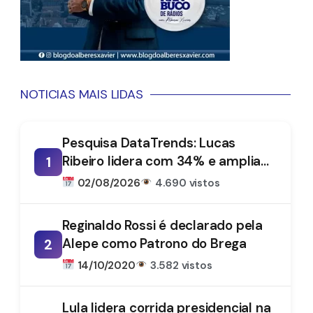
NOTICIAS MAIS LIDAS
Pesquisa DataTrends: Lucas
Ribeiro lidera com 34% e amplia
1
vantagem na disputa pelo
02/08/2026
4.690 vistos
Governo da Paraíba
Reginaldo Rossi é declarado pela
Alepe como Patrono do Brega
2
14/10/2020
3.582 vistos
Lula lidera corrida presidencial na