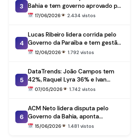
Bahia e tem governo aprovado por
3
61%, aponta DataTrends
17/06/2026
2.434 vistos
Lucas Ribeiro lidera corrida pelo
Governo da Paraíba e tem gestão
4
aprovada por 66%, aponta
12/06/2026
1.792 vistos
DataTrends
DataTrends: João Campos tem
42%, Raquel Lyra 36% e Ivan
5
Moraes 1%
07/05/2026
1.742 vistos
ACM Neto lidera disputa pelo
Governo da Bahia, aponta
6
DataTrends
15/06/2026
1.481 vistos