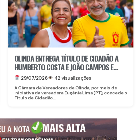
OLINDA ENTREGA TÍTULO DE CIDADÃO A
HUMBERTO COSTA E JOÃO CAMPOS E
CONCEDE MEDALHA A MARÍLIA ARRAES
29/07/2026
42 visualizações
A Câmara de Vereadores de Olinda, por meio de
iniciativa da vereadora Eugênia Lima (PT), concede o
Título de Cidadão...