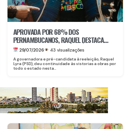
APROVADA POR 68% DOS
PERNAMBUCANOS, RAQUEL DESTACA
INVESTIMENTOS EM PETROLÂNDIA E
29/07/2026
43 visualizações
ÁGUAS BELAS
A governadora e pré-candidata à reeleição, Raquel
Lyra (PSD), deu continuidade às vistorias a obras por
todo o estado nesta...