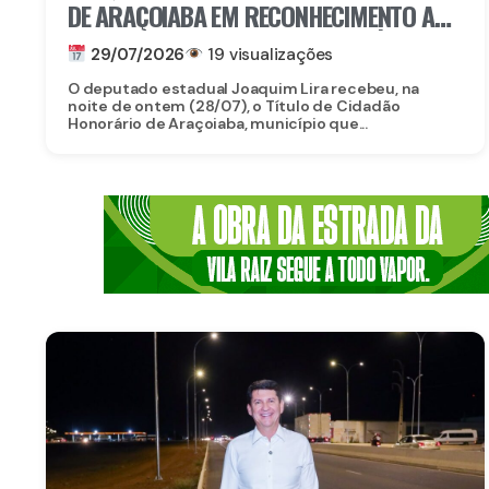
DE ARAÇOIABA EM RECONHECIMENTO AOS
SERVIÇOS PRESTADOS AO MUNICÍPIO
29/07/2026
19 visualizações
O deputado estadual Joaquim Lira recebeu, na
noite de ontem (28/07), o Título de Cidadão
Honorário de Araçoiaba, município que...