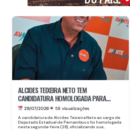
ALCIDES TEIXEIRA NETO TEM
CANDIDATURA HOMOLOGADA PARA
DISPUTAR UMA VAGA NA ASSEMBLEIA
29/07/2026
58 visualizações
LEGISLATIVA DE PERNAMBUCO
A candidatura de Alcides Teixeira Neto ao cargo de
Deputado Estadual de Pernambuco foi homologada
nesta segunda-feira (28), oficializando sua...