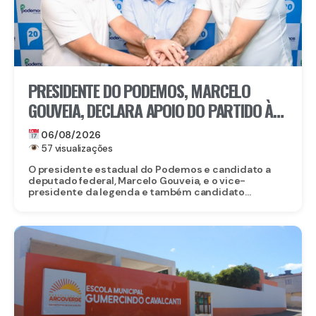
PRESIDENTE DO PODEMOS, MARCELO
GOUVEIA, DECLARA APOIO DO PARTIDO À
CANDIDATURA DE EDUARDO DA FONTE AO
06/08/2026
SENADO
57 visualizações
O presidente estadual do Podemos e candidato a
deputado federal, Marcelo Gouveia, e o vice-
presidente da legenda e também candidato...