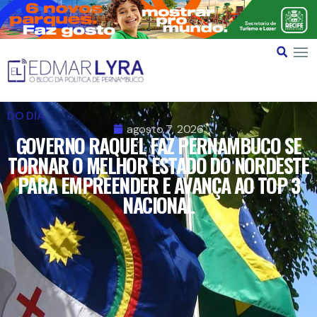
DO DIA
agosto 7, 2026
GOVERNO RAQUEL FAZ PERNAMBUCO SE
TORNAR O MELHOR ESTADO DO NORDESTE
PARA EMPREENDER E AVANÇA AO TOP 3
NACIONAL