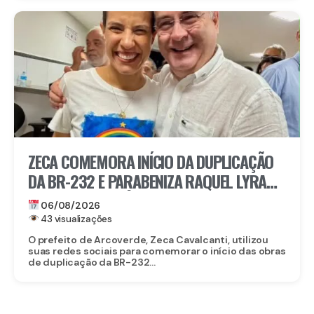
ZECA COMEMORA INÍCIO DA DUPLICAÇÃO
DA BR-232 E PARABENIZA RAQUEL LYRA
POR OBRA HISTÓRICA PARA O INTERIOR
06/08/2026
43 visualizações
O prefeito de Arcoverde, Zeca Cavalcanti, utilizou
suas redes sociais para comemorar o início das obras
de duplicação da BR-232...