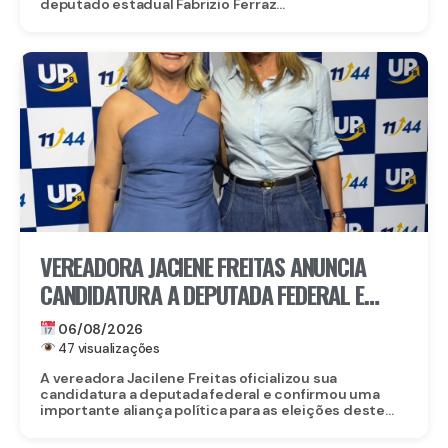
deputado estadual Fabrizio Ferraz...
VEREADORA JACIENE FREITAS ANUNCIA
CANDIDATURA A DEPUTADA FEDERAL E
FECHA DOBRADINHA COM ROBERTA
06/08/2026
ARRAES EM POÇÃO, NO AGRESTE
47 visualizações
A vereadora Jacilene Freitas oficializou sua
candidatura a deputada federal e confirmou uma
importante aliança política para as eleições deste...