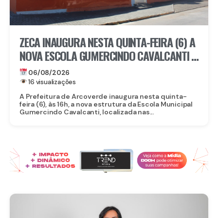
ZECA INAUGURA NESTA QUINTA-FEIRA (6) A
NOVA ESCOLA GUMERCINDO CAVALCANTI E
AUTORIZA OBRAS DE CALÇAMENTO EM
06/08/2026
ARCOVERDE
16 visualizações
A Prefeitura de Arcoverde inaugura nesta quinta-
feira (6), às 16h, a nova estrutura da Escola Municipal
Gumercindo Cavalcanti, localizada nas...