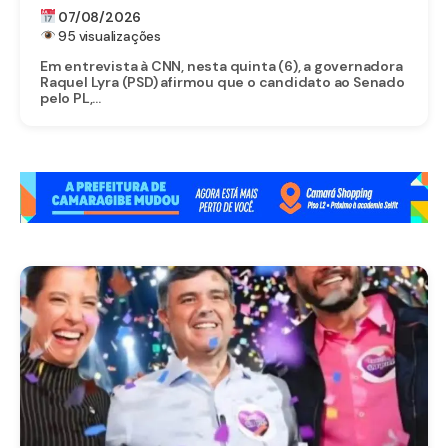
SENADO
07/08/2026
95 visualizações
Em entrevista à CNN, nesta quinta (6), a governadora
Raquel Lyra (PSD) afirmou que o candidato ao Senado
pelo PL,...