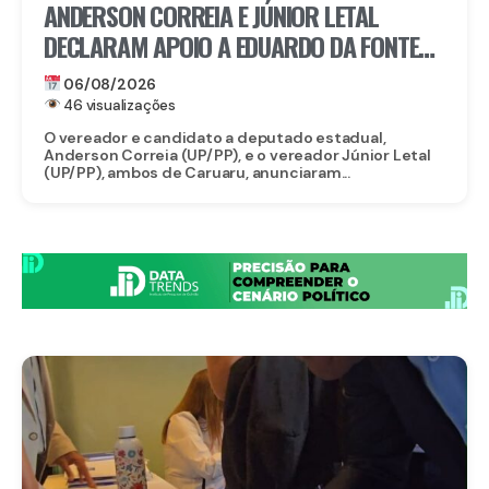
ANDERSON CORREIA E JÚNIOR LETAL
DECLARAM APOIO A EDUARDO DA FONTE
PARA O SENADO E LULA DA FONTE PARA
06/08/2026
DEPUTADO FEDERAL
46 visualizações
O vereador e candidato a deputado estadual,
Anderson Correia (UP/PP), e o vereador Júnior Letal
(UP/PP), ambos de Caruaru, anunciaram...