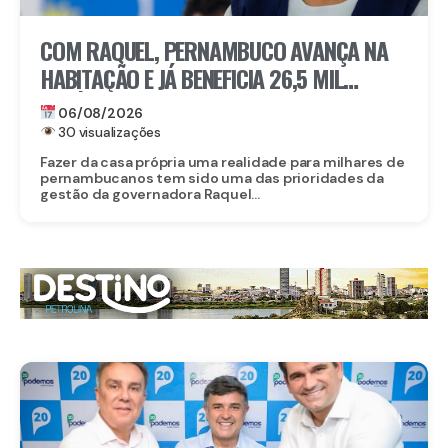
COM RAQUEL, PERNAMBUCO AVANÇA NA
HABITAÇÃO E JÁ BENEFICIA 26,5 MIL
FAMÍLIAS COM O MORAR BEM – ENTRADA
06/08/2026
GARANTIDA
30 visualizações
Fazer da casa própria uma realidade para milhares de
pernambucanos tem sido uma das prioridades da
gestão da governadora Raquel...