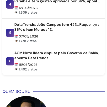
Paraíba e tem gestão aprovada por 66%, aponta
4
DataTrends
12/06/2026
1.809 vistos
DataTrends: João Campos tem 42%, Raquel Lyra
36% e Ivan Moraes 1%
5
07/05/2026
1.755 vistos
ACM Neto lidera disputa pelo Governo da Bahia,
aponta DataTrends
6
15/06/2026
1.492 vistos
QUEM SOU EU