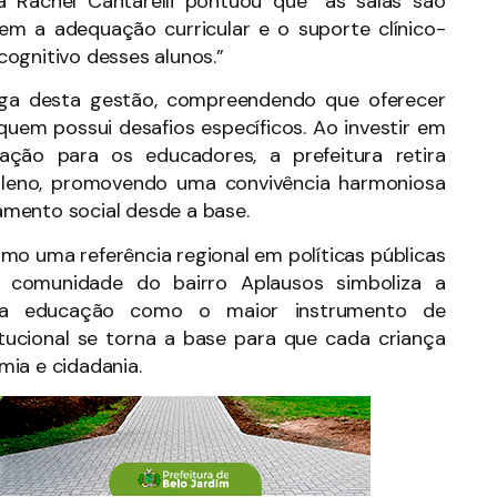
a Rachel Cantarelli pontuou que “as salas são
em a adequação curricular e o suporte clínico-
ognitivo desses alunos.”
ega desta gestão, compreendendo que oferecer
 quem possui desafios específicos. Ao investir em
mação para os educadores, a prefeitura retira
pleno, promovendo uma convivência harmoniosa
mento social desde a base.
omo uma referência regional em políticas públicas
 comunidade do bairro Aplausos simboliza a
 a educação como o maior instrumento de
itucional se torna a base para que cada criança
ia e cidadania.