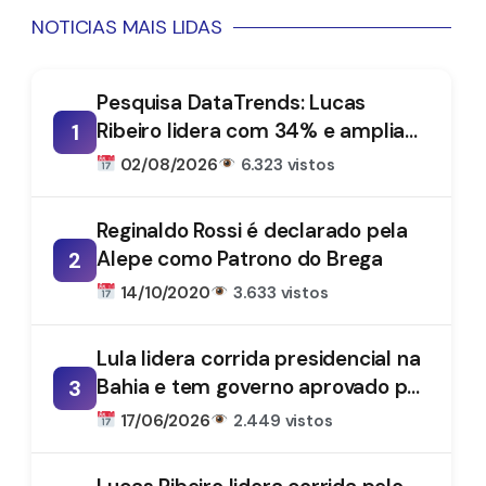
NOTICIAS MAIS LIDAS
Pesquisa DataTrends: Lucas
Ribeiro lidera com 34% e amplia
1
vantagem na disputa pelo
02/08/2026
6.323 vistos
Governo da Paraíba
Reginaldo Rossi é declarado pela
Alepe como Patrono do Brega
2
14/10/2020
3.633 vistos
Lula lidera corrida presidencial na
Bahia e tem governo aprovado por
3
61%, aponta DataTrends
17/06/2026
2.449 vistos