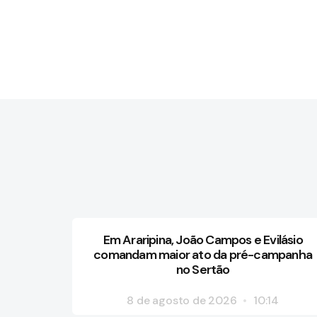
Em Araripina, João Campos e Evilásio
comandam maior ato da pré-campanha
no Sertão
8 de agosto de 2026
10:14