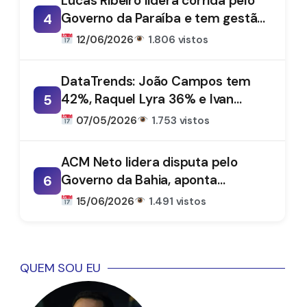
Lucas Ribeiro lidera corrida pelo
Governo da Paraíba e tem gestão
4
aprovada por 66%, aponta
12/06/2026
1.806 vistos
DataTrends
DataTrends: João Campos tem
42%, Raquel Lyra 36% e Ivan
5
Moraes 1%
07/05/2026
1.753 vistos
ACM Neto lidera disputa pelo
Governo da Bahia, aponta
6
DataTrends
15/06/2026
1.491 vistos
QUEM SOU EU