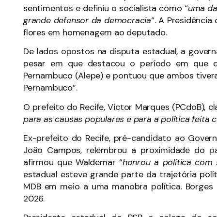
sentimentos e definiu o socialista como “
uma da
grande defensor da democracia
“. A Presidênci
flores em homenagem ao deputado.
De lados opostos na disputa estadual, a gover
pesar em que destacou o período em que div
Pernambuco (Alepe) e pontuou que ambos tiver
Pernambuco”.
O prefeito do Recife, Victor Marques (PCdoB), c
para as causas populares e para a política feita
Ex-prefeito do Recife, pré-candidato ao Gover
João Campos, relembrou a proximidade do p
afirmou que Waldemar “
honrou a política com s
estadual esteve grande parte da trajetória pol
MDB em meio a uma manobra política. Borges re
2026.