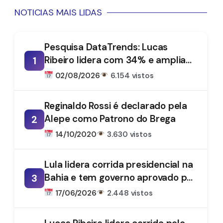
NOTICIAS MAIS LIDAS
Pesquisa DataTrends: Lucas
Ribeiro lidera com 34% e amplia
1
vantagem na disputa pelo
02/08/2026
6.154 vistos
Governo da Paraíba
Reginaldo Rossi é declarado pela
Alepe como Patrono do Brega
2
14/10/2020
3.630 vistos
Lula lidera corrida presidencial na
Bahia e tem governo aprovado por
3
61%, aponta DataTrends
17/06/2026
2.448 vistos