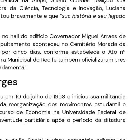
ialista na Alepe, Sileno Guedes realçou sua
stra da Ciência, Tecnologia e Inovação, Luciana
utou bravamente e que “
sua história e seu legado
 no hall do edifício Governador Miguel Arraes de
 sepultamento aconteceu no Cemitério Morada da
al por cinco dias, conforme estabelece o Ato nº
a Municipal do Recife também oficializaram três
rlamentar.
rges
em 10 de julho de 1958 e iniciou sua militância
u da reorganização dos movimentos estudantil e
 curso de Economia na Universidade Federal de
uventude partidária após o período da ditadura