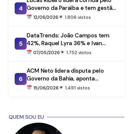
Lucas Ribeiro lidera corrida pelo
Governo da Paraíba e tem gestão
4
aprovada por 66%, aponta
12/06/2026
1.806 vistos
DataTrends
DataTrends: João Campos tem
42%, Raquel Lyra 36% e Ivan
5
Moraes 1%
07/05/2026
1.752 vistos
ACM Neto lidera disputa pelo
Governo da Bahia, aponta
6
DataTrends
15/06/2026
1.491 vistos
QUEM SOU EU