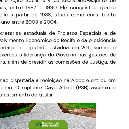
a e Ação Social e virou secretário-adjunto de
es, entre 1987 e 1990. Ele conquistou quatro
fe a partir de 1988, atuou como constituinte
riano entre 2003 e 2004.
ecretarias estaduais de Projetos Especiais e de
nvolvimento Econômico do Recife e da presidência
andato de deputado estadual em 2011, somando
e exerceu a liderança do Governo nas gestões de
, além de presidir as comissões de Justiça, de
não disputaria a reeleição na Alepe e entrou em
unho. O suplente Cayo Albino (PSB) assumiu o
afastamento do titular.