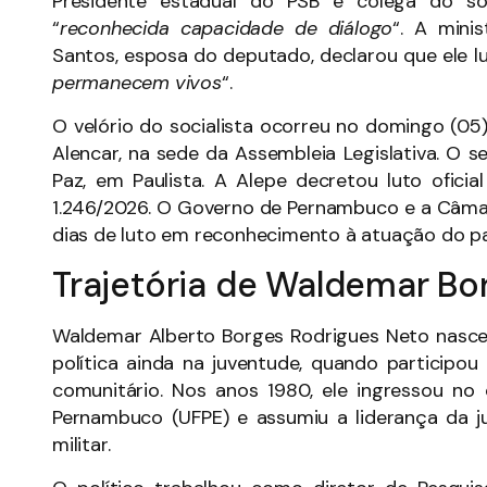
Presidente estadual do PSB e colega do soc
“
reconhecida capacidade de diálogo
“. A mini
Santos, esposa do deputado, declarou que ele l
permanecem vivos
“.
O velório do socialista ocorreu no domingo (05)
Alencar, na sede da Assembleia Legislativa. O
Paz, em Paulista. A Alepe decretou luto ofici
1.246/2026. O Governo de Pernambuco e a Câmar
dias de luto em reconhecimento à atuação do pa
Trajetória de Waldemar Bo
Waldemar Alberto Borges Rodrigues Neto nasceu 
política ainda na juventude, quando participo
comunitário. Nos anos 1980, ele ingressou no
Pernambuco (UFPE) e assumiu a liderança da j
militar.