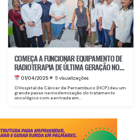
COMEÇA A FUNCIONAR EQUIPAMENTO DE
RADIOTERAPIA DE ÚLTIMA GERAÇÃO NO
HOSPITAL DE CÂNCER DE PERNAMBUCO
01/04/2025
5 visualizações
ATRAVÉS DE EMENDA DOS DEPUTADOS
O Hospital de Câncer de Pernambuco (HCP) deu um
EDUARDO E LULA DA FONTE
grande passo na modernização do tratamento
oncológico com a entrada em...