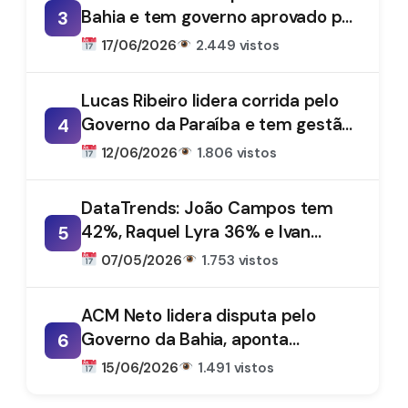
Bahia e tem governo aprovado por
3
61%, aponta DataTrends
17/06/2026
2.449 vistos
Lucas Ribeiro lidera corrida pelo
Governo da Paraíba e tem gestão
4
aprovada por 66%, aponta
12/06/2026
1.806 vistos
DataTrends
DataTrends: João Campos tem
42%, Raquel Lyra 36% e Ivan
5
Moraes 1%
07/05/2026
1.753 vistos
ACM Neto lidera disputa pelo
Governo da Bahia, aponta
6
DataTrends
15/06/2026
1.491 vistos