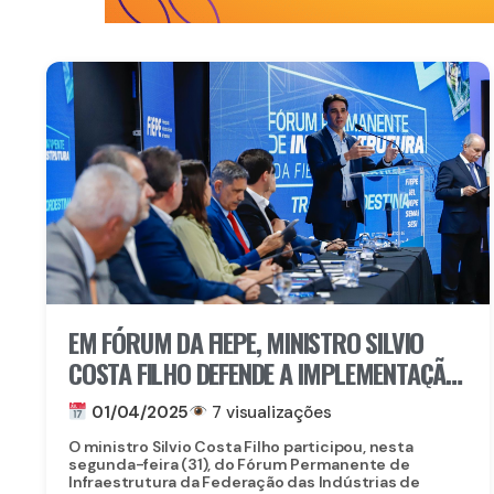
EM FÓRUM DA FIEPE, MINISTRO SILVIO
COSTA FILHO DEFENDE A IMPLEMENTAÇÃO
DA HIDROVIA DO SÃO FRANCISCO COMO
01/04/2025
7 visualizações
NOVO RAMAL DE TRANSPORTE
O ministro Silvio Costa Filho participou, nesta
segunda-feira (31), do Fórum Permanente de
Infraestrutura da Federação das Indústrias de