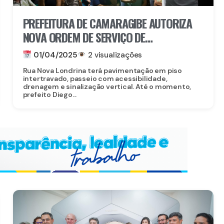
PREFEITURA DE CAMARAGIBE AUTORIZA
NOVA ORDEM DE SERVIÇO DE
PAVIMENTAÇÃO DE RUA NO BAIRRO DOS
01/04/2025
2 visualizações
ESTADOS COM INVESTIMENTO DE R$ 645
Rua Nova Londrina terá pavimentação em piso
MIL
intertravado, passeio com acessibilidade,
drenagem e sinalização vertical. Até o momento,
prefeito Diego...