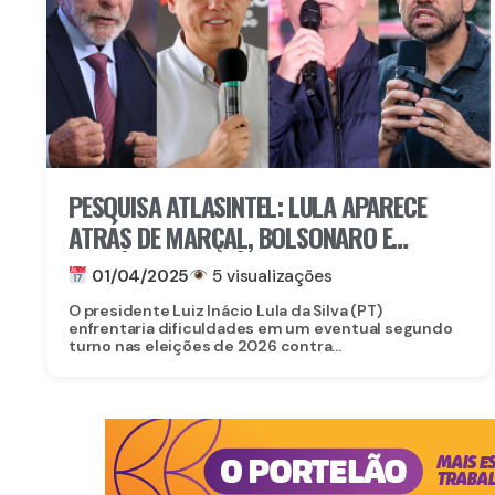
PESQUISA ATLASINTEL: LULA APARECE
ATRÁS DE MARÇAL, BOLSONARO E
TARCÍSIO EM CENÁRIOS DE SEGUNDO
01/04/2025
5 visualizações
TURNO
O presidente Luiz Inácio Lula da Silva (PT)
enfrentaria dificuldades em um eventual segundo
turno nas eleições de 2026 contra...