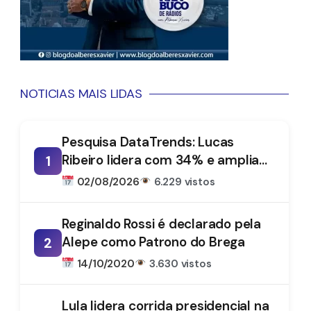
NOTICIAS MAIS LIDAS
Pesquisa DataTrends: Lucas
Ribeiro lidera com 34% e amplia
1
vantagem na disputa pelo
02/08/2026
6.229 vistos
Governo da Paraíba
Reginaldo Rossi é declarado pela
Alepe como Patrono do Brega
2
14/10/2020
3.630 vistos
Lula lidera corrida presidencial na