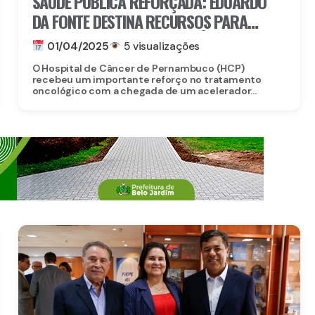
SAÚDE PÚBLICA REFORÇADA: EDUARDO
DA FONTE DESTINA RECURSOS PARA
EQUIPAMENTO REVOLUCIONÁRIO NO
01/04/2025
5 visualizações
TRATAMENTO DO CÂNCER
O Hospital de Câncer de Pernambuco (HCP)
recebeu um importante reforço no tratamento
oncológico com a chegada de um acelerador...