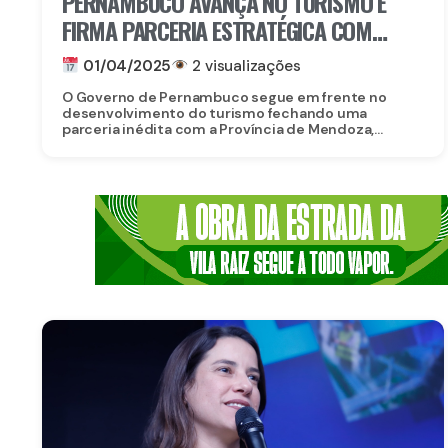
PERNAMBUCO AVANÇA NO TURISMO E
FIRMA PARCERIA ESTRATÉGICA COM
MENDOZA NO ENOTURISMO
01/04/2025
2 visualizações
O Governo de Pernambuco segue em frente no
desenvolvimento do turismo fechando uma
parceria inédita com a Província de Mendoza,...