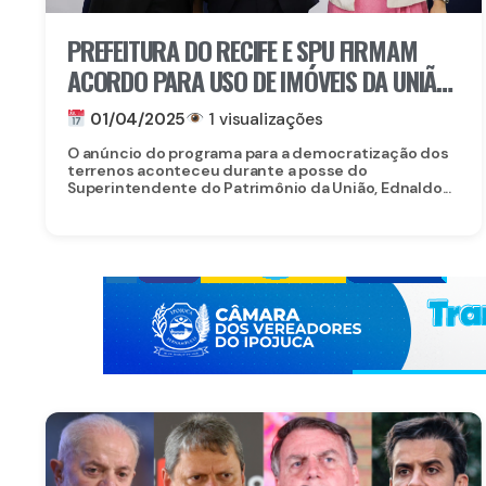
PREFEITURA DO RECIFE E SPU FIRMAM
ACORDO PARA USO DE IMÓVEIS DA UNIÃO
EM PROJETOS MUNICIPAIS
01/04/2025
1 visualizações
O anúncio do programa para a democratização dos
terrenos aconteceu durante a posse do
Superintendente do Patrimônio da União, Ednaldo...