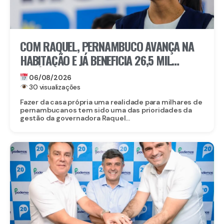
COM RAQUEL, PERNAMBUCO AVANÇA NA
HABITAÇÃO E JÁ BENEFICIA 26,5 MIL
FAMÍLIAS COM O MORAR BEM – ENTRADA
06/08/2026
GARANTIDA
30 visualizações
Fazer da casa própria uma realidade para milhares de
pernambucanos tem sido uma das prioridades da
gestão da governadora Raquel...