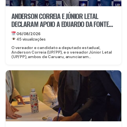
ANDERSON CORREIA E JÚNIOR LETAL
DECLARAM APOIO A EDUARDO DA FONTE
PARA O SENADO E LULA DA FONTE PARA
06/08/2026
DEPUTADO FEDERAL
45 visualizações
O vereador e candidato a deputado estadual,
Anderson Correia (UP/PP), e o vereador Júnior Letal
(UP/PP), ambos de Caruaru, anunciaram...