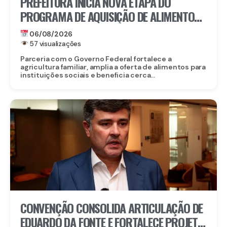
PREFEITURA INICIA NOVA ETAPA DO
PROGRAMA DE AQUISIÇÃO DE ALIMENTOS E
ANUNCIA CRIAÇÃO DO PAA RECIFE
06/08/2026
57 visualizações
Parceria com o Governo Federal fortalece a
agricultura familiar, amplia a oferta de alimentos para
instituições sociais e beneficia cerca...
CONVENÇÃO CONSOLIDA ARTICULAÇÃO DE
EDUARDO DA FONTE E FORTALECE PROJETO