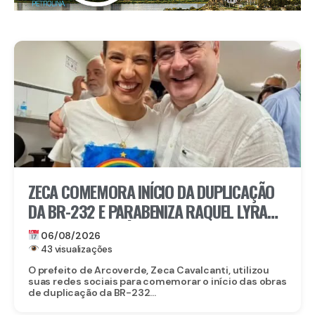
ZECA COMEMORA INÍCIO DA DUPLICAÇÃO
DA BR-232 E PARABENIZA RAQUEL LYRA
POR OBRA HISTÓRICA PARA O INTERIOR
06/08/2026
43 visualizações
O prefeito de Arcoverde, Zeca Cavalcanti, utilizou
suas redes sociais para comemorar o início das obras
de duplicação da BR-232...