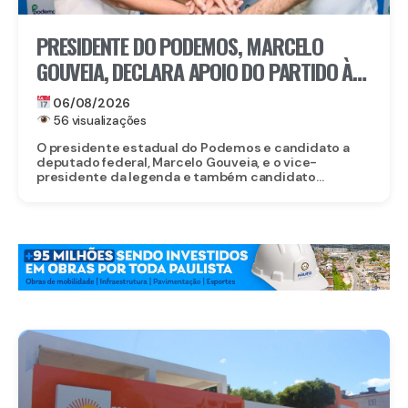
PRESIDENTE DO PODEMOS, MARCELO
GOUVEIA, DECLARA APOIO DO PARTIDO À
CANDIDATURA DE EDUARDO DA FONTE AO
06/08/2026
SENADO
56 visualizações
O presidente estadual do Podemos e candidato a
deputado federal, Marcelo Gouveia, e o vice-
presidente da legenda e também candidato...