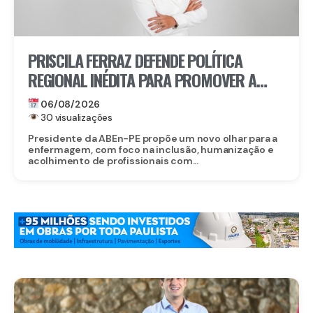
PRISCILA FERRAZ DEFENDE POLÍTICA
REGIONAL INÉDITA PARA PROMOVER A
INCLUSÃO DE ENFERMEIROS PCDS E
06/08/2026
ATÍPICOS EM PERNAMBUCO
30 visualizações
Presidente da ABEn-PE propõe um novo olhar para a
enfermagem, com foco na inclusão, humanização e
acolhimento de profissionais com...