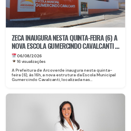
ZECA INAUGURA NESTA QUINTA-FEIRA (6) A
NOVA ESCOLA GUMERCINDO CAVALCANTI E
AUTORIZA OBRAS DE CALÇAMENTO EM
06/08/2026
ARCOVERDE
16 visualizações
A Prefeitura de Arcoverde inaugura nesta quinta-
feira (6), às 16h, a nova estrutura da Escola Municipal
Gumercindo Cavalcanti, localizada nas...