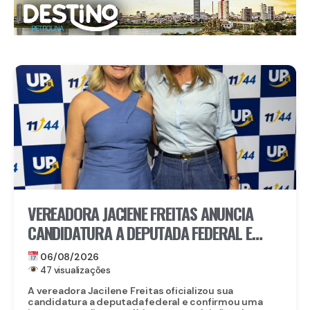
VEREADORA JACIENE FREITAS ANUNCIA
CANDIDATURA A DEPUTADA FEDERAL E
FECHA DOBRADINHA COM ROBERTA
06/08/2026
ARRAES EM POÇÃO, NO AGRESTE
47 visualizações
A vereadora Jacilene Freitas oficializou sua
candidatura a deputada federal e confirmou uma