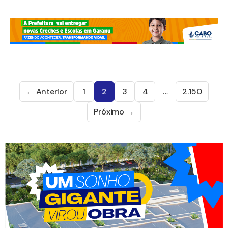
← Anterior
1
2
3
4
…
2.150
Próximo →