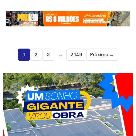
1
2
3
…
2.149
Próximo →