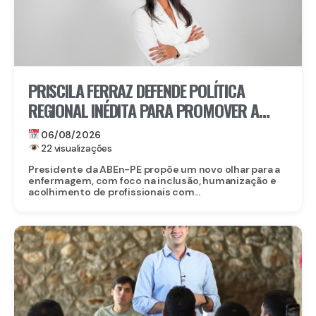
PRISCILA FERRAZ DEFENDE POLÍTICA
REGIONAL INÉDITA PARA PROMOVER A
INCLUSÃO DE ENFERMEIROS PCDS E
06/08/2026
ATÍPICOS EM PERNAMBUCO
22 visualizações
Presidente da ABEn-PE propõe um novo olhar para a
enfermagem, com foco na inclusão, humanização e
acolhimento de profissionais com...