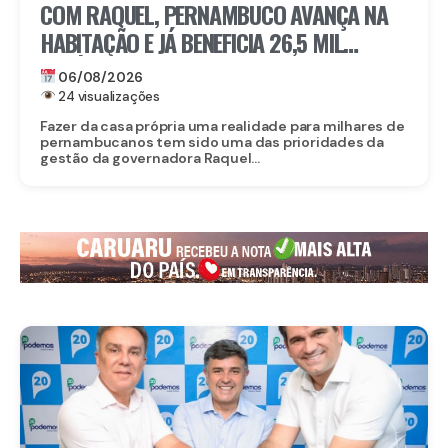
COM RAQUEL, PERNAMBUCO AVANÇA NA
HABITAÇÃO E JÁ BENEFICIA 26,5 MIL
FAMÍLIAS COM O MORAR BEM – ENTRADA
06/08/2026
GARANTIDA
24 visualizações
Fazer da casa própria uma realidade para milhares de
pernambucanos tem sido uma das prioridades da
gestão da governadora Raquel...