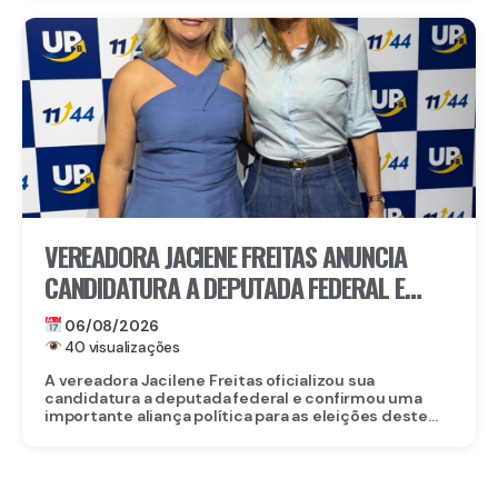
VEREADORA JACIENE FREITAS ANUNCIA
CANDIDATURA A DEPUTADA FEDERAL E
FECHA DOBRADINHA COM ROBERTA
06/08/2026
ARRAES EM POÇÃO, NO AGRESTE
40 visualizações
A vereadora Jacilene Freitas oficializou sua
candidatura a deputada federal e confirmou uma
importante aliança política para as eleições deste...