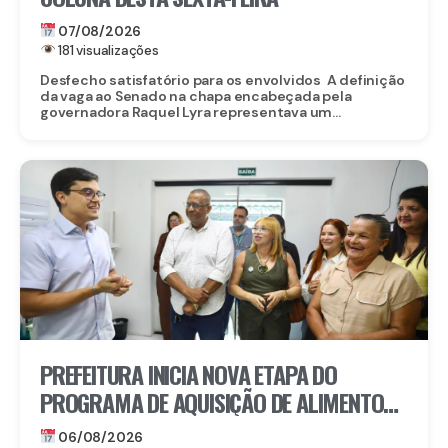
07/08/2026
181 visualizações
Desfecho satisfatório para os envolvidos A definição
da vaga ao Senado na chapa encabeçada pela
governadora Raquel Lyra representava um...
PREFEITURA INICIA NOVA ETAPA DO
PROGRAMA DE AQUISIÇÃO DE ALIMENTOS E
ANUNCIA CRIAÇÃO DO PAA RECIFE
06/08/2026