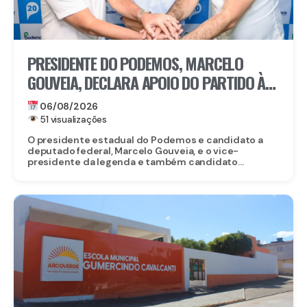
PRESIDENTE DO PODEMOS, MARCELO
GOUVEIA, DECLARA APOIO DO PARTIDO À
CANDIDATURA DE EDUARDO DA FONTE AO
06/08/2026
SENADO
51 visualizações
O presidente estadual do Podemos e candidato a
deputado federal, Marcelo Gouveia, e o vice-
presidente da legenda e também candidato...