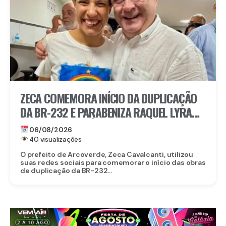
ZECA COMEMORA INÍCIO DA DUPLICAÇÃO
DA BR-232 E PARABENIZA RAQUEL LYRA
POR OBRA HISTÓRICA PARA O INTERIOR
06/08/2026
40 visualizações
O prefeito de Arcoverde, Zeca Cavalcanti, utilizou
suas redes sociais para comemorar o início das obras
de duplicação da BR-232...