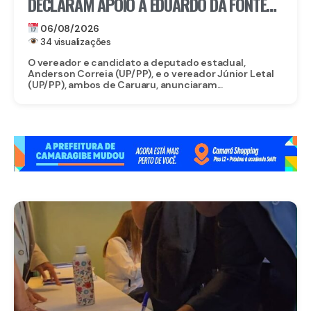
DECLARAM APOIO A EDUARDO DA FONTE
PARA O SENADO E LULA DA FONTE PARA
06/08/2026
DEPUTADO FEDERAL
34 visualizações
O vereador e candidato a deputado estadual,
Anderson Correia (UP/PP), e o vereador Júnior Letal
(UP/PP), ambos de Caruaru, anunciaram...