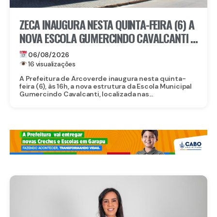
ZECA INAUGURA NESTA QUINTA-FEIRA (6) A
NOVA ESCOLA GUMERCINDO CAVALCANTI E
AUTORIZA OBRAS DE CALÇAMENTO EM
06/08/2026
ARCOVERDE
16 visualizações
A Prefeitura de Arcoverde inaugura nesta quinta-
feira (6), às 16h, a nova estrutura da Escola Municipal
Gumercindo Cavalcanti, localizada nas...