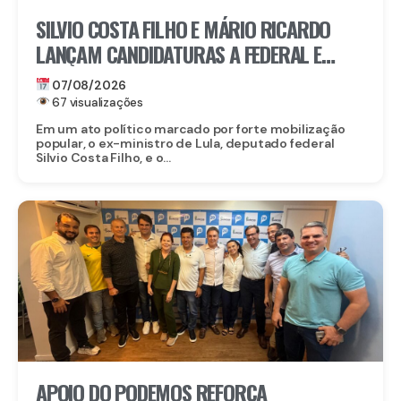
SILVIO COSTA FILHO E MÁRIO RICARDO
LANÇAM CANDIDATURAS A FEDERAL E
ESTADUAL EM IGARASSU COM APOIO DE
07/08/2026
MIGUEL RICARDO
67 visualizações
Em um ato político marcado por forte mobilização
popular, o ex-ministro de Lula, deputado federal
Silvio Costa Filho, e o...
APOIO DO PODEMOS REFORÇA