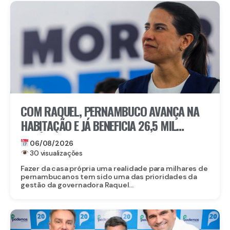
COM RAQUEL, PERNAMBUCO AVANÇA NA
HABITAÇÃO E JÁ BENEFICIA 26,5 MIL
FAMÍLIAS COM O MORAR BEM – ENTRADA
06/08/2026
GARANTIDA
30 visualizações
Fazer da casa própria uma realidade para milhares de
pernambucanos tem sido uma das prioridades da
gestão da governadora Raquel...