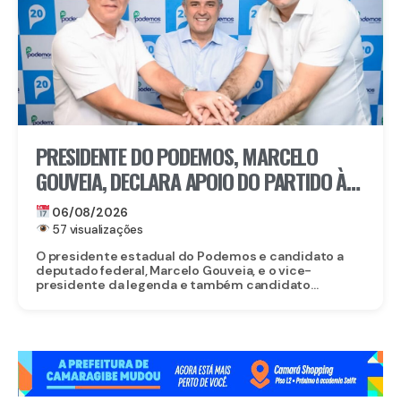
PRESIDENTE DO PODEMOS, MARCELO
GOUVEIA, DECLARA APOIO DO PARTIDO À
CANDIDATURA DE EDUARDO DA FONTE AO
06/08/2026
SENADO
57 visualizações
O presidente estadual do Podemos e candidato a
deputado federal, Marcelo Gouveia, e o vice-
presidente da legenda e também candidato...