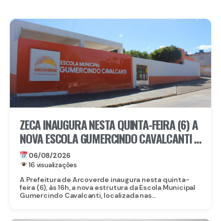
ZECA INAUGURA NESTA QUINTA-FEIRA (6) A
NOVA ESCOLA GUMERCINDO CAVALCANTI E
AUTORIZA OBRAS DE CALÇAMENTO EM
06/08/2026
ARCOVERDE
16 visualizações
A Prefeitura de Arcoverde inaugura nesta quinta-
feira (6), às 16h, a nova estrutura da Escola Municipal
Gumercindo Cavalcanti, localizada nas...