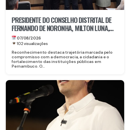
PRESIDENTE DO CONSELHO DISTRITAL DE
FERNANDO DE NORONHA, MILTON LUNA,
RECEBE MEDALHA DO MÉRITO ELEITORAL
07/08/2026
FREI CANECA, UMA DAS MAIORES
102 visualizações
HONRARIAS DO TRE-PE
Reconhecimento destaca trajetória marcada pelo
compromisso com a democracia, a cidadania e o
fortalecimento das instituições públicas em
Pernambuco. O...