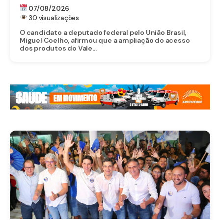
VALE DO SÃO FRANCISCO APÓS ABERTURA
07/08/2026
DO MERCADO CHINÊS
30 visualizações
O candidato a deputado federal pelo União Brasil,
Miguel Coelho, afirmou que a ampliação do acesso
dos produtos do Vale...