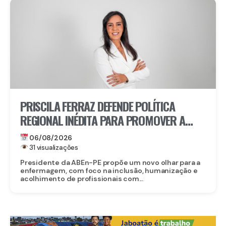
PRISCILA FERRAZ DEFENDE POLÍTICA
REGIONAL INÉDITA PARA PROMOVER A
INCLUSÃO DE ENFERMEIROS PCDS E
06/08/2026
ATÍPICOS EM PERNAMBUCO
31 visualizações
Presidente da ABEn-PE propõe um novo olhar para a
enfermagem, com foco na inclusão, humanização e
acolhimento de profissionais com...