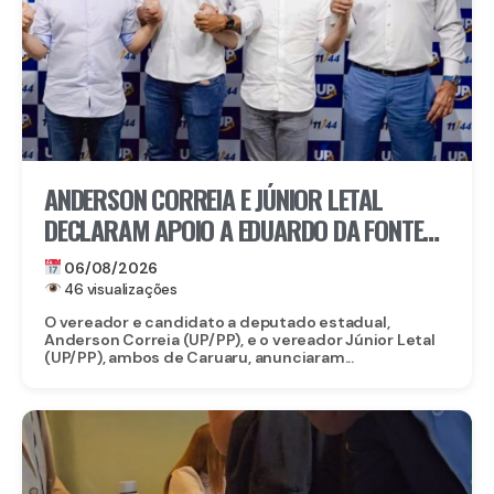
ANDERSON CORREIA E JÚNIOR LETAL
DECLARAM APOIO A EDUARDO DA FONTE
PARA O SENADO E LULA DA FONTE PARA
06/08/2026
DEPUTADO FEDERAL
46 visualizações
O vereador e candidato a deputado estadual,
Anderson Correia (UP/PP), e o vereador Júnior Letal
(UP/PP), ambos de Caruaru, anunciaram...