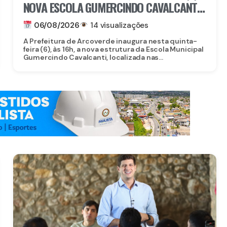
NOVA ESCOLA GUMERCINDO CAVALCANTI
E AUTORIZA OBRAS DE CALÇAMENTO EM
06/08/2026
14 visualizações
ARCOVERDE
A Prefeitura de Arcoverde inaugura nesta quinta-
feira (6), às 16h, a nova estrutura da Escola Municipal
Gumercindo Cavalcanti, localizada nas...