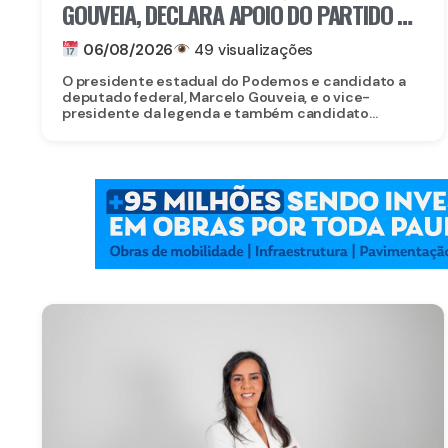
GOUVEIA, DECLARA APOIO DO PARTIDO À
CANDIDATURA DE EDUARDO DA FONTE AO
06/08/2026
49 visualizações
SENADO
O presidente estadual do Podemos e candidato a
deputado federal, Marcelo Gouveia, e o vice-
presidente da legenda e também candidato...