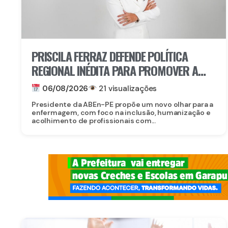
PRISCILA FERRAZ DEFENDE POLÍTICA
REGIONAL INÉDITA PARA PROMOVER A
INCLUSÃO DE ENFERMEIROS PCDS E
06/08/2026
21 visualizações
ATÍPICOS EM PERNAMBUCO
Presidente da ABEn-PE propõe um novo olhar para a
enfermagem, com foco na inclusão, humanização e
acolhimento de profissionais com...