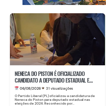
NENECA DO PISTON É OFICIALIZADO
CANDIDATO A DEPUTADO ESTADUAL E
FORTALECE CHAPA DO PL EM
06/08/2026
31 visualizações
PERNAMBUCO
O Partido Liberal (PL) oficializou a candidatura de
Neneca do Piston para deputado estadual nas
eleições de 2026. Reconhecido por...