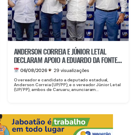
ANDERSON CORREIA E JÚNIOR LETAL
DECLARAM APOIO A EDUARDO DA FONTE
PARA O SENADO E LULA DA FONTE PARA
06/08/2026
29 visualizações
DEPUTADO FEDERAL
O vereador e candidato a deputado estadual,
Anderson Correia (UP/PP), e o vereador Júnior Letal
(UP/PP), ambos de Caruaru, anunciaram...