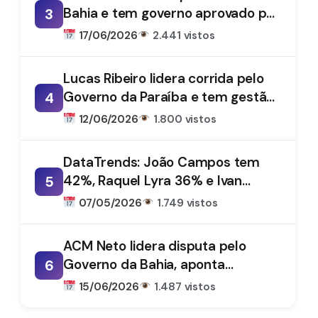
Bahia e tem governo aprovado por
3
61%, aponta DataTrends
17/06/2026
2.441 vistos
Lucas Ribeiro lidera corrida pelo
Governo da Paraíba e tem gestão
4
aprovada por 66%, aponta
12/06/2026
1.800 vistos
DataTrends
DataTrends: João Campos tem
42%, Raquel Lyra 36% e Ivan
5
Moraes 1%
07/05/2026
1.749 vistos
ACM Neto lidera disputa pelo
Governo da Bahia, aponta
6
DataTrends
15/06/2026
1.487 vistos