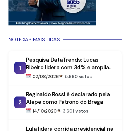
NOTICIAS MAIS LIDAS
Pesquisa DataTrends: Lucas
Ribeiro lidera com 34% e amplia
1
vantagem na disputa pelo
02/08/2026
5.660 vistos
Governo da Paraíba
Reginaldo Rossi é declarado pela
Alepe como Patrono do Brega
2
14/10/2020
3.601 vistos
Lula lidera corrida presidencial na