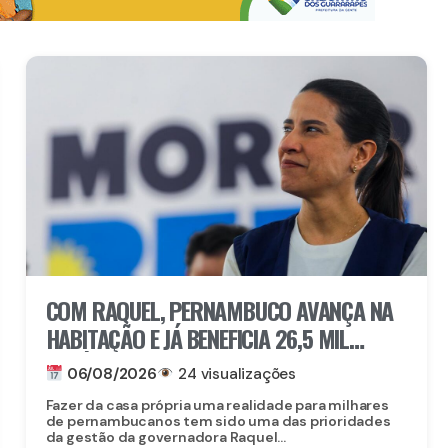
COM RAQUEL, PERNAMBUCO AVANÇA NA
HABITAÇÃO E JÁ BENEFICIA 26,5 MIL
FAMÍLIAS COM O MORAR BEM – ENTRADA
06/08/2026
24 visualizações
GARANTIDA
Fazer da casa própria uma realidade para milhares
de pernambucanos tem sido uma das prioridades
da gestão da governadora Raquel...