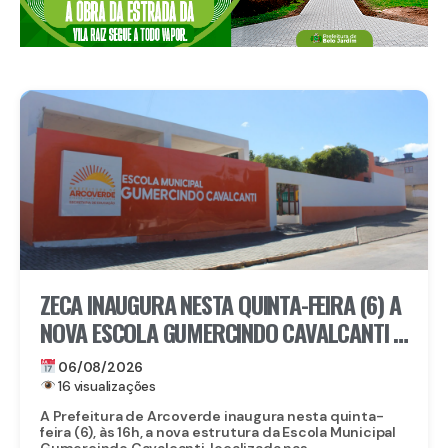
ZECA INAUGURA NESTA QUINTA-FEIRA (6) A
NOVA ESCOLA GUMERCINDO CAVALCANTI E
AUTORIZA OBRAS DE CALÇAMENTO EM
06/08/2026
ARCOVERDE
16 visualizações
A Prefeitura de Arcoverde inaugura nesta quinta-
feira (6), às 16h, a nova estrutura da Escola Municipal
Gumercindo Cavalcanti, localizada nas...