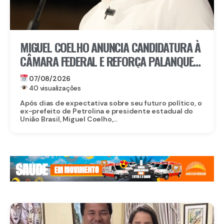
MIGUEL COELHO ANUNCIA CANDIDATURA À
CÂMARA FEDERAL E REFORÇA PALANQUE
DE RAQUEL LYRA EM PERNAMBUCO
07/08/2026
40 visualizações
Após dias de expectativa sobre seu futuro político, o
ex-prefeito de Petrolina e presidente estadual do
União Brasil, Miguel Coelho,...