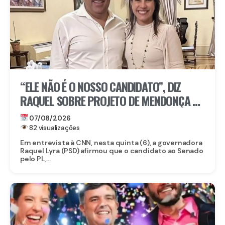
“ELE NÃO É O NOSSO CANDIDATO”, DIZ
RAQUEL SOBRE PROJETO DE MENDONÇA AO
SENADO
07/08/2026
82 visualizações
Em entrevista à CNN, nesta quinta (6), a governadora
Raquel Lyra (PSD) afirmou que o candidato ao Senado
pelo PL,...