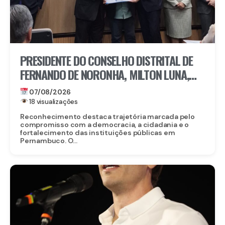
PRESIDENTE DO CONSELHO DISTRITAL DE
FERNANDO DE NORONHA, MILTON LUNA,
RECEBE MEDALHA DO MÉRITO ELEITORAL
07/08/2026
FREI CANECA, UMA DAS MAIORES
18 visualizações
HONRARIAS DO TRE-PE
Reconhecimento destaca trajetória marcada pelo
compromisso com a democracia, a cidadania e o
fortalecimento das instituições públicas em
Pernambuco. O...