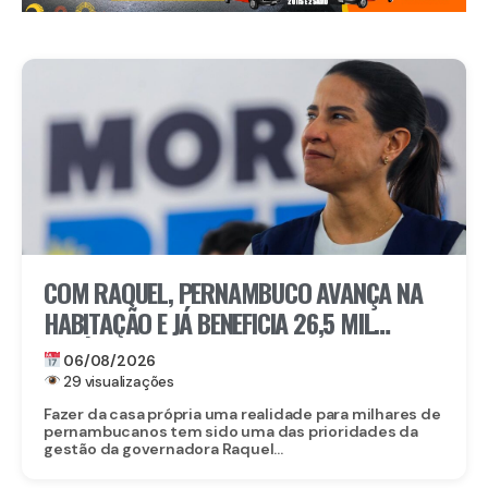
COM RAQUEL, PERNAMBUCO AVANÇA NA
HABITAÇÃO E JÁ BENEFICIA 26,5 MIL
FAMÍLIAS COM O MORAR BEM – ENTRADA
06/08/2026
GARANTIDA
29 visualizações
Fazer da casa própria uma realidade para milhares de
pernambucanos tem sido uma das prioridades da
gestão da governadora Raquel...