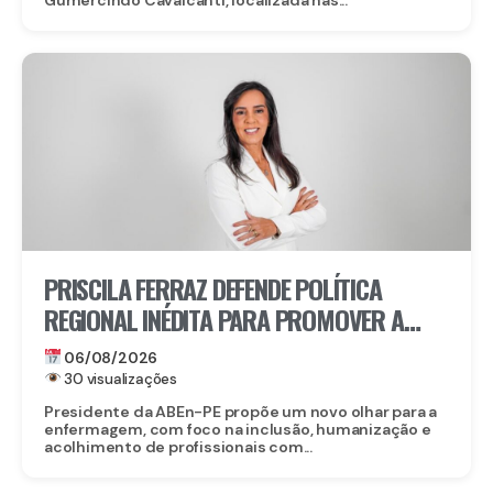
PRISCILA FERRAZ DEFENDE POLÍTICA
REGIONAL INÉDITA PARA PROMOVER A
INCLUSÃO DE ENFERMEIROS PCDS E
06/08/2026
ATÍPICOS EM PERNAMBUCO
30 visualizações
Presidente da ABEn-PE propõe um novo olhar para a
enfermagem, com foco na inclusão, humanização e
acolhimento de profissionais com...