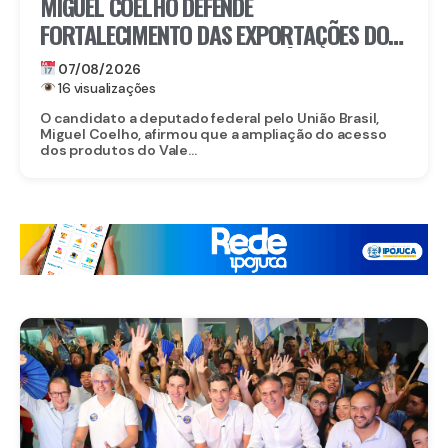
MIGUEL COELHO DEFENDE
FORTALECIMENTO DAS EXPORTAÇÕES DO
VALE DO SÃO FRANCISCO APÓS ABERTURA
07/08/2026
DO MERCADO CHINÊS
16 visualizações
O candidato a deputado federal pelo União Brasil,
Miguel Coelho, afirmou que a ampliação do acesso
dos produtos do Vale...