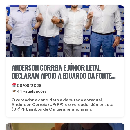
ANDERSON CORREIA E JÚNIOR LETAL
DECLARAM APOIO A EDUARDO DA FONTE
PARA O SENADO E LULA DA FONTE PARA
06/08/2026
DEPUTADO FEDERAL
44 visualizações
O vereador e candidato a deputado estadual,
Anderson Correia (UP/PP), e o vereador Júnior Letal
(UP/PP), ambos de Caruaru, anunciaram...