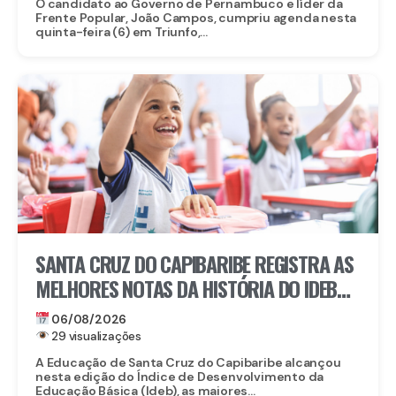
O candidato ao Governo de Pernambuco e líder da
Frente Popular, João Campos, cumpriu agenda nesta
quinta-feira (6) em Triunfo,...
SANTA CRUZ DO CAPIBARIBE REGISTRA AS
MELHORES NOTAS DA HISTÓRIA DO IDEB
NA REDE MUNICIPAL
06/08/2026
29 visualizações
A Educação de Santa Cruz do Capibaribe alcançou
nesta edição do Índice de Desenvolvimento da
Educação Básica (Ideb), as maiores...