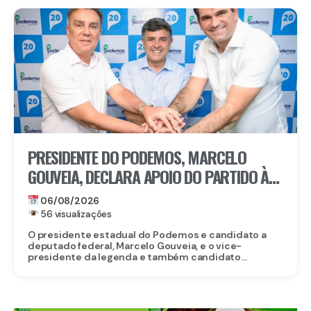
PRESIDENTE DO PODEMOS, MARCELO
GOUVEIA, DECLARA APOIO DO PARTIDO À
CANDIDATURA DE EDUARDO DA FONTE AO
06/08/2026
SENADO
56 visualizações
O presidente estadual do Podemos e candidato a
deputado federal, Marcelo Gouveia, e o vice-
presidente da legenda e também candidato...