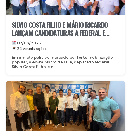
SILVIO COSTA FILHO E MÁRIO RICARDO
LANÇAM CANDIDATURAS A FEDERAL E
ESTADUAL EM IGARASSU COM APOIO DE
07/08/2026
MIGUEL RICARDO
24 visualizações
Em um ato político marcado por forte mobilização
popular, o ex-ministro de Lula, deputado federal
Silvio Costa Filho, e o...