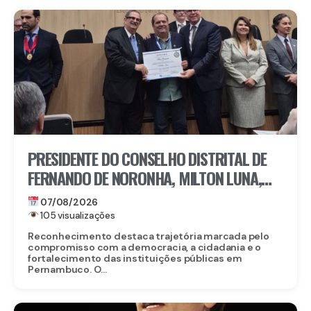
PRESIDENTE DO CONSELHO DISTRITAL DE
FERNANDO DE NORONHA, MILTON LUNA,
RECEBE MEDALHA DO MÉRITO ELEITORAL
07/08/2026
FREI CANECA, UMA DAS MAIORES
105 visualizações
HONRARIAS DO TRE-PE
Reconhecimento destaca trajetória marcada pelo
compromisso com a democracia, a cidadania e o
fortalecimento das instituições públicas em
Pernambuco. O...