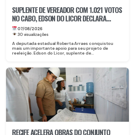
SUPLENTE DE VEREADOR COM 1.021 VOTOS
NO CABO, EDSON DO LICOR DECLARA
APOIO A ROBERTA ARRAES
07/08/2026
30 visualizações
A deputada estadual Roberta Arraes conquistou
mais um importante apoio para seu projeto de
reeleição. Edson do Licor, suplente de...
RECIFE ACELERA OBRAS DO CONJUNTO