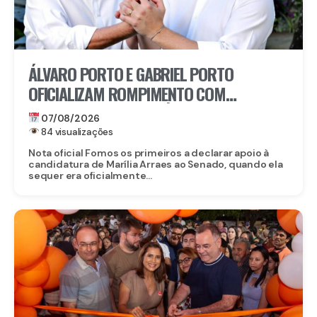
ÁLVARO PORTO E GABRIEL PORTO
OFICIALIZAM ROMPIMENTO COM
CANDIDATURA DE MARÍLIA ARRAES AO
07/08/2026
SENADO
84 visualizações
Nota oficial Fomos os primeiros a declarar apoio à
candidatura de Marília Arraes ao Senado, quando ela
sequer era oficialmente...