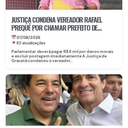
JUSTIÇA CONDENA VEREADOR RAFAEL
PREQUÉ POR CHAMAR PREFEITO DE
GRAVATÁ DE “LADRÃO” E REFORÇA:
07/08/2026
IMUNIDADE PARLAMENTAR NÃO PROTEGE
82 visualizações
CALÚNIA
Parlamentar deverá pagar R$ 8 mil por danos morais
e excluir postagem imediatamente A Justiça de
Gravatá condenou o vereador...