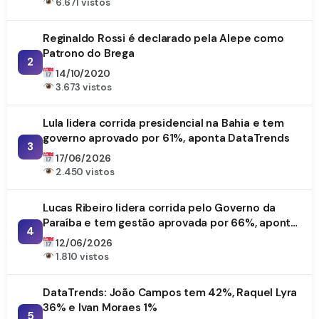
6.671 vistos
Reginaldo Rossi é declarado pela Alepe como
Patrono do Brega
2
14/10/2020
3.673 vistos
Lula lidera corrida presidencial na Bahia e tem
governo aprovado por 61%, aponta DataTrends
3
17/06/2026
2.450 vistos
Lucas Ribeiro lidera corrida pelo Governo da
Paraíba e tem gestão aprovada por 66%, aponta
4
DataTrends
12/06/2026
1.810 vistos
DataTrends: João Campos tem 42%, Raquel Lyra
36% e Ivan Moraes 1%
5