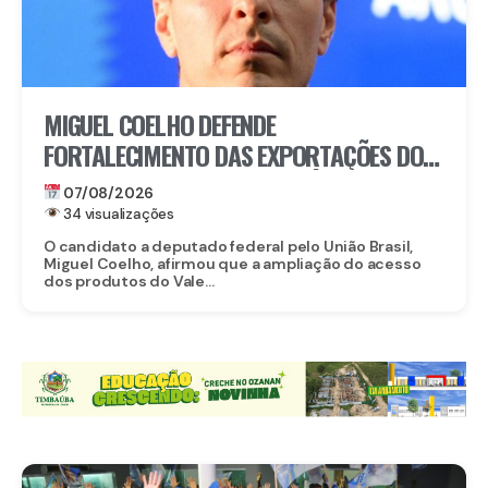
MIGUEL COELHO DEFENDE
FORTALECIMENTO DAS EXPORTAÇÕES DO
VALE DO SÃO FRANCISCO APÓS ABERTURA
07/08/2026
DO MERCADO CHINÊS
34 visualizações
O candidato a deputado federal pelo União Brasil,
Miguel Coelho, afirmou que a ampliação do acesso
dos produtos do Vale...