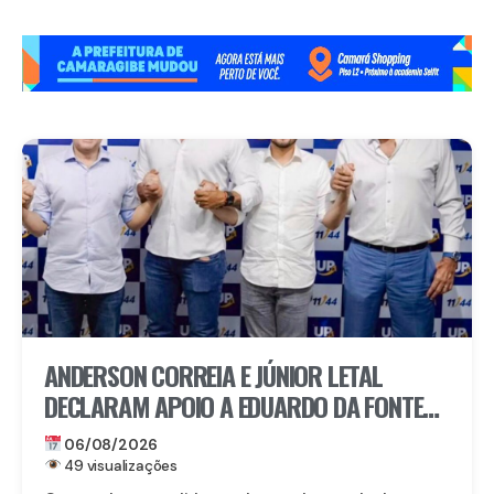
ANDERSON CORREIA E JÚNIOR LETAL
DECLARAM APOIO A EDUARDO DA FONTE
PARA O SENADO E LULA DA FONTE PARA
06/08/2026
DEPUTADO FEDERAL
49 visualizações