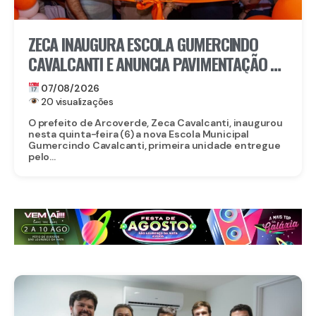
ZECA INAUGURA ESCOLA GUMERCINDO
CAVALCANTI E ANUNCIA PAVIMENTAÇÃO DE
QUASE 100 RUAS EM ARCOVERDE
07/08/2026
20 visualizações
O prefeito de Arcoverde, Zeca Cavalcanti, inaugurou
nesta quinta-feira (6) a nova Escola Municipal
Gumercindo Cavalcanti, primeira unidade entregue
pelo...