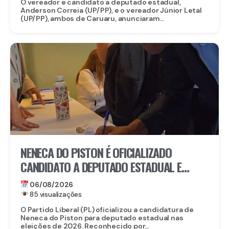
O vereador e candidato a deputado estadual,
Anderson Correia (UP/PP), e o vereador Júnior Letal
(UP/PP), ambos de Caruaru, anunciaram...
NENECA DO PISTON É OFICIALIZADO
CANDIDATO A DEPUTADO ESTADUAL E
FORTALECE CHAPA DO PL EM
06/08/2026
PERNAMBUCO
85 visualizações
O Partido Liberal (PL) oficializou a candidatura de
Neneca do Piston para deputado estadual nas
eleições de 2026. Reconhecido por...