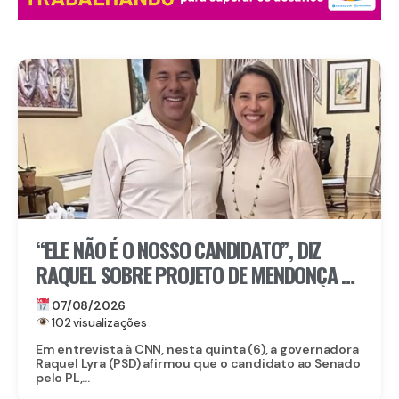
“ELE NÃO É O NOSSO CANDIDATO”, DIZ
RAQUEL SOBRE PROJETO DE MENDONÇA AO
SENADO
07/08/2026
102 visualizações
Em entrevista à CNN, nesta quinta (6), a governadora
Raquel Lyra (PSD) afirmou que o candidato ao Senado
pelo PL,...