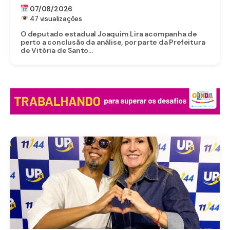
EM VITÓRIA DE SANTO ANTÃO
07/08/2026
47 visualizações
O deputado estadual Joaquim Lira acompanha de
perto a conclusão da análise, por parte da Prefeitura
de Vitória de Santo...