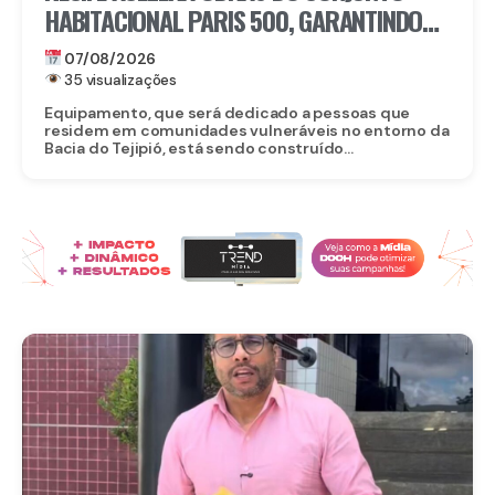
HABITACIONAL PARIS 500, GARANTINDO
80 NOVAS MORADIAS
07/08/2026
35 visualizações
Equipamento, que será dedicado a pessoas que
residem em comunidades vulneráveis no entorno da
Bacia do Tejipió, está sendo construído...