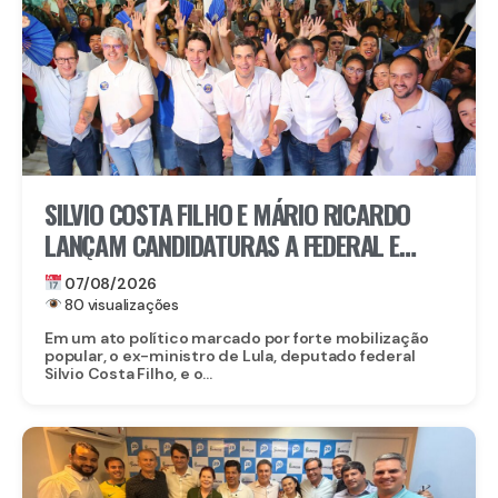
SILVIO COSTA FILHO E MÁRIO RICARDO
LANÇAM CANDIDATURAS A FEDERAL E
ESTADUAL EM IGARASSU COM APOIO DE
07/08/2026
MIGUEL RICARDO
80 visualizações
Em um ato político marcado por forte mobilização
popular, o ex-ministro de Lula, deputado federal
Silvio Costa Filho, e o...