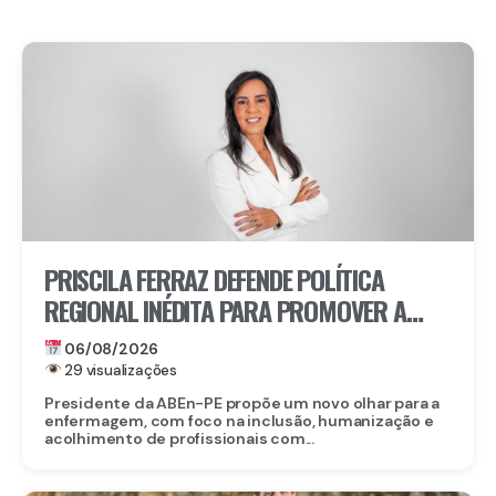
PRISCILA FERRAZ DEFENDE POLÍTICA
REGIONAL INÉDITA PARA PROMOVER A
INCLUSÃO DE ENFERMEIROS PCDS E
06/08/2026
ATÍPICOS EM PERNAMBUCO
29 visualizações
Presidente da ABEn-PE propõe um novo olhar para a
enfermagem, com foco na inclusão, humanização e
acolhimento de profissionais com...