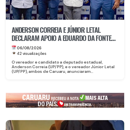
ANDERSON CORREIA E JÚNIOR LETAL
DECLARAM APOIO A EDUARDO DA FONTE
PARA O SENADO E LULA DA FONTE PARA
06/08/2026
DEPUTADO FEDERAL
42 visualizações
O vereador e candidato a deputado estadual,
Anderson Correia (UP/PP), e o vereador Júnior Letal
(UP/PP), ambos de Caruaru, anunciaram...