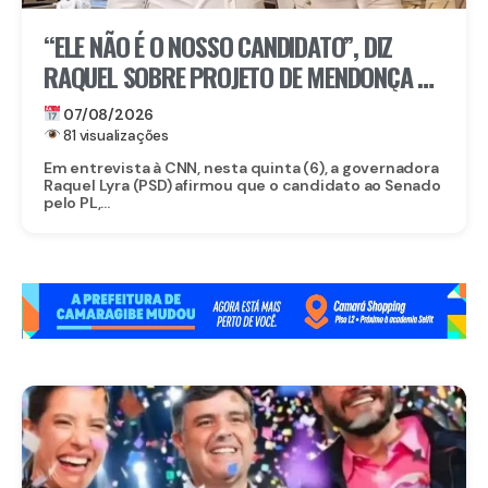
“ELE NÃO É O NOSSO CANDIDATO”, DIZ
RAQUEL SOBRE PROJETO DE MENDONÇA AO
SENADO
07/08/2026
81 visualizações
Em entrevista à CNN, nesta quinta (6), a governadora
Raquel Lyra (PSD) afirmou que o candidato ao Senado
pelo PL,...