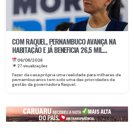
COM RAQUEL, PERNAMBUCO AVANÇA NA
HABITAÇÃO E JÁ BENEFICIA 26,5 MIL
FAMÍLIAS COM O MORAR BEM – ENTRADA
06/08/2026
GARANTIDA
27 visualizações
Fazer da casa própria uma realidade para milhares de
pernambucanos tem sido uma das prioridades da
gestão da governadora Raquel...