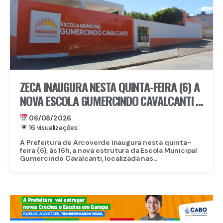
ZECA INAUGURA NESTA QUINTA-FEIRA (6) A
NOVA ESCOLA GUMERCINDO CAVALCANTI E
AUTORIZA OBRAS DE CALÇAMENTO EM
06/08/2026
ARCOVERDE
16 visualizações
A Prefeitura de Arcoverde inaugura nesta quinta-
feira (6), às 16h, a nova estrutura da Escola Municipal
Gumercindo Cavalcanti, localizada nas...