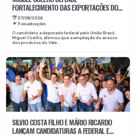
FORTALECIMENTO DAS EXPORTAÇÕES DO
VALE DO SÃO FRANCISCO APÓS ABERTURA
07/08/2026
DO MERCADO CHINÊS
11 visualizações
O candidato a deputado federal pelo União Brasil,
Miguel Coelho, afirmou que a ampliação do acesso
dos produtos do Vale...
SILVIO COSTA FILHO E MÁRIO RICARDO
LANÇAM CANDIDATURAS A FEDERAL E