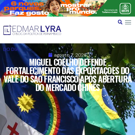
DO DIA
agosto 7, 2026
MIGUEL COELHO DEFENDE
FORTALECIMENTO DAS EXPORTAÇÕES DO
VALE DO SÃO FRANCISCO APÓS ABERTURA
DO MERCADO CHINÊS