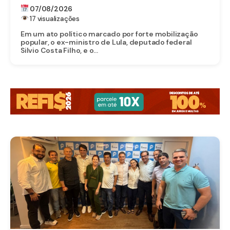
ESTADUAL EM IGARASSU COM APOIO DE
07/08/2026
MIGUEL RICARDO
17 visualizações
Em um ato político marcado por forte mobilização
popular, o ex-ministro de Lula, deputado federal
Silvio Costa Filho, e o...