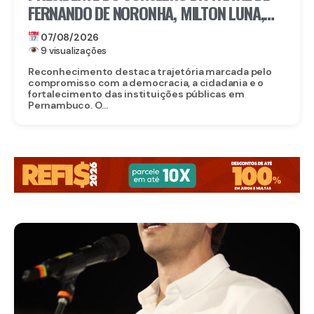
FERNANDO DE NORONHA, MILTON LUNA,
RECEBE MEDALHA DO MÉRITO ELEITORAL
07/08/2026
FREI CANECA, UMA DAS MAIORES
9 visualizações
HONRARIAS DO TRE-PE
Reconhecimento destaca trajetória marcada pelo
compromisso com a democracia, a cidadania e o
fortalecimento das instituições públicas em
Pernambuco. O...