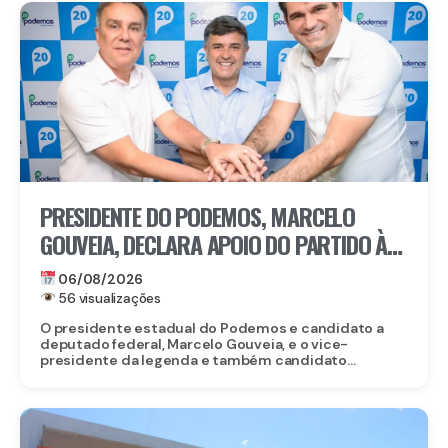
PRESIDENTE DO PODEMOS, MARCELO
GOUVEIA, DECLARA APOIO DO PARTIDO À
CANDIDATURA DE EDUARDO DA FONTE AO
06/08/2026
SENADO
56 visualizações
O presidente estadual do Podemos e candidato a
deputado federal, Marcelo Gouveia, e o vice-
presidente da legenda e também candidato...