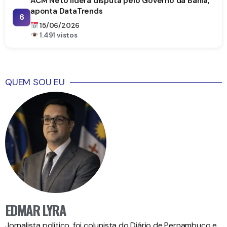
ACM Neto lidera disputa pelo Governo da Bahia,
aponta DataTrends
6
15/06/2026
1.491 vistos
QUEM SOU EU
EDMAR LYRA
Jornalista político, foi colunista do Diário de Pernambuco e