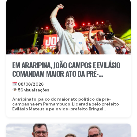
EM ARARIPINA, JOÃO CAMPOS E EVILÁSIO
COMANDAM MAIOR ATO DA PRÉ-
CAMPANHA NO SERTÃO
08/08/2026
56 visualizações
Araripina foi palco do maior ato político da pré-
campanha em Pernambuco. Liderada pelo prefeito
Evilásio Mateus e pelo vice-prefeito Bringel...