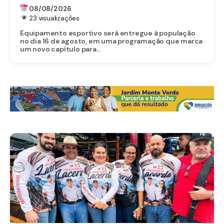
UM DOS MAIORES INVESTIMENTOS DA
08/08/2026
HISTÓRIA DO MUNICÍPIO
23 visualizações
Equipamento esportivo será entregue à população
no dia 16 de agosto, em uma programação que marca
um novo capítulo para...