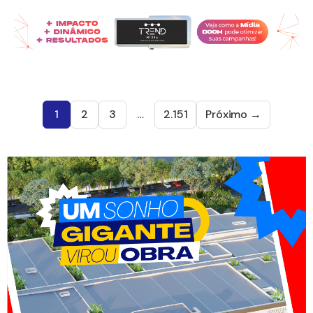
1
2
3
…
2.151
Próximo →