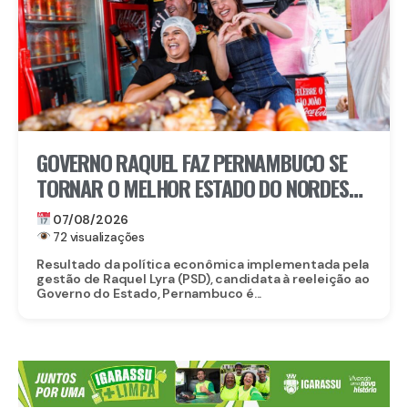
GOVERNO RAQUEL FAZ PERNAMBUCO SE
TORNAR O MELHOR ESTADO DO NORDESTE
PARA EMPREENDER E AVANÇA AO TOP 3
07/08/2026
NACIONAL
72 visualizações
Resultado da política econômica implementada pela
gestão de Raquel Lyra (PSD), candidata à reeleição ao
Governo do Estado, Pernambuco é...