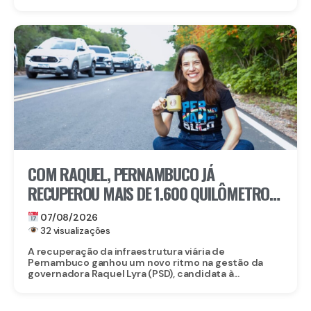
COM RAQUEL, PERNAMBUCO JÁ
RECUPEROU MAIS DE 1.600 QUILÔMETROS
DE ESTRADAS
07/08/2026
32 visualizações
A recuperação da infraestrutura viária de
Pernambuco ganhou um novo ritmo na gestão da
governadora Raquel Lyra (PSD), candidata à...