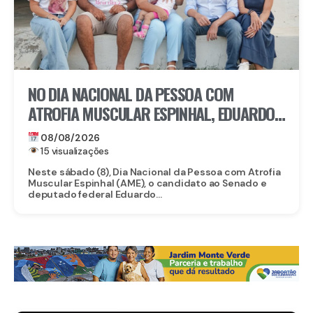
NO DIA NACIONAL DA PESSOA COM
ATROFIA MUSCULAR ESPINHAL, EDUARDO
DA FONTE DESTACA ACESSO A
08/08/2026
MEDICAMENTO DE MAIS DE R$ 6 MILHÕES
15 visualizações
Neste sábado (8), Dia Nacional da Pessoa com Atrofia
Muscular Espinhal (AME), o candidato ao Senado e
deputado federal Eduardo...