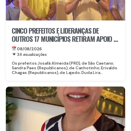
CINCO PREFEITOS E LIDERANÇAS DE
OUTROS 17 MUNICÍPIOS RETIRAM APOIO À
CANDIDATURA DE MARÍLIA ARRAES
08/08/2026
34 visualizações
Os prefeitos Josafá Almeida (PRD), de São Caetano;
Sandra Paes (Republicanos), de Canhotinho; Erivaldo
Chagas (Republicanos), de Lajedo; Duda Lira...