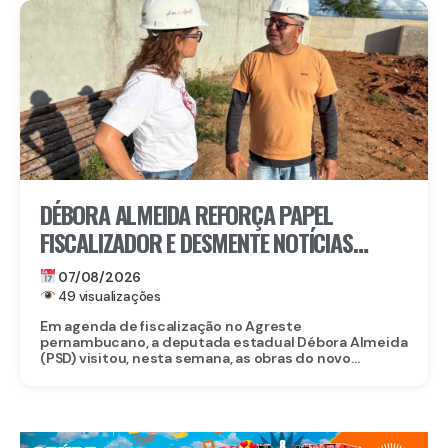
DÉBORA ALMEIDA REFORÇA PAPEL
FISCALIZADOR E DESMENTE NOTÍCIAS
FALSAS SOBRE OBRA DO CORPO DE
07/08/2026
BOMBEIROS EM BELO JARDIM
49 visualizações
Em agenda de fiscalização no Agreste
pernambucano, a deputada estadual Débora Almeida
(PSD) visitou, nesta semana, as obras do novo...