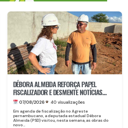
DÉBORA ALMEIDA REFORÇA PAPEL
FISCALIZADOR E DESMENTE NOTÍCIAS
FALSAS SOBRE OBRA DO CORPO DE
07/08/2026
40 visualizações
BOMBEIROS EM BELO JARDIM
Em agenda de fiscalização no Agreste
pernambucano, a deputada estadual Débora
Almeida (PSD) visitou, nesta semana, as obras do
novo...