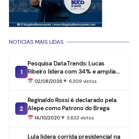
NOTICIAS MAIS LIDAS
Pesquisa DataTrends: Lucas
Ribeiro lidera com 34% e amplia
1
vantagem na disputa pelo
02/08/2026
6.309 vistos
Governo da Paraíba
Reginaldo Rossi é declarado pela
Alepe como Patrono do Brega
2
14/10/2020
3.632 vistos
Lula lidera corrida presidencial na