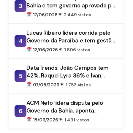
Bahia e tem governo aprovado por
3
61%, aponta DataTrends
17/06/2026
2.449 vistos
Lucas Ribeiro lidera corrida pelo
Governo da Paraíba e tem gestão
4
aprovada por 66%, aponta
12/06/2026
1.806 vistos
DataTrends
DataTrends: João Campos tem
42%, Raquel Lyra 36% e Ivan
5
Moraes 1%
07/05/2026
1.753 vistos
ACM Neto lidera disputa pelo
Governo da Bahia, aponta
6
DataTrends
15/06/2026
1.491 vistos