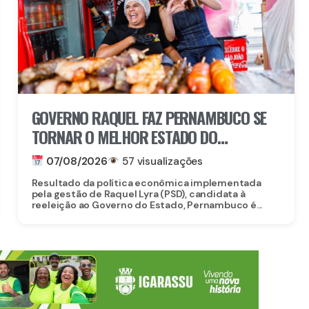
GOVERNO RAQUEL FAZ PERNAMBUCO SE
TORNAR O MELHOR ESTADO DO
NORDESTE PARA EMPREENDER E AVANÇA
07/08/2026
57 visualizações
AO TOP 3 NACIONAL
Resultado da política econômica implementada
pela gestão de Raquel Lyra (PSD), candidata à
reeleição ao Governo do Estado, Pernambuco é...