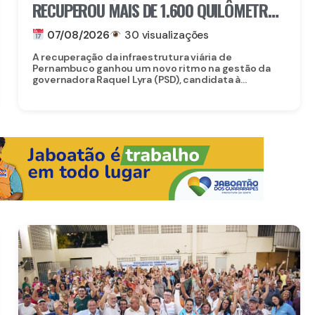
RECUPEROU MAIS DE 1.600 QUILÔMETROS
DE ESTRADAS
07/08/2026
30 visualizações
A recuperação da infraestrutura viária de
Pernambuco ganhou um novo ritmo na gestão da
governadora Raquel Lyra (PSD), candidata à...