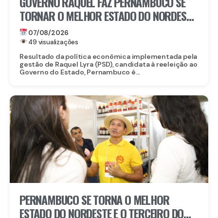
GOVERNO RAQUEL FAZ PERNAMBUCO SE
TORNAR O MELHOR ESTADO DO NORDESTE
PARA EMPREENDER E AVANÇA AO TOP 3
07/08/2026
NACIONAL
49 visualizações
Resultado da política econômica implementada pela
gestão de Raquel Lyra (PSD), candidata à reeleição ao
Governo do Estado, Pernambuco é...
PERNAMBUCO SE TORNA O MELHOR
ESTADO DO NORDESTE E O TERCEIRO DO