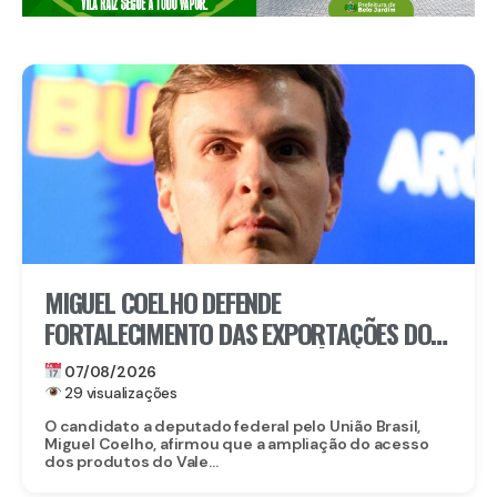
MIGUEL COELHO DEFENDE
FORTALECIMENTO DAS EXPORTAÇÕES DO
VALE DO SÃO FRANCISCO APÓS ABERTURA
07/08/2026
DO MERCADO CHINÊS
29 visualizações
O candidato a deputado federal pelo União Brasil,
Miguel Coelho, afirmou que a ampliação do acesso
dos produtos do Vale...