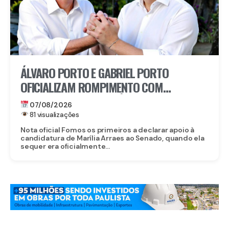
ÁLVARO PORTO E GABRIEL PORTO
OFICIALIZAM ROMPIMENTO COM
CANDIDATURA DE MARÍLIA ARRAES AO
07/08/2026
SENADO
81 visualizações
Nota oficial Fomos os primeiros a declarar apoio à
candidatura de Marília Arraes ao Senado, quando ela
sequer era oficialmente...