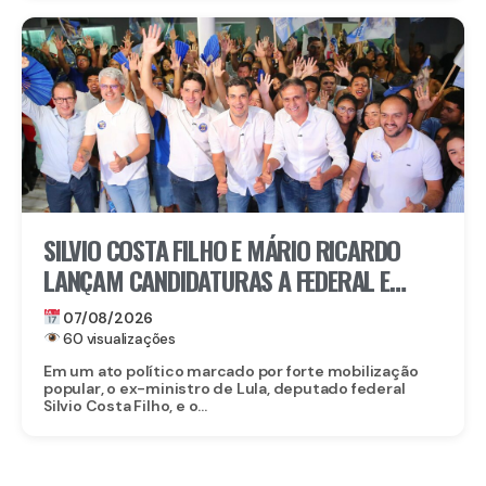
SILVIO COSTA FILHO E MÁRIO RICARDO
LANÇAM CANDIDATURAS A FEDERAL E
ESTADUAL EM IGARASSU COM APOIO DE
07/08/2026
MIGUEL RICARDO
60 visualizações
Em um ato político marcado por forte mobilização
popular, o ex-ministro de Lula, deputado federal
Silvio Costa Filho, e o...