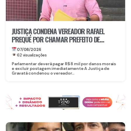
JUSTIÇA CONDENA VEREADOR RAFAEL
PREQUÉ POR CHAMAR PREFEITO DE
GRAVATÁ DE “LADRÃO” E REFORÇA:
07/08/2026
IMUNIDADE PARLAMENTAR NÃO PROTEGE
62 visualizações
CALÚNIA
Parlamentar deverá pagar R$ 8 mil por danos morais
e excluir postagem imediatamente A Justiça de
Gravatá condenou o vereador...