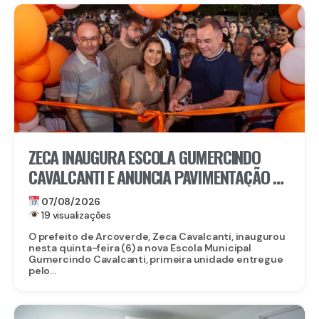
ZECA INAUGURA ESCOLA GUMERCINDO
CAVALCANTI E ANUNCIA PAVIMENTAÇÃO DE
QUASE 100 RUAS EM ARCOVERDE
07/08/2026
19 visualizações
O prefeito de Arcoverde, Zeca Cavalcanti, inaugurou
nesta quinta-feira (6) a nova Escola Municipal
Gumercindo Cavalcanti, primeira unidade entregue
pelo...