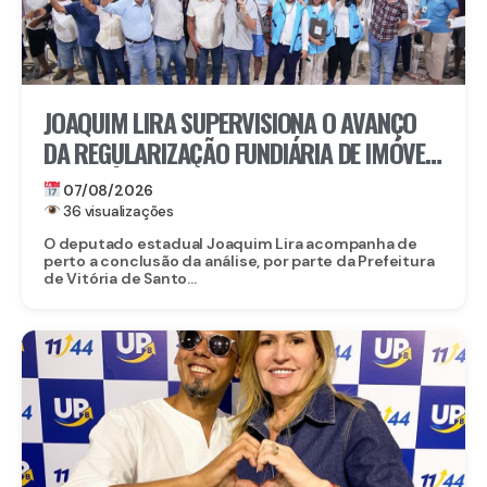
JOAQUIM LIRA SUPERVISIONA O AVANÇO
DA REGULARIZAÇÃO FUNDIÁRIA DE IMÓVEIS
EM VITÓRIA DE SANTO ANTÃO
07/08/2026
36 visualizações
O deputado estadual Joaquim Lira acompanha de
perto a conclusão da análise, por parte da Prefeitura
de Vitória de Santo...