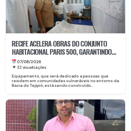
RECIFE ACELERA OBRAS DO CONJUNTO
HABITACIONAL PARIS 500, GARANTINDO
80 NOVAS MORADIAS
07/08/2026
32 visualizações
Equipamento, que será dedicado a pessoas que
residem em comunidades vulneráveis no entorno da
Bacia do Tejipió, está sendo construído...