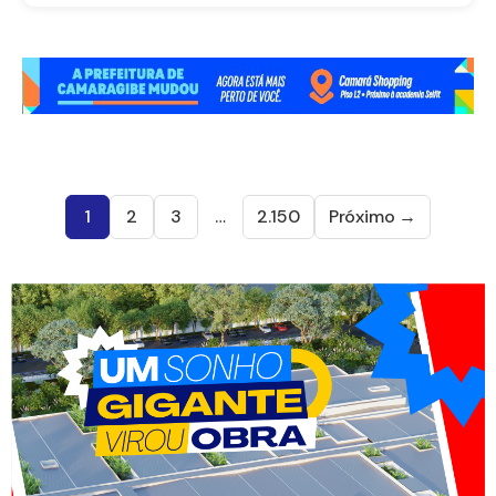
1
2
3
…
2.150
Próximo →