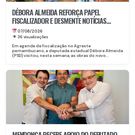
DÉBORA ALMEIDA REFORÇA PAPEL
FISCALIZADOR E DESMENTE NOTÍCIAS
FALSAS SOBRE OBRA DO CORPO DE
07/08/2026
BOMBEIROS EM BELO JARDIM
36 visualizações
Em agenda de fiscalização no Agreste
pernambucano, a deputada estadual Débora Almeida
(PSD) visitou, nesta semana, as obras do novo...
MENDONÇA RECEBE APOIO DO DEPUTADO