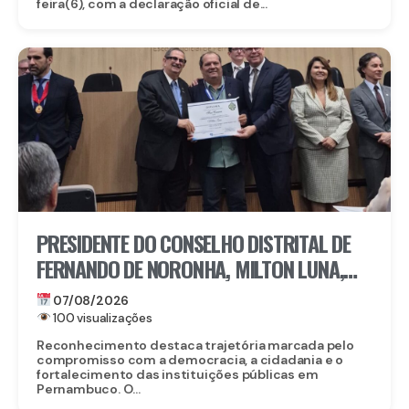
feira(6), com a declaração oficial de...
PRESIDENTE DO CONSELHO DISTRITAL DE
FERNANDO DE NORONHA, MILTON LUNA,
RECEBE MEDALHA DO MÉRITO ELEITORAL
07/08/2026
FREI CANECA, UMA DAS MAIORES
100 visualizações
HONRARIAS DO TRE-PE
Reconhecimento destaca trajetória marcada pelo
compromisso com a democracia, a cidadania e o
fortalecimento das instituições públicas em
Pernambuco. O...