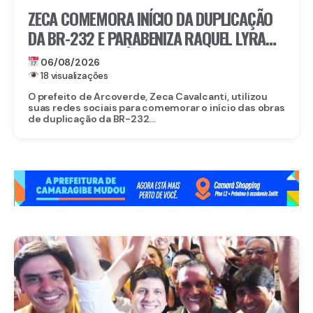
ZECA COMEMORA INÍCIO DA DUPLICAÇÃO
DA BR-232 E PARABENIZA RAQUEL LYRA
POR OBRA HISTÓRICA PARA O INTERIOR
06/08/2026
18 visualizações
O prefeito de Arcoverde, Zeca Cavalcanti, utilizou
suas redes sociais para comemorar o início das obras
de duplicação da BR-232...