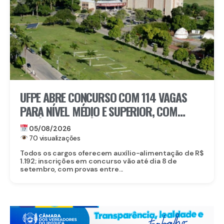
UFPE ABRE CONCURSO COM 114 VAGAS
PARA NÍVEL MÉDIO E SUPERIOR, COM
SALÁRIOS DE ATÉ R$ 5,2 MIL
05/08/2026
70 visualizações
Todos os cargos oferecem auxílio-alimentação de R$
1.192; inscrições em concurso vão até dia 8 de
setembro, com provas entre...