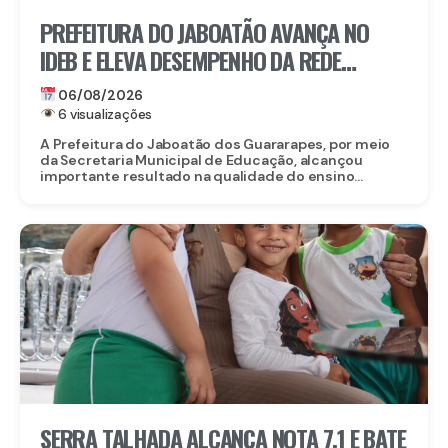
PREFEITURA DO JABOATÃO AVANÇA NO
IDEB E ELEVA DESEMPENHO DA REDE
MUNICIPAL DE ENSINO
06/08/2026
6 visualizações
A Prefeitura do Jaboatão dos Guararapes, por meio
da Secretaria Municipal de Educação, alcançou
importante resultado na qualidade do ensino...
SERRA TALHADA ALCANÇA NOTA 7,1 E BATE