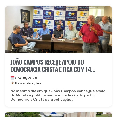
JOÃO CAMPOS RECEBE APOIO DO
DEMOCRACIA CRISTÃ E FICA COM 14
PARTIDOS EM COLIGAÇÃO CONTRA
05/08/2026
RAQUEL
87 visualizações
No mesmo dia em que João Campos consegue apoio
do Mobiliza, político anunciou adesão do partido
Democracia Cristã para coligação...