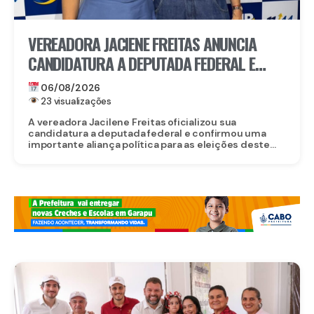
VEREADORA JACIENE FREITAS ANUNCIA
CANDIDATURA A DEPUTADA FEDERAL E
FECHA DOBRADINHA COM ROBERTA
06/08/2026
ARRAES EM POÇÃO, NO AGRESTE
23 visualizações
A vereadora Jacilene Freitas oficializou sua
candidatura a deputada federal e confirmou uma
importante aliança política para as eleições deste...