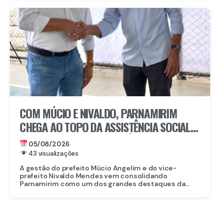
COM MÚCIO E NIVALDO, PARNAMIRIM
CHEGA AO TOPO DA ASSISTÊNCIA SOCIAL
EM PERNAMBUCO: MUNICÍPIO ALCANÇA A
05/08/2026
4ª COLOCAÇÃO ENTRE OS 184 MUNICÍPIOS
43 visualizações
DO ESTADO NA GESTÃO DO CADASTRO
A gestão do prefeito Múcio Angelim e do vice-
prefeito Nivaldo Mendes vem consolidando
ÚNICO E DO PROGRAMA BOLSA FAMÍLIA
Parnamirim como um dos grandes destaques da...