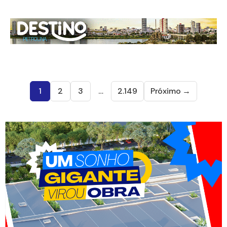
1
2
3
…
2.149
Próximo →