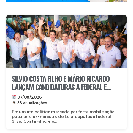
SILVIO COSTA FILHO E MÁRIO RICARDO
LANÇAM CANDIDATURAS A FEDERAL E
ESTADUAL EM IGARASSU COM APOIO DE
07/08/2026
MIGUEL RICARDO
88 visualizações
Em um ato político marcado por forte mobilização
popular, o ex-ministro de Lula, deputado federal
Silvio Costa Filho, e o...