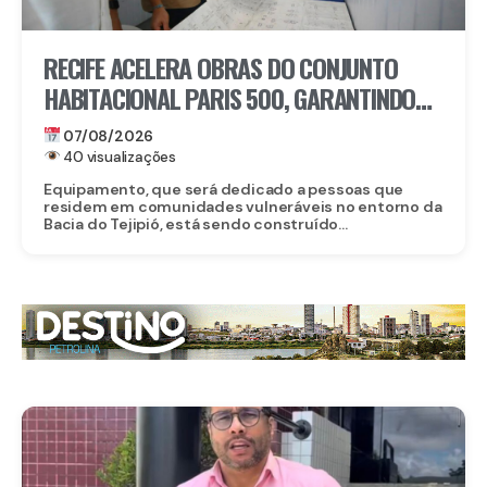
RECIFE ACELERA OBRAS DO CONJUNTO
HABITACIONAL PARIS 500, GARANTINDO
80 NOVAS MORADIAS
07/08/2026
40 visualizações
Equipamento, que será dedicado a pessoas que
residem em comunidades vulneráveis no entorno da
Bacia do Tejipió, está sendo construído...