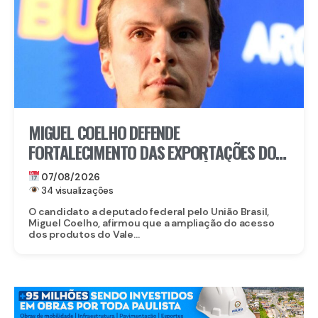
MIGUEL COELHO DEFENDE
FORTALECIMENTO DAS EXPORTAÇÕES DO
VALE DO SÃO FRANCISCO APÓS ABERTURA
07/08/2026
DO MERCADO CHINÊS
34 visualizações
O candidato a deputado federal pelo União Brasil,
Miguel Coelho, afirmou que a ampliação do acesso
dos produtos do Vale...