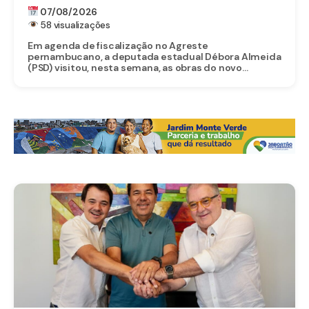
FALSAS SOBRE OBRA DO CORPO DE
07/08/2026
BOMBEIROS EM BELO JARDIM
58 visualizações
Em agenda de fiscalização no Agreste
pernambucano, a deputada estadual Débora Almeida
(PSD) visitou, nesta semana, as obras do novo...