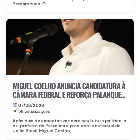
Pernambuco. O...
MIGUEL COELHO ANUNCIA CANDIDATURA À
CÂMARA FEDERAL E REFORÇA PALANQUE
DE RAQUEL LYRA EM PERNAMBUCO
07/08/2026
58 visualizações
Após dias de expectativa sobre seu futuro político, o
ex-prefeito de Petrolina e presidente estadual do
União Brasil, Miguel Coelho,...