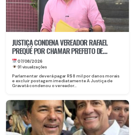
JUSTIÇA CONDENA VEREADOR RAFAEL
PREQUÉ POR CHAMAR PREFEITO DE
GRAVATÁ DE “LADRÃO” E REFORÇA:
07/08/2026
IMUNIDADE PARLAMENTAR NÃO PROTEGE
91 visualizações
CALÚNIA
Parlamentar deverá pagar R$ 8 mil por danos morais
e excluir postagem imediatamente A Justiça de
Gravatá condenou o vereador...