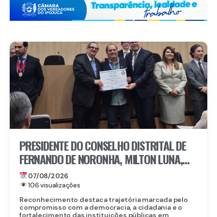
PRESIDENTE DO CONSELHO DISTRITAL DE
FERNANDO DE NORONHA, MILTON LUNA,
RECEBE MEDALHA DO MÉRITO ELEITORAL
07/08/2026
FREI CANECA, UMA DAS MAIORES
106 visualizações
HONRARIAS DO TRE-PE
Reconhecimento destaca trajetória marcada pelo
compromisso com a democracia, a cidadania e o
fortalecimento das instituições públicas em