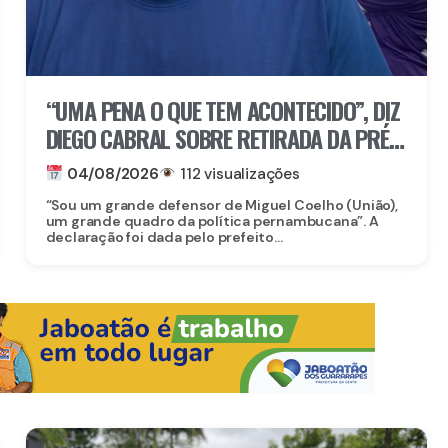
“UMA PENA O QUE TEM ACONTECIDO”, DIZ
DIEGO CABRAL SOBRE RETIRADA DA PRÉ-
CANDIDATURA DE MIGUEL COELHO AO
04/08/2026
112 visualizações
SENADO
“Sou um grande defensor de Miguel Coelho (União),
um grande quadro da política pernambucana”. A
declaração foi dada pelo prefeito...