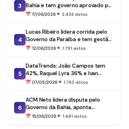
Bahia e tem governo aprovado por
3
61%, aponta DataTrends
17/06/2026
2.433 vistos
Lucas Ribeiro lidera corrida pelo
Governo da Paraíba e tem gestão
4
aprovada por 66%, aponta
12/06/2026
1.791 vistos
DataTrends
DataTrends: João Campos tem
42%, Raquel Lyra 36% e Ivan
5
Moraes 1%
07/05/2026
1.742 vistos
ACM Neto lidera disputa pelo
Governo da Bahia, aponta
6
DataTrends
15/06/2026
1.481 vistos