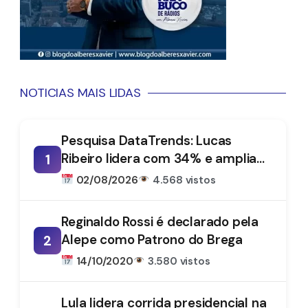
NOTICIAS MAIS LIDAS
Pesquisa DataTrends: Lucas
Ribeiro lidera com 34% e amplia
1
vantagem na disputa pelo
02/08/2026
4.568 vistos
Governo da Paraíba
Reginaldo Rossi é declarado pela
Alepe como Patrono do Brega
2
14/10/2020
3.580 vistos
Lula lidera corrida presidencial na