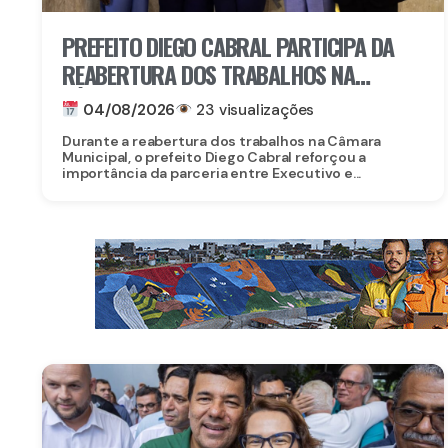
PREFEITO DIEGO CABRAL PARTICIPA DA
REABERTURA DOS TRABALHOS NA
CÂMARA MUNICIPAL DE CAMARAGIBE E
04/08/2026
23 visualizações
DESTACA AVANÇOS DA GESTÃO
Durante a reabertura dos trabalhos na Câmara
Municipal, o prefeito Diego Cabral reforçou a
importância da parceria entre Executivo e...