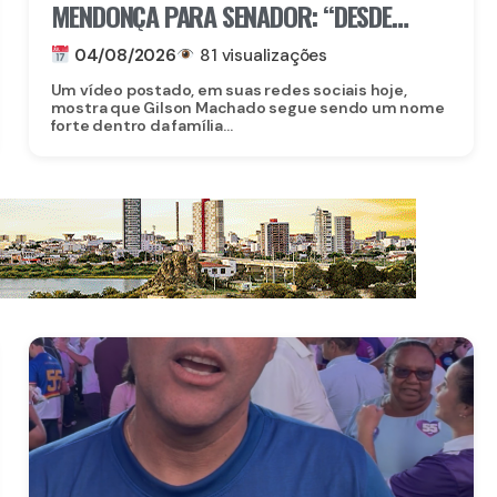
MENDONÇA PARA SENADOR: “DESDE
JUNHO ESTOU NESSA ARTICULAÇÃO ENTRE
04/08/2026
81 visualizações
ELE E FLÁVIO
Um vídeo postado, em suas redes sociais hoje,
mostra que Gilson Machado segue sendo um nome
forte dentro da família...