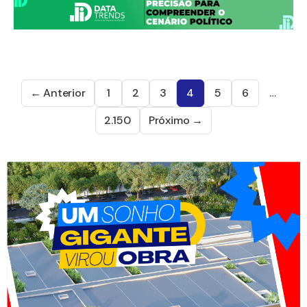
← Anterior
1
2
3
4
5
6
…
2.150
Próximo →