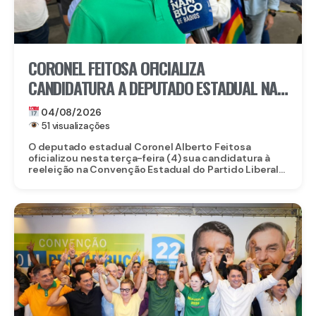
CORONEL FEITOSA OFICIALIZA
CANDIDATURA A DEPUTADO ESTADUAL NA
CONVENÇÃO DO PL PERNAMBUCO
04/08/2026
51 visualizações
O deputado estadual Coronel Alberto Feitosa
oficializou nesta terça-feira (4) sua candidatura à
reeleição na Convenção Estadual do Partido Liberal...