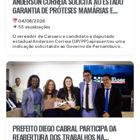
ANDERSON CORREIA SOLICITA AO ESTADO
GARANTIA DE PRÓTESES MAMÁRIAS E
RECONSTRUÇÃO PARA MULHERES QUE
04/08/2026
VENCERAM O CÂNCER
55 visualizações
O vereador de Caruaru e candidato a deputado
estadual Anderson Correia (UP/PP) apresentou uma
indicação solicitando ao Governo de Pernambuco...
PREFEITO DIEGO CABRAL PARTICIPA DA
REABERTURA DOS TRABALHOS NA