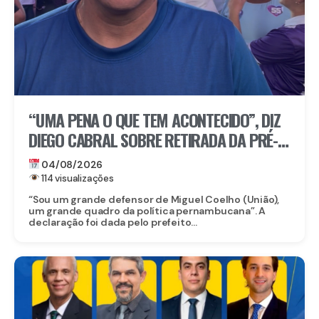
“UMA PENA O QUE TEM ACONTECIDO”, DIZ
DIEGO CABRAL SOBRE RETIRADA DA PRÉ-
CANDIDATURA DE MIGUEL COELHO AO
04/08/2026
SENADO
114 visualizações
“Sou um grande defensor de Miguel Coelho (União),
um grande quadro da política pernambucana”. A
declaração foi dada pelo prefeito...