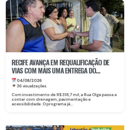
RECIFE AVANÇA EM REQUALIFICAÇÃO DE
VIAS COM MAIS UMA ENTREGA DO
PROGRAMA RUA TININDO NO BAIRRO DA
04/08/2026
ENCRUZILHADA
36 visualizações
Com investimento de R$ 318,7 mil, a Rua Olga passa a
contar com drenagem, pavimentação e
acessibilidade. O programa já...