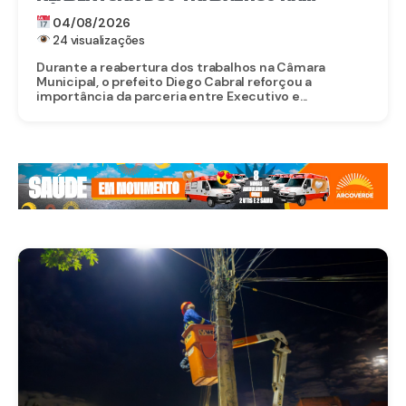
CÂMARA MUNICIPAL DE CAMARAGIBE E
04/08/2026
DESTACA AVANÇOS DA GESTÃO
24 visualizações
Durante a reabertura dos trabalhos na Câmara
Municipal, o prefeito Diego Cabral reforçou a
importância da parceria entre Executivo e...