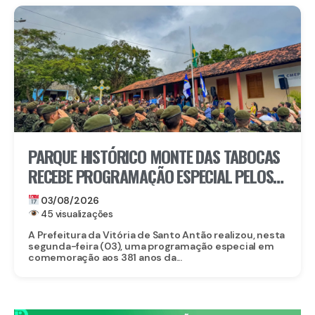
PARQUE HISTÓRICO MONTE DAS TABOCAS
RECEBE PROGRAMAÇÃO ESPECIAL PELOS
381 ANOS DA BATALHA DAS TABOCAS
03/08/2026
45 visualizações
A Prefeitura da Vitória de Santo Antão realizou, nesta
segunda-feira (03), uma programação especial em
comemoração aos 381 anos da...