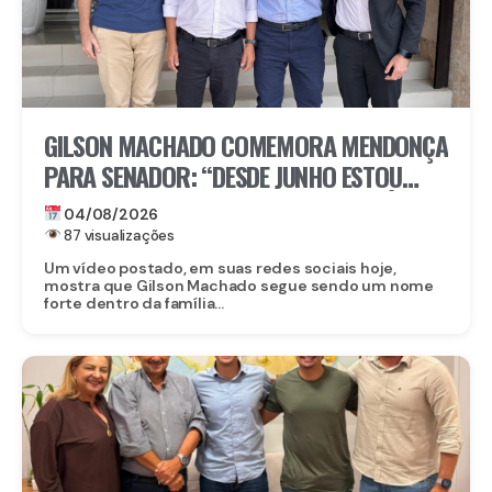
GILSON MACHADO COMEMORA MENDONÇA
PARA SENADOR: “DESDE JUNHO ESTOU
NESSA ARTICULAÇÃO ENTRE ELE E FLÁVIO
04/08/2026
87 visualizações
Um vídeo postado, em suas redes sociais hoje,
mostra que Gilson Machado segue sendo um nome
forte dentro da família...