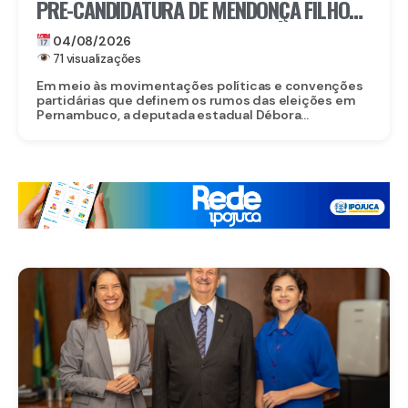
PRÉ-CANDIDATURA DE MENDONÇA FILHO
AO SENADO E DESTACA TRAJETÓRIA DO
04/08/2026
PARLAMENTAR
71 visualizações
Em meio às movimentações políticas e convenções
partidárias que definem os rumos das eleições em
Pernambuco, a deputada estadual Débora...