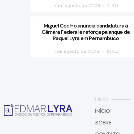
7 de agosto de 2026
11:30
Miguel Coelho anuncia candidatura à
Câmara Federal e reforça palanque de
Raquel Lyra em Pernambuco
7 de agosto de 2026
10:00
LINKS
INÍCIO
SOBRE