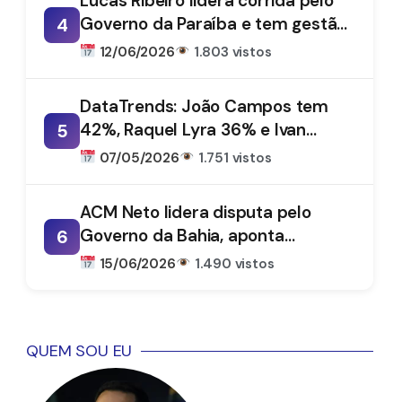
Lucas Ribeiro lidera corrida pelo
Governo da Paraíba e tem gestão
4
aprovada por 66%, aponta
12/06/2026
1.803 vistos
DataTrends
DataTrends: João Campos tem
42%, Raquel Lyra 36% e Ivan
5
Moraes 1%
07/05/2026
1.751 vistos
ACM Neto lidera disputa pelo
Governo da Bahia, aponta
6
DataTrends
15/06/2026
1.490 vistos
QUEM SOU EU