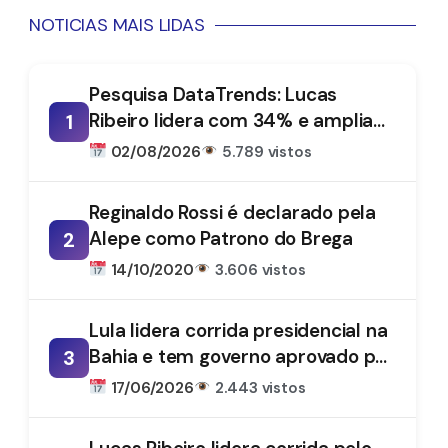
NOTICIAS MAIS LIDAS
Pesquisa DataTrends: Lucas
Ribeiro lidera com 34% e amplia
1
vantagem na disputa pelo
02/08/2026
5.789 vistos
Governo da Paraíba
Reginaldo Rossi é declarado pela
Alepe como Patrono do Brega
2
14/10/2020
3.606 vistos
Lula lidera corrida presidencial na
Bahia e tem governo aprovado por
3
61%, aponta DataTrends
17/06/2026
2.443 vistos