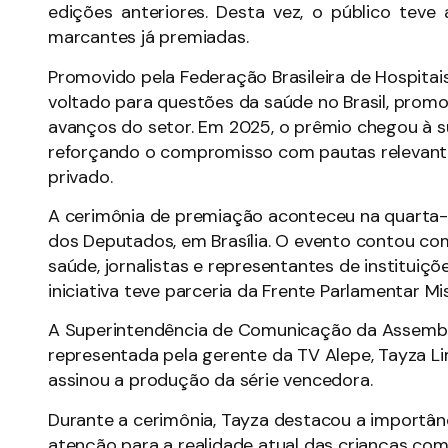
edições anteriores. Desta vez, o público tev
marcantes já premiadas.
Promovido pela Federação Brasileira de Hospitais
voltado para questões da saúde no Brasil, promo
avanços do setor. Em 2025, o prêmio chegou à s
reforçando o compromisso com pautas relevante
privado.
A cerimônia de premiação aconteceu na quarta-f
dos Deputados, em Brasília. O evento contou co
saúde, jornalistas e representantes de instituiçõ
iniciativa teve parceria da Frente Parlamentar M
A Superintendência de Comunicação da Assemblei
representada pela gerente da TV Alepe, Tayza Lim
assinou a produção da série vencedora.
Durante a cerimônia, Tayza destacou a importâ
atenção para a realidade atual das crianças com m