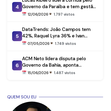
Lucas Ribeiro lidera corrida pelo
Governo da Paraíba e tem gestão
4
aprovada por 66%, aponta
12/06/2026
1.797 vistos
DataTrends
DataTrends: João Campos tem
42%, Raquel Lyra 36% e Ivan
5
Moraes 1%
07/05/2026
1.749 vistos
ACM Neto lidera disputa pelo
Governo da Bahia, aponta
6
DataTrends
15/06/2026
1.487 vistos
QUEM SOU EU