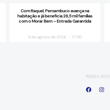
Com Raquel, Pernambuco avança na
habitação e já beneficia 26,5 mil famílias
com o Morar Bem – Entrada Garantida
6 de agosto de 2026
17:00
REDES SOCI