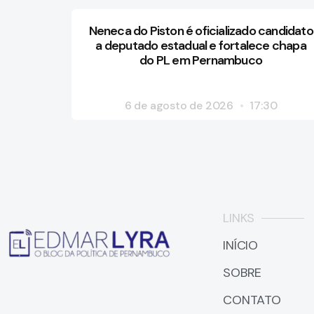
Neneca do Piston é oficializado candidato
a deputado estadual e fortalece chapa
do PL em Pernambuco
6 de agosto de 2026
17:30
LINKS
INÍCIO
SOBRE
CONTATO