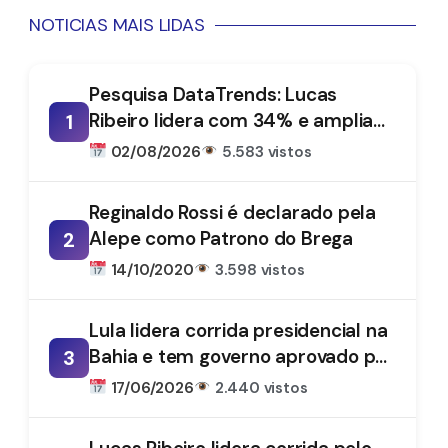
NOTICIAS MAIS LIDAS
Pesquisa DataTrends: Lucas
Ribeiro lidera com 34% e amplia
1
vantagem na disputa pelo
02/08/2026
5.583 vistos
Governo da Paraíba
Reginaldo Rossi é declarado pela
Alepe como Patrono do Brega
2
14/10/2020
3.598 vistos
Lula lidera corrida presidencial na
Bahia e tem governo aprovado por
3
61%, aponta DataTrends
17/06/2026
2.440 vistos