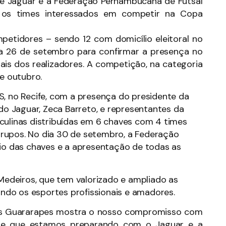
me Jaguar e a Federação Pernambucana de Futsal
ra os times interessados em competir na Copa
petidores – sendo 12 com domicílio eleitoral no
ia 26 de setembro para confirmar a presença no
ciais dos realizadores. A competição, na categoria
de outubro.
S, no Recife, com a presença do presidente da
 do Jaguar, Zeca Barreto, e representantes da
culinas distribuídas em 6 chaves com 4 times
rupos. No dia 30 de setembro, a Federação
eio das chaves e a apresentação de todas as
 Medeiros, que tem valorizado e ampliado as
vando os esportes profissionais e amadores.
dos Guararapes mostra o nosso compromisso com
rte que estamos preparando com o Jaguar e a