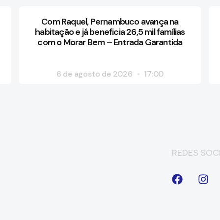
Com Raquel, Pernambuco avança na
habitação e já beneficia 26,5 mil famílias
com o Morar Bem – Entrada Garantida
6 de agosto de 2026
17:00
REDES SOCI