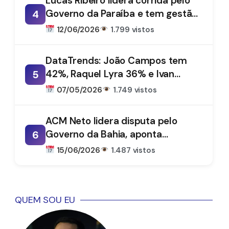
Lucas Ribeiro lidera corrida pelo
Governo da Paraíba e tem gestão
4
aprovada por 66%, aponta
12/06/2026
1.799 vistos
DataTrends
DataTrends: João Campos tem
42%, Raquel Lyra 36% e Ivan
5
Moraes 1%
07/05/2026
1.749 vistos
ACM Neto lidera disputa pelo
Governo da Bahia, aponta
6
DataTrends
15/06/2026
1.487 vistos
QUEM SOU EU