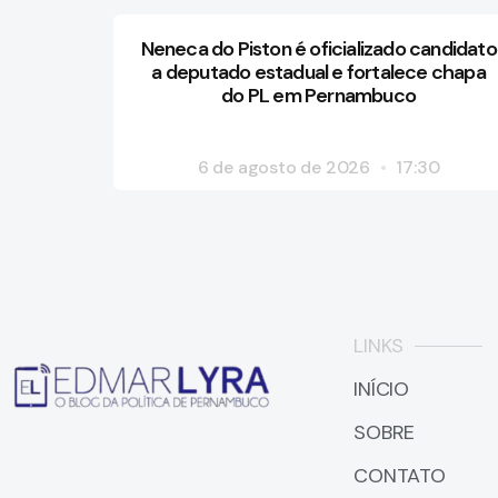
Neneca do Piston é oficializado candidato
a deputado estadual e fortalece chapa
do PL em Pernambuco
6 de agosto de 2026
17:30
LINKS
INÍCIO
SOBRE
CONTATO