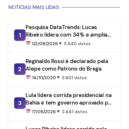
NOTICIAS MAIS LIDAS
Pesquisa DataTrends: Lucas
Ribeiro lidera com 34% e amplia
1
vantagem na disputa pelo
02/08/2026
5.640 vistos
Governo da Paraíba
Reginaldo Rossi é declarado pela
Alepe como Patrono do Brega
2
14/10/2020
3.601 vistos
Lula lidera corrida presidencial na
Bahia e tem governo aprovado por
3
61%, aponta DataTrends
17/06/2026
2.441 vistos