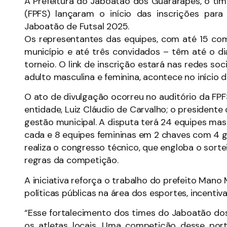
A Prefeitura do Jaboatão dos Guararapes, o ti
(FPFS) lançaram o início das inscrições pa
Jaboatão de Futsal 2025.
Os representantes das equipes, com até 15 com
município e até três convidados – têm até o d
torneio. O link de inscrição estará nas redes so
adulto masculina e feminina, acontece no início 
O ato de divulgação ocorreu no auditório da FPF
entidade, Luiz Cláudio de Carvalho; o presidente
gestão municipal. A disputa terá 24 equipes mas
cada e 8 equipes femininas em 2 chaves com 4 g
realiza o congresso técnico, que engloba o sort
regras da competição.
A iniciativa reforça o trabalho do prefeito Mano
políticas públicas na área dos esportes, incenti
“Esse fortalecimento dos times do Jaboatão 
os atletas locais. Uma competição desse po