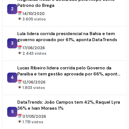
Patrono do Brega
2
14/10/2020
3.605 vistos
Lula lidera corrida presidencial na Bahia e tem
governo aprovado por 61%, aponta DataTrends
3
17/06/2026
2.443 vistos
Lucas Ribeiro lidera corrida pelo Governo da
Paraíba e tem gestão aprovada por 66%, aponta
4
DataTrends
12/06/2026
1.803 vistos
DataTrends: João Campos tem 42%, Raquel Lyra
36% e Ivan Moraes 1%
5
07/05/2026
1.751 vistos