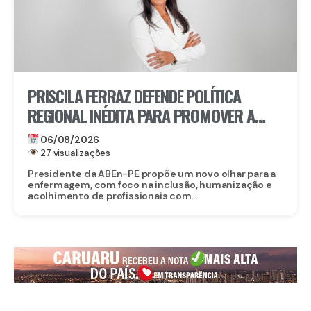
PRISCILA FERRAZ DEFENDE POLÍTICA
REGIONAL INÉDITA PARA PROMOVER A
INCLUSÃO DE ENFERMEIROS PCDS E
06/08/2026
ATÍPICOS EM PERNAMBUCO
27 visualizações
Presidente da ABEn-PE propõe um novo olhar para a
enfermagem, com foco na inclusão, humanização e
acolhimento de profissionais com...