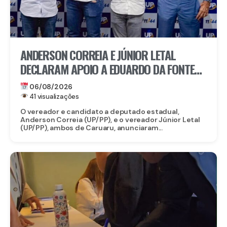
ANDERSON CORREIA E JÚNIOR LETAL
DECLARAM APOIO A EDUARDO DA FONTE
PARA O SENADO E LULA DA FONTE PARA
06/08/2026
DEPUTADO FEDERAL
41 visualizações
O vereador e candidato a deputado estadual,
Anderson Correia (UP/PP), e o vereador Júnior Letal
(UP/PP), ambos de Caruaru, anunciaram...