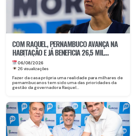
COM RAQUEL, PERNAMBUCO AVANÇA NA
HABITAÇÃO E JÁ BENEFICIA 26,5 MIL
FAMÍLIAS COM O MORAR BEM – ENTRADA
06/08/2026
GARANTIDA
26 visualizações
Fazer da casa própria uma realidade para milhares de
pernambucanos tem sido uma das prioridades da
gestão da governadora Raquel...