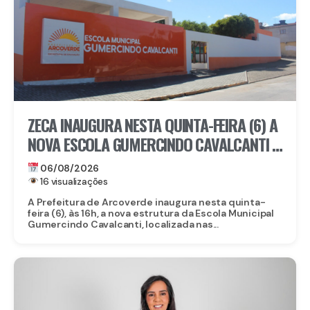
ZECA INAUGURA NESTA QUINTA-FEIRA (6) A
NOVA ESCOLA GUMERCINDO CAVALCANTI E
AUTORIZA OBRAS DE CALÇAMENTO EM
06/08/2026
ARCOVERDE
16 visualizações
A Prefeitura de Arcoverde inaugura nesta quinta-
feira (6), às 16h, a nova estrutura da Escola Municipal
Gumercindo Cavalcanti, localizada nas...