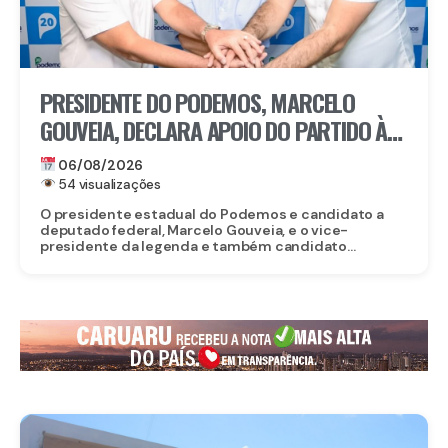
PRESIDENTE DO PODEMOS, MARCELO
GOUVEIA, DECLARA APOIO DO PARTIDO À
CANDIDATURA DE EDUARDO DA FONTE AO
06/08/2026
SENADO
54 visualizações
O presidente estadual do Podemos e candidato a
deputado federal, Marcelo Gouveia, e o vice-
presidente da legenda e também candidato...