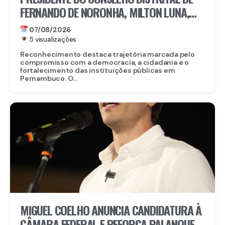
FERNANDO DE NORONHA, MILTON LUNA,
RECEBE MEDALHA DO MÉRITO ELEITORAL
07/08/2026
FREI CANECA, UMA DAS MAIORES
5 visualizações
HONRARIAS DO TRE-PE
Reconhecimento destaca trajetória marcada pelo
compromisso com a democracia, a cidadania e o
fortalecimento das instituições públicas em
Pernambuco. O...
MIGUEL COELHO ANUNCIA CANDIDATURA À
CÂMARA FEDERAL E REFORÇA PALANQUE