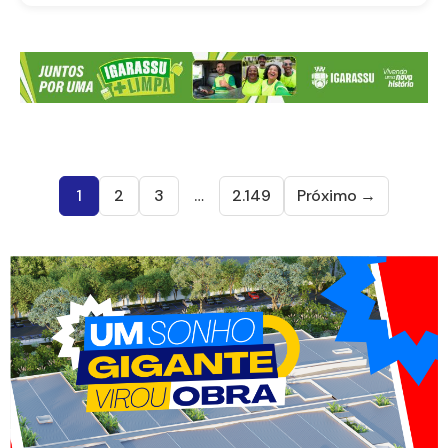
1
2
3
…
2.149
Próximo →