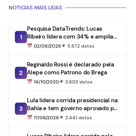
NOTICIAS MAIS LIDAS
Pesquisa DataTrends: Lucas
Ribeiro lidera com 34% e amplia
1
vantagem na disputa pelo
02/08/2026
5.672 vistos
Governo da Paraíba
Reginaldo Rossi é declarado pela
Alepe como Patrono do Brega
2
14/10/2020
3.603 vistos
Lula lidera corrida presidencial na
Bahia e tem governo aprovado por
3
61%, aponta DataTrends
17/06/2026
2.441 vistos