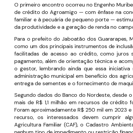
O primeiro encontro ocorreu no Engenho Muribeq
de crédito do Agroamigo — com ênfase na conc
familiar e à pecuária de pequeno porte — estim
da produtividade e a geração de renda no camp
Para o prefeito do Jaboatão dos Guararapes, 
como um dos principais instrumentos de inclusã
facilitadas de acesso ao crédito, como juros 
pagamento, além de orientação técnica e acomp
o gestor, lembrando ainda que essa iniciativ
administração municipal em benefício dos agric
entrega de sementes e o fornecimento de maquin
Segundo dados do Banco do Nordeste, desde o in
mais de R$ 1,1 milhão em recursos de crédito 
Foram aproximadamente R$ 250 mil em 2023 e m
recurso, os interessados devem cumprir al
Agricultura Familiar (CAF), o Cadastro Ambient
nenhum tipo de impedimento ou restrição finance