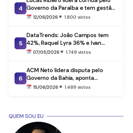
Lucas Ribeiro lidera corrida pelo
Governo da Paraíba e tem gestão
4
aprovada por 66%, aponta
12/06/2026
1.800 vistos
DataTrends
DataTrends: João Campos tem
42%, Raquel Lyra 36% e Ivan
5
Moraes 1%
07/05/2026
1.749 vistos
ACM Neto lidera disputa pelo
Governo da Bahia, aponta
6
DataTrends
15/06/2026
1.489 vistos
QUEM SOU EU