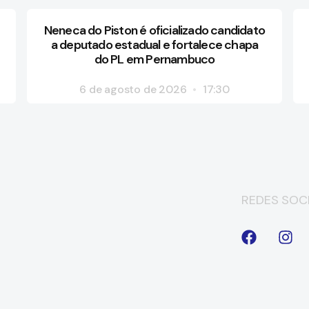
Neneca do Piston é oficializado candidato
a deputado estadual e fortalece chapa
do PL em Pernambuco
6 de agosto de 2026
17:30
REDES SOCI