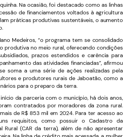
uinha. Na ocasião, foi destacado como as linhas
essão de financiamentos voltados à agricultura
ulam práticas produtivas sustentáveis, o aumento
o.
Mano Medeiros, “o programa tem se consolidado
o produtiva no meio rural, oferecendo condições
subsidiados, prazos estendidos e carência para
anhamento das atividades financiadas”, afirmou
a se soma a uma série de ações realizadas pela
ultores e produtores rurais de Jaboatão, como a
ários para o preparo da terra.
ício da parceria com o município, há dois anos,
foram contratados por moradores da zona rural.
ais de R$ 853 mil em 2024. Para ter acesso ao
guns requisitos, como possuir o Cadastro da
al Rural (CAR da terra), além de não apresentar
ira. Na linha de crédito mais acessada, a mulher