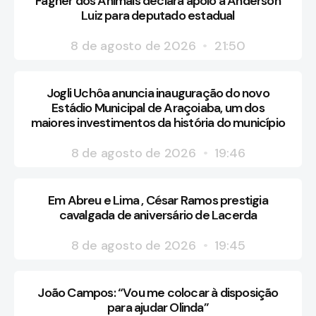
Fagner dos Animais declara apoio a Anderson
Luiz para deputado estadual
8 de agosto de 2026
21:50
Jogli Uchôa anuncia inauguração do novo
Estádio Municipal de Araçoiaba, um dos
maiores investimentos da história do município
8 de agosto de 2026
19:46
Em Abreu e Lima , César Ramos prestigia
cavalgada de aniversário de Lacerda
8 de agosto de 2026
19:45
João Campos: “Vou me colocar à disposição
para ajudar Olinda”