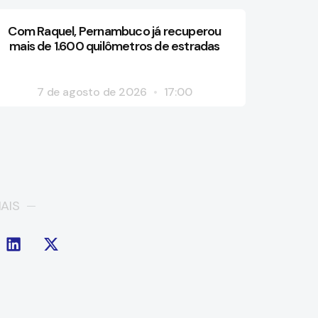
Com Raquel, Pernambuco já recuperou
mais de 1.600 quilômetros de estradas
7 de agosto de 2026
17:00
AIS