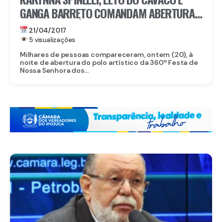
GANGA BARRETO COMANDAM ABERTURA
DO POLO ARTÍSTICO DA 360ª FESTA DA
21/04/2017
PITOMBA
5 visualizações
Milhares de pessoas compareceram, ontem (20), à
noite de abertura do polo artístico da 360ª Festa de
Nossa Senhora dos...