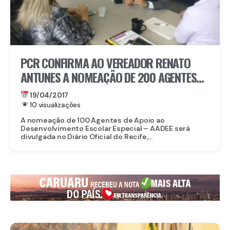
PCR CONFIRMA AO VEREADOR RENATO
ANTUNES A NOMEAÇÃO DE 200 AGENTES
PARA O APOIO AO DESENVOLVIMENTO
19/04/2017
ESCOLAR E EDUCAÇÃO INFANTIL
10 visualizações
A nomeação de 100 Agentes de Apoio ao
Desenvolvimento Escolar Especial – AADEE será
divulgada no Diário Oficial do Recife,...