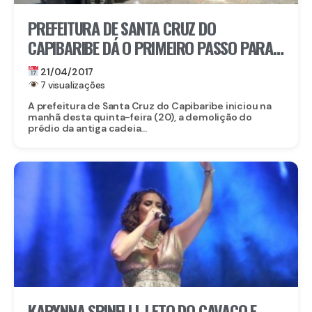
PREFEITURA DE SANTA CRUZ DO
CAPIBARIBE DÁ O PRIMEIRO PASSO PARA
CONSTRUÇÃO DA AME MULHER
21/04/2017
7 visualizações
A prefeitura de Santa Cruz do Capibaribe iniciou na
manhã desta quinta-feira (20), a demolição do
prédio da antiga cadeia...
KARYNNA SPINELLI, LETO DO CAVACO E