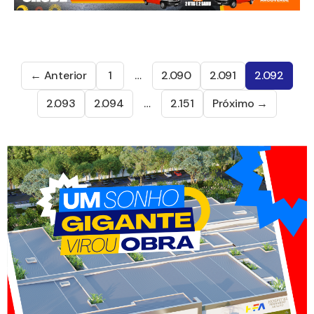
← Anterior
1
…
2.090
2.091
2.092
2.093
2.094
…
2.151
Próximo →