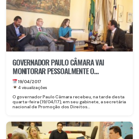
GOVERNADOR PAULO CÂMARA VAI
MONITORAR PESSOALMENTE O
ANDAMENTO DAS AÇÕES PARA REFORMAR
19/04/2017
POLÍTICAS NO SETOR
4 visualizações
O governador Paulo Câmara recebeu, na tarde desta
quarta-feira (19/04/17), em seu gabinete, a secretária
nacional de Promoção dos Direitos...