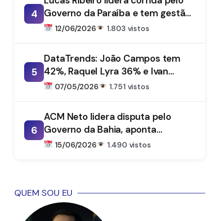
Lucas Ribeiro lidera corrida pelo
Governo da Paraíba e tem gestão
4
aprovada por 66%, aponta
12/06/2026
1.803 vistos
DataTrends
DataTrends: João Campos tem
42%, Raquel Lyra 36% e Ivan
5
Moraes 1%
07/05/2026
1.751 vistos
ACM Neto lidera disputa pelo
Governo da Bahia, aponta
6
DataTrends
15/06/2026
1.490 vistos
QUEM SOU EU