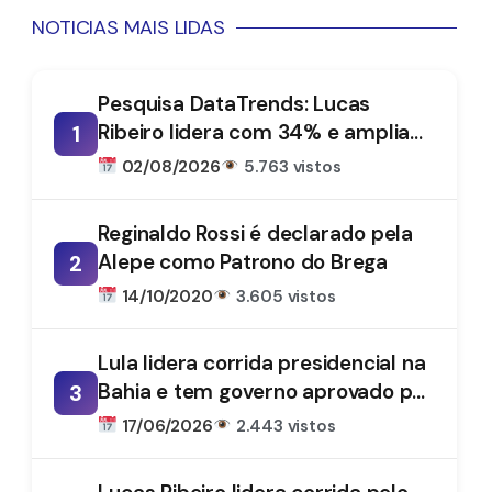
NOTICIAS MAIS LIDAS
Pesquisa DataTrends: Lucas
Ribeiro lidera com 34% e amplia
1
vantagem na disputa pelo
02/08/2026
5.763 vistos
Governo da Paraíba
Reginaldo Rossi é declarado pela
Alepe como Patrono do Brega
2
14/10/2020
3.605 vistos
Lula lidera corrida presidencial na
Bahia e tem governo aprovado por
3
61%, aponta DataTrends
17/06/2026
2.443 vistos