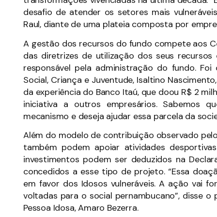
transformações vivenciadas na última década. 
desafio de atender os setores mais vulneráveis
Raul, diante de uma plateia composta por empree
A gestão dos recursos do fundo compete aos Con
das diretrizes de utilização dos seus recurs
responsável pela administração do fundo. Foi
Social, Criança e Juventude, Isaltino Nascimento
da experiência do Banco Itaú, que doou R$ 2 mil
iniciativa a outros empresários. Sabemos 
mecanismo e deseja ajudar essa parcela da socied
Além do modelo de contribuição observado pelo 
também podem apoiar atividades desportivas
investimentos podem ser deduzidos na Declar
concedidos a esse tipo de projeto. “Essa doa
em favor dos Idosos vulneráveis. A ação vai fo
voltadas para o social pernambucano”, disse o 
Pessoa Idosa, Amaro Bezerra.