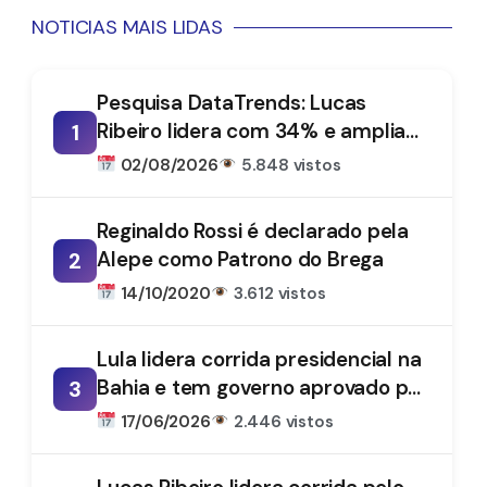
NOTICIAS MAIS LIDAS
Pesquisa DataTrends: Lucas
Ribeiro lidera com 34% e amplia
1
vantagem na disputa pelo
02/08/2026
5.848 vistos
Governo da Paraíba
Reginaldo Rossi é declarado pela
Alepe como Patrono do Brega
2
14/10/2020
3.612 vistos
Lula lidera corrida presidencial na
Bahia e tem governo aprovado por
3
61%, aponta DataTrends
17/06/2026
2.446 vistos