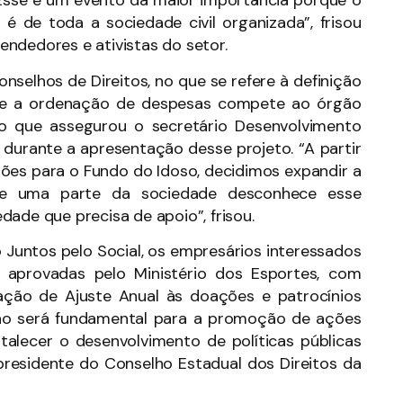
“Esse é um evento da maior importância porque o
 é de toda a sociedade civil organizada”, frisou
ndedores e ativistas do setor.
selhos de Direitos, no que se refere à definição
os e a ordenação de despesas compete ao órgão
 o que assegurou o secretário Desenvolvimento
, durante a apresentação desse projeto. “A partir
hões para o Fundo do Idoso, decidimos expandir a
que uma parte da sociedade desconhece esse
ade que precisa de apoio”, frisou.
Juntos pelo Social, os empresários interessados
 aprovadas pelo Ministério dos Esportes, com
ação de Ajuste Anual às doações e patrocínios
ção será fundamental para a promoção de ações
rtalecer o desenvolvimento de políticas públicas
presidente do Conselho Estadual dos Direitos da