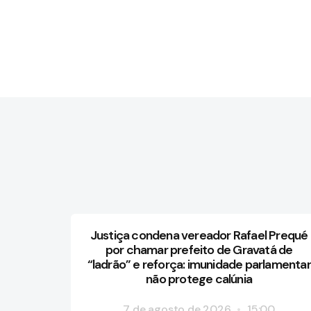
Justiça condena vereador Rafael Prequé
por chamar prefeito de Gravatá de
“ladrão” e reforça: imunidade parlamentar
não protege calúnia
7 de agosto de 2026
15:00