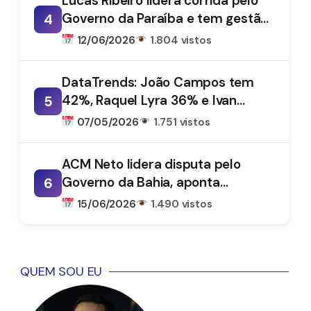
Lucas Ribeiro lidera corrida pelo
Governo da Paraíba e tem gestão
4
aprovada por 66%, aponta
12/06/2026
1.804 vistos
DataTrends
DataTrends: João Campos tem
42%, Raquel Lyra 36% e Ivan
5
Moraes 1%
07/05/2026
1.751 vistos
ACM Neto lidera disputa pelo
Governo da Bahia, aponta
6
DataTrends
15/06/2026
1.490 vistos
QUEM SOU EU