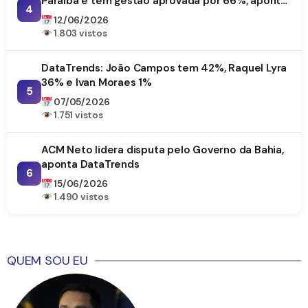
Paraíba e tem gestão aprovada por 66%, aponta
4
DataTrends
12/06/2026
1.803 vistos
DataTrends: João Campos tem 42%, Raquel Lyra
36% e Ivan Moraes 1%
5
07/05/2026
1.751 vistos
ACM Neto lidera disputa pelo Governo da Bahia,
aponta DataTrends
6
15/06/2026
1.490 vistos
QUEM SOU EU