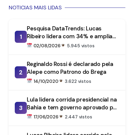
NOTICIAS MAIS LIDAS
Pesquisa DataTrends: Lucas
Ribeiro lidera com 34% e amplia
1
vantagem na disputa pelo
02/08/2026
5.945 vistos
Governo da Paraíba
Reginaldo Rossi é declarado pela
Alepe como Patrono do Brega
2
14/10/2020
3.622 vistos
Lula lidera corrida presidencial na
Bahia e tem governo aprovado por
3
61%, aponta DataTrends
17/06/2026
2.447 vistos