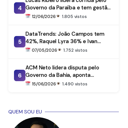
Lucas Ribeiro lidera corrida pelo
Governo da Paraíba e tem gestão
4
aprovada por 66%, aponta
12/06/2026
1.805 vistos
DataTrends
DataTrends: João Campos tem
42%, Raquel Lyra 36% e Ivan
5
Moraes 1%
07/05/2026
1.752 vistos
ACM Neto lidera disputa pelo
Governo da Bahia, aponta
6
DataTrends
15/06/2026
1.490 vistos
QUEM SOU EU