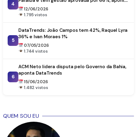
Paraíba e tem gestão aprovada por 66%, aponta
4
DataTrends
12/06/2026
1.795 vistos
DataTrends: João Campos tem 42%, Raquel Lyra
36% e Ivan Moraes 1%
5
07/05/2026
1.744 vistos
ACM Neto lidera disputa pelo Governo da Bahia,
aponta DataTrends
6
15/06/2026
1.482 vistos
QUEM SOU EU