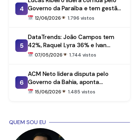
Lucas Ribeiro lidera corrida pelo
Governo da Paraíba e tem gestão
4
aprovada por 66%, aponta
12/06/2026
1.796 vistos
DataTrends
DataTrends: João Campos tem
42%, Raquel Lyra 36% e Ivan
5
Moraes 1%
07/05/2026
1.744 vistos
ACM Neto lidera disputa pelo
Governo da Bahia, aponta
6
DataTrends
15/06/2026
1.485 vistos
QUEM SOU EU