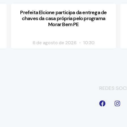
Prefeita Elcione participa da entrega de
chaves da casa própria pelo programa
Morar Bem PE
6 de agosto de 2026
10:30
REDES SOCI