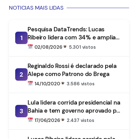
NOTICIAS MAIS LIDAS
Pesquisa DataTrends: Lucas
Ribeiro lidera com 34% e amplia
1
vantagem na disputa pelo
02/08/2026
5.301 vistos
Governo da Paraíba
Reginaldo Rossi é declarado pela
Alepe como Patrono do Brega
2
14/10/2020
3.586 vistos
Lula lidera corrida presidencial na
Bahia e tem governo aprovado por
3
61%, aponta DataTrends
17/06/2026
2.437 vistos