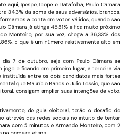
é aqui, Ipespe, Ibope e Datafolha, Paulo Câmara
ra 34,3% da soma de seus adversários, brancos,
sformamos a conta em votos válidos, quando são
aulo Câmara já atinge 45,81% e fica muito próximo
ando Monteiro, por sua vez, chega a 36,33% dos
 17,86%, o que é um número relativamente alto em
no dia 7 de outubro, seja com Paulo Câmara se
ogo e ficando em primeiro lugar, a terceira via
o instituída entre os dois candidatos mais fortes
mental que Maurício Rands e Julio Lossio, que são
oral, consigam ampliar suas intenções de voto,
vamente, de guia eleitoral, terão o desafio de
 através das redes sociais no intuito de tentar
âmara com 5 minutos e Armando MonteIro, com 2
 na primeira etapa.