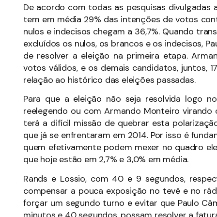
De acordo com todas as pesquisas divulgadas at
tem em média 29% das intenções de votos cont
nulos e indecisos chegam a 36,7%. Quando tran
excluídos os nulos, os brancos e os indecisos, P
de resolver a eleição na primeira etapa. Arm
votos válidos, e os demais candidatos, juntos,
relação ao histórico das eleições passadas.
Para que a eleição não seja resolvida logo 
reelegendo ou com Armando Monteiro virando o j
terá a difícil missão de quebrar esta polarizaçã
que já se enfrentaram em 2014. Por isso é funda
quem efetivamente podem mexer no quadro eleit
que hoje estão em 2,7% e 3,0% em média.
Rands e Lossio, com 40 e 9 segundos, respecti
compensar a pouca exposição no tevê e no rádio
forçar um segundo turno e evitar que Paulo C
minutos e 40 segundos, possam resolver a fatura