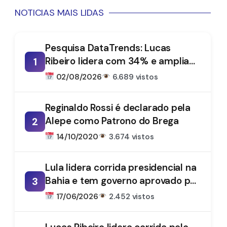
NOTICIAS MAIS LIDAS
Pesquisa DataTrends: Lucas
Ribeiro lidera com 34% e amplia
1
vantagem na disputa pelo
02/08/2026
6.689 vistos
Governo da Paraíba
Reginaldo Rossi é declarado pela
Alepe como Patrono do Brega
2
14/10/2020
3.674 vistos
Lula lidera corrida presidencial na
Bahia e tem governo aprovado por
3
61%, aponta DataTrends
17/06/2026
2.452 vistos