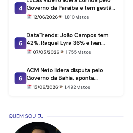
Lucas Ribeiro lidera corrida pelo
Governo da Paraíba e tem gestão
4
aprovada por 66%, aponta
12/06/2026
1.810 vistos
DataTrends
DataTrends: João Campos tem
42%, Raquel Lyra 36% e Ivan
5
Moraes 1%
07/05/2026
1.755 vistos
ACM Neto lidera disputa pelo
Governo da Bahia, aponta
6
DataTrends
15/06/2026
1.492 vistos
QUEM SOU EU