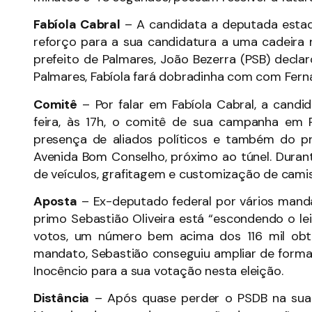
Fabíola Cabral
– A candidata a deputada estad
reforço para a sua candidatura a uma cadeira 
prefeito de Palmares, João Bezerra (PSB) decla
Palmares, Fabíola fará dobradinha com com Fer
Comitê
– Por falar em Fabíola Cabral, a candi
feira, às 17h, o comitê de sua campanha em
presença de aliados políticos e também do pre
Avenida Bom Conselho, próximo ao túnel. Duran
de veículos, grafitagem e customização de camis
Aposta
– Ex-deputado federal por vários manda
primo Sebastião Oliveira está “escondendo o leit
votos, um número bem acima dos 116 mil obt
mandato, Sebastião conseguiu ampliar de forma s
Inocêncio para a sua votação nesta eleição.
Distância
– Após quase perder o PSDB na sua 