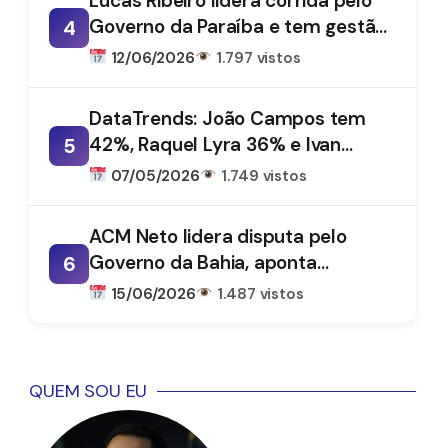
Lucas Ribeiro lidera corrida pelo
Governo da Paraíba e tem gestão
4
aprovada por 66%, aponta
12/06/2026
1.797 vistos
DataTrends
DataTrends: João Campos tem
42%, Raquel Lyra 36% e Ivan
5
Moraes 1%
07/05/2026
1.749 vistos
ACM Neto lidera disputa pelo
Governo da Bahia, aponta
6
DataTrends
15/06/2026
1.487 vistos
QUEM SOU EU