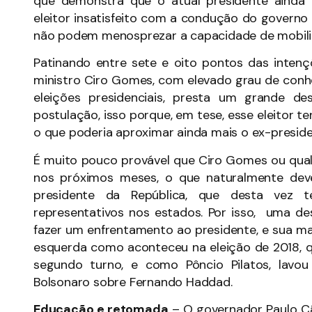
que demonstra que o atual presidente ainda
eleitor insatisfeito com a condução do governo
não podem menosprezar a capacidade de mobiliz
Patinando entre sete e oito pontos das inten
ministro Ciro Gomes, com elevado grau de conhe
eleições presidenciais, presta um grande de
postulação, isso porque, em tese, esse eleitor te
o que poderia aproximar ainda mais o ex-preside
É muito pouco provável que Ciro Gomes ou qual
nos próximos meses, o que naturalmente dev
presidente da República, que desta vez t
representativos nos estados. Por isso, uma des
fazer um enfrentamento ao presidente, e sua m
esquerda como aconteceu na eleição de 2018, q
segundo turno, e como Pôncio Pilatos, lavou
Bolsonaro sobre Fernando Haddad.
Educação e retomada
– O governador Paulo Câm