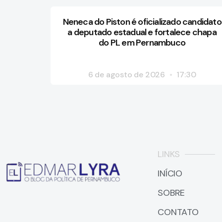
Neneca do Piston é oficializado candidato
a deputado estadual e fortalece chapa
do PL em Pernambuco
6 de agosto de 2026
17:30
LINKS
INÍCIO
SOBRE
CONTATO