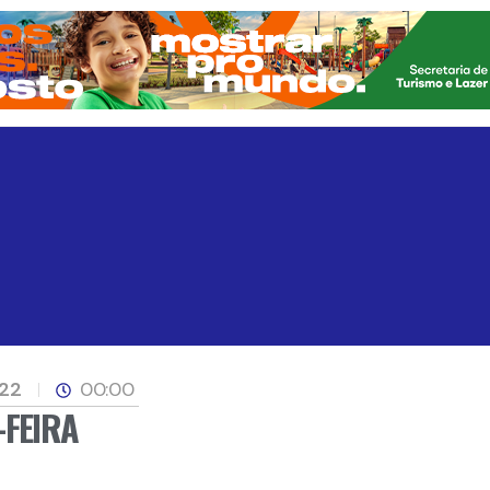
022
00:00
-FEIRA