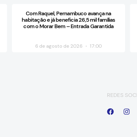
Com Raquel, Pernambuco avança na
habitação e já beneficia 26,5 mil famílias
com o Morar Bem – Entrada Garantida
6 de agosto de 2026
17:00
REDES SOCI