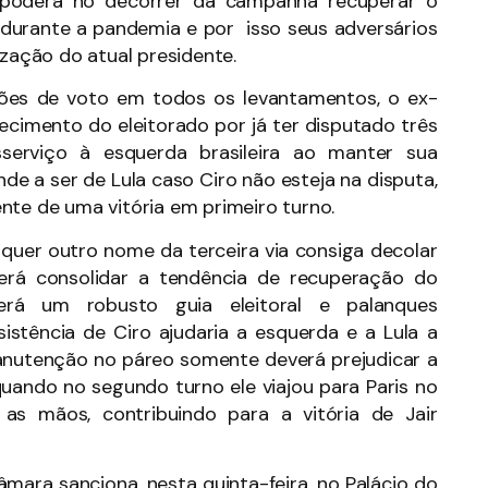
 poderá no decorrer da campanha recuperar o
 durante a pandemia e por isso seus adversários
ação do atual presidente.
ções de voto em todos os levantamentos, o ex-
cimento do eleitorado por já ter disputado três
sserviço à esquerda brasileira ao manter sua
nde a ser de Lula caso Ciro não esteja na disputa,
nte de uma vitória em primeiro turno.
quer outro nome da terceira via consiga decolar
erá consolidar a tendência de recuperação do
erá um robusto guia eleitoral e palanques
istência de Ciro ajudaria a esquerda e a Lula a
anutenção no páreo somente deverá prejudicar a
uando no segundo turno ele viajou para Paris no
 as mãos, contribuindo para a vitória de Jair
ara sanciona, nesta quinta-feira, no Palácio do