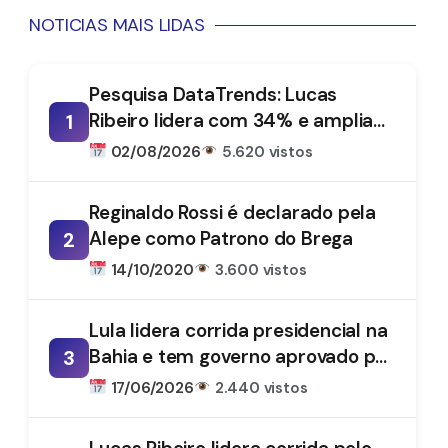
NOTICIAS MAIS LIDAS
Pesquisa DataTrends: Lucas
Ribeiro lidera com 34% e amplia
1
vantagem na disputa pelo
02/08/2026
5.620 vistos
Governo da Paraíba
Reginaldo Rossi é declarado pela
Alepe como Patrono do Brega
2
14/10/2020
3.600 vistos
Lula lidera corrida presidencial na
Bahia e tem governo aprovado por
3
61%, aponta DataTrends
17/06/2026
2.440 vistos