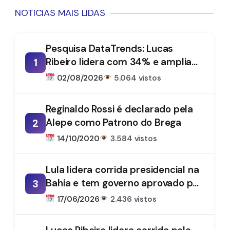
NOTICIAS MAIS LIDAS
Pesquisa DataTrends: Lucas
Ribeiro lidera com 34% e amplia
1
vantagem na disputa pelo
02/08/2026
5.064 vistos
Governo da Paraíba
Reginaldo Rossi é declarado pela
Alepe como Patrono do Brega
2
14/10/2020
3.584 vistos
Lula lidera corrida presidencial na
Bahia e tem governo aprovado por
3
61%, aponta DataTrends
17/06/2026
2.436 vistos