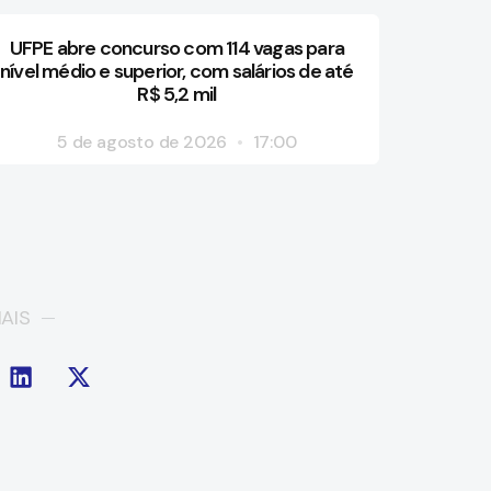
UFPE abre concurso com 114 vagas para
nível médio e superior, com salários de até
R$ 5,2 mil
5 de agosto de 2026
17:00
AIS