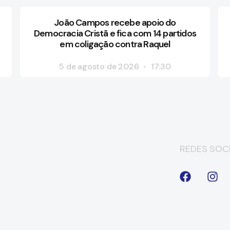
João Campos recebe apoio do
Democracia Cristã e fica com 14 partidos
em coligação contra Raquel
5 de agosto de 2026
17:30
REDES SOCI