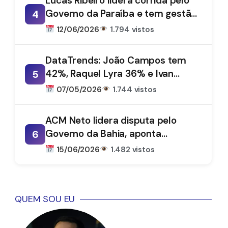
Lucas Ribeiro lidera corrida pelo
Governo da Paraíba e tem gestão
4
aprovada por 66%, aponta
12/06/2026
1.794 vistos
DataTrends
DataTrends: João Campos tem
42%, Raquel Lyra 36% e Ivan
5
Moraes 1%
07/05/2026
1.744 vistos
ACM Neto lidera disputa pelo
Governo da Bahia, aponta
6
DataTrends
15/06/2026
1.482 vistos
QUEM SOU EU